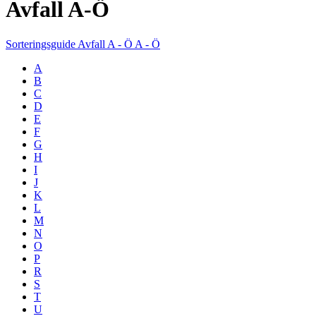
Avfall A-Ö
Sorteringsguide
Avfall A - Ö
A - Ö
A
B
C
D
E
F
G
H
I
J
K
L
M
N
O
P
R
S
T
U