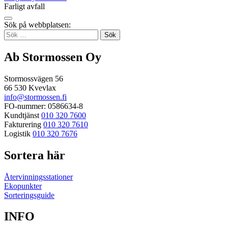
Farligt avfall
Tillbaka
Sök på webbplatsen:
up
Sök
efter:
Ab Stormossen Oy
Stormossvägen 56
66 530 Kvevlax
info@stormossen.fi
FO-nummer: 0586634-8
Kundtjänst
010 320 7600
Fakturering
010 320 7610
Logistik
010 320 7676
Sortera här
Återvinningsstationer
Ekopunkter
Sorteringsguide
INFO