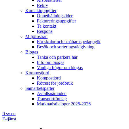
Årsberättelser
Rekry
Kontaktuppgifter
Öppethållningstider
Faktureringsuppgifter
Ta kontakt
Respons
Miljöfostran
För skolor och småbarnspedagogik
Besök och sorteringsrådgivning
Biogas
Tanka och parkera här
Info om biogas
Vanliga frågor om biogas
Kompostjord
Kompostjord
Rötrest för jordbruk
Samarbetsparter
Avfallsnämnden
Transportföretag
Marknadsdialoger 2025-2026
fi
sv
en
E-tjänst