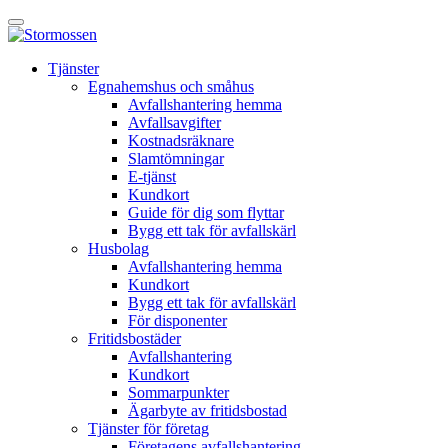
Skip
Öppna
to
huvudmeny
content
E-
Tjänster
tjänst
Egnahemshus och småhus
Avfallshantering hemma
Avfallsavgifter
Kostnadsräknare
Slamtömningar
E-tjänst
Kundkort
Guide för dig som flyttar
Bygg ett tak för avfallskärl
Husbolag
Avfallshantering hemma
Kundkort
Bygg ett tak för avfallskärl
För disponenter
Fritidsbostäder
Avfallshantering
Kundkort
Sommarpunkter
Ägarbyte av fritidsbostad
Tjänster för företag
Företagens avfallshantering