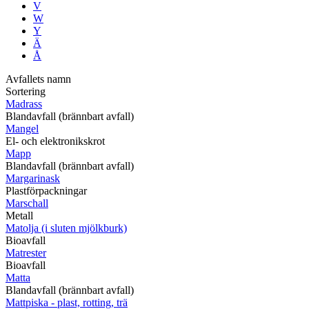
V
W
Y
Ä
Å
Avfallets namn
Sortering
Madrass
Blandavfall (brännbart avfall)
Mangel
El- och elektronikskrot
Mapp
Blandavfall (brännbart avfall)
Margarinask
Plastförpackningar
Marschall
Metall
Matolja (i sluten mjölkburk)
Bioavfall
Matrester
Bioavfall
Matta
Blandavfall (brännbart avfall)
Mattpiska - plast, rotting, trä