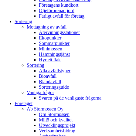
Företagens kundkort
Oljeförorenad jord
Farligt avfall för företag
Sortering
Mottagning av avfall
Återvinningsstationer
Ekopunkter
Sommarpunkter
Minimossen
Hämtningstjänst
Hyr ett flak
Sortering
Alla avfallstyper
Bioavfall
Blandavfall
Sorteringsguide
Vanliga frågor
Svaren på de vanligaste frågorna
Företaget
Ab Stormossen Oy
Om Stormossen
Miljö och kvalitet
Utvecklingsprojekt
Verksamhetsbidrag