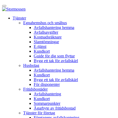
Skip
Öppna
to
huvudmeny
content
E-
Tjänster
tjänst
Egnahemshus och småhus
Avfallshantering hemma
Avfallsavgifter
Kostnadsräknare
Slamtömningar
E-tjänst
Kundkort
Guide för dig som flyttar
Bygg ett tak för avfallskärl
Husbolag
Avfallshantering hemma
Kundkort
Bygg ett tak för avfallskärl
För disponenter
Fritidsbostäder
Avfallshantering
Kundkort
Sommarpunkter
Ägarbyte av fritidsbostad
Tjänster för företag
Företagens avfallshantering