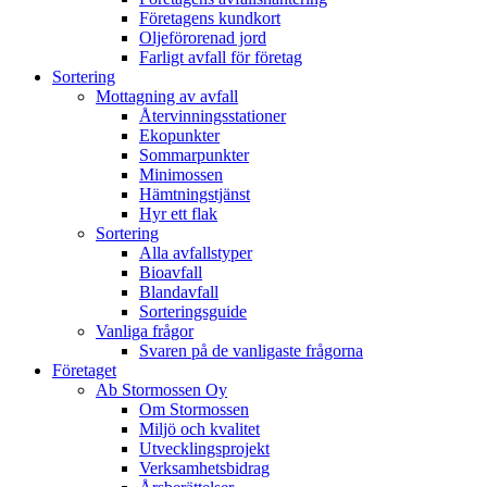
Företagens kundkort
Oljeförorenad jord
Farligt avfall för företag
Sortering
Mottagning av avfall
Återvinningsstationer
Ekopunkter
Sommarpunkter
Minimossen
Hämtningstjänst
Hyr ett flak
Sortering
Alla avfallstyper
Bioavfall
Blandavfall
Sorteringsguide
Vanliga frågor
Svaren på de vanligaste frågorna
Företaget
Ab Stormossen Oy
Om Stormossen
Miljö och kvalitet
Utvecklingsprojekt
Verksamhetsbidrag