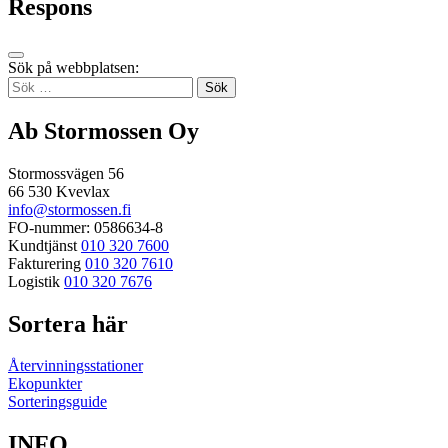
Respons
Tillbaka
Sök på webbplatsen:
up
Sök
efter:
Ab Stormossen Oy
Stormossvägen 56
66 530 Kvevlax
info@stormossen.fi
FO-nummer: 0586634-8
Kundtjänst
010 320 7600
Fakturering
010 320 7610
Logistik
010 320 7676
Sortera här
Återvinningsstationer
Ekopunkter
Sorteringsguide
INFO