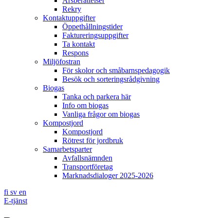
Årsberättelser
Rekry
Kontaktuppgifter
Öppethållningstider
Faktureringsuppgifter
Ta kontakt
Respons
Miljöfostran
För skolor och småbarnspedagogik
Besök och sorteringsrådgivning
Biogas
Tanka och parkera här
Info om biogas
Vanliga frågor om biogas
Kompostjord
Kompostjord
Rötrest för jordbruk
Samarbetsparter
Avfallsnämnden
Transportföretag
Marknadsdialoger 2025-2026
fi
sv
en
E-tjänst