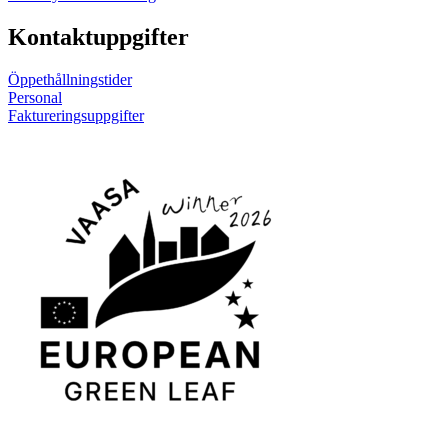
Kontaktuppgifter
Öppethållningstider
Personal
Faktureringsuppgifter
Länk
Länk
till
till
sociala
sociala
medier
medier