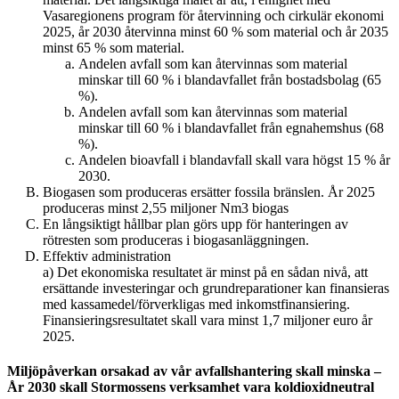
Vasaregionens program för återvinning och cirkulär ekonomi
2025, år 2030 återvinna minst 60 % som material och år 2035
minst 65 % som material.
Andelen avfall som kan återvinnas som material
minskar till 60 % i blandavfallet från bostadsbolag (65
%).
Andelen avfall som kan återvinnas som material
minskar till 60 % i blandavfallet från egnahemshus (68
%).
Andelen bioavfall i blandavfall skall vara högst 15 % år
2030.
Biogasen som produceras ersätter fossila bränslen. År 2025
produceras minst 2,55 miljoner Nm3 biogas
En långsiktigt hållbar plan görs upp för hanteringen av
rötresten som produceras i biogasanläggningen.
Effektiv administration
a) Det ekonomiska resultatet är minst på en sådan nivå, att
ersättande investeringar och grundreparationer kan finansieras
med kassamedel/förverkligas med inkomstfinansiering.
Finansieringsresultatet skall vara minst 1,7 miljoner euro år
2025.
Miljöpåverkan orsakad av vår avfallshantering skall minska –
År 2030 skall Stormossens verksamhet vara koldioxidneutral