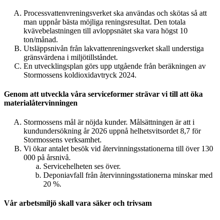
Processvattenvreningsverket ska användas och skötas så att
man uppnår bästa möjliga reningsresultat. Den totala
kvävebelastningen till avloppsnätet ska vara högst 10
ton/månad.
Utsläppsnivån från lakvattenreningsverket skall understiga
gränsvärdena i miljötillståndet.
En utvecklingsplan görs upp utgående från beräkningen av
Stormossens koldioxidavtryck 2024.
Genom att utveckla våra serviceformer strävar vi till att öka
materialåtervinningen
Stormossens mål är nöjda kunder. Målsättningen är att i
kundundersökning år 2026 uppnå helhetsvitsordet 8,7 för
Stormossens verksamhet.
Vi ökar antalet besök vid återvinningsstationerna till över 130
000 på årsnivå.
Servicehelheten ses över.
Deponiavfall från återvinningsstationerna minskar med
20 %.
Vår arbetsmiljö skall vara säker och trivsam