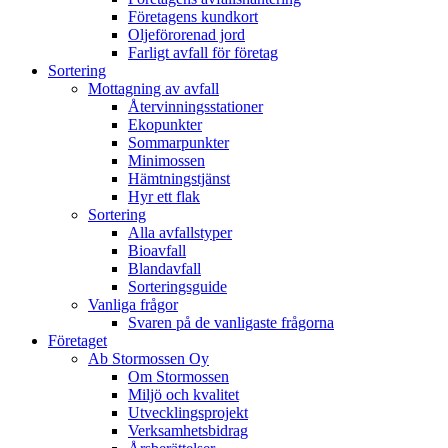
Företagens kundkort
Oljeförorenad jord
Farligt avfall för företag
Sortering
Mottagning av avfall
Återvinningsstationer
Ekopunkter
Sommarpunkter
Minimossen
Hämtningstjänst
Hyr ett flak
Sortering
Alla avfallstyper
Bioavfall
Blandavfall
Sorteringsguide
Vanliga frågor
Svaren på de vanligaste frågorna
Företaget
Ab Stormossen Oy
Om Stormossen
Miljö och kvalitet
Utvecklingsprojekt
Verksamhetsbidrag