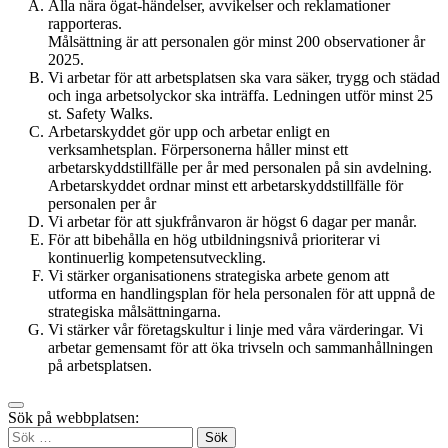
Alla nära ögat-händelser, avvikelser och reklamationer
rapporteras.
Målsättning är att personalen gör minst 200 observationer år
2025.
Vi arbetar för att arbetsplatsen ska vara säker, trygg och städad
och inga arbetsolyckor ska inträffa. Ledningen utför minst 25
st. Safety Walks.
Arbetarskyddet gör upp och arbetar enligt en
verksamhetsplan. Förpersonerna håller minst ett
arbetarskyddstillfälle per år med personalen på sin avdelning.
Arbetarskyddet ordnar minst ett arbetarskyddstillfälle för
personalen per år
Vi arbetar för att sjukfrånvaron är högst 6 dagar per manår.
För att bibehålla en hög utbildningsnivå prioriterar vi
kontinuerlig kompetensutveckling.
Vi stärker organisationens strategiska arbete genom att
utforma en handlingsplan för hela personalen för att uppnå de
strategiska målsättningarna.
Vi stärker vår företagskultur i linje med våra värderingar. Vi
arbetar gemensamt för att öka trivseln och sammanhållningen
på arbetsplatsen.
Tillbaka
Sök på webbplatsen:
up
Sök