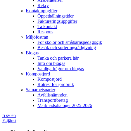
Årsberättelser
Rekry
Kontaktuppgifter
Öppethållningstider
Faktureringsuppgifter
Ta kontakt
Respons
Miljöfostran
För skolor och småbarnspedagogik
Besök och sorteringsrådgivning
Biogas
Tanka och parkera här
Info om biogas
Vanliga frågor om biogas
Kompostjord
Kompostjord
Rötrest för jordbruk
Samarbetsparter
Avfallsnämnden
Transportföretag
Marknadsdialoger 2025-2026
fi
sv
en
E-tjänst