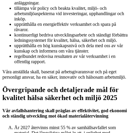
anläggningar.
tillämpa vår policy och beakta kvalitet, miljö- och
arbetsmiljöaspekterna vid investeringar, upphandlingar och
inköp.
upprätthålla en energieffektiv verksamhet och spara på
råvaror.
kontinuerligt bedriva utvecklingsarbete och ständigt förbättra
ledningssystemet för kvalitet, hälsa, säkerhet och miljö.
upprätthålla en hög kunskapsnivå och dela med oss av vår
kunskap och informera om våra tjänster.
regelbundet redovisa resultaten av vår verksamhet i en
offentlig rapport.
Våra anställda skall, baserat på arbetsgivaransvar och på eget
personligt ansvar, ha en säker, innovativ och hälsosam arbetsmiljö.
Övergripande och detaljerade mål för
kvalitet hälsa säkerhet och miljö 2025
Vår avfallshantering skall präglas av effektivitet, god ekonomi
och ständig utveckling mot ökad materialåtervinning
År 2027 återvinns minst 55 % av samhällsavfallet som
material. Det långsiktiga målet är att, i enlighet med