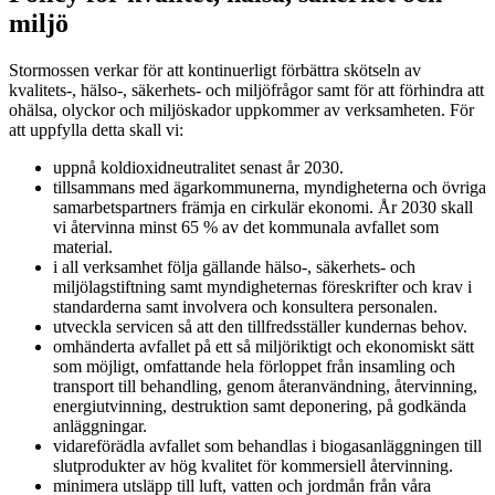
miljö
Stormossen verkar för att kontinuerligt förbättra skötseln av
kvalitets-, hälso-, säkerhets- och miljöfrågor samt för att förhindra att
ohälsa, olyckor och miljöskador uppkommer av verksamheten. För
att uppfylla detta skall vi:
uppnå koldioxidneutralitet senast år 2030.
tillsammans med ägarkommunerna, myndigheterna och övriga
samarbetspartners främja en cirkulär ekonomi. År 2030 skall
vi återvinna minst 65 % av det kommunala avfallet som
material.
i all verksamhet följa gällande hälso-, säkerhets- och
miljölagstiftning samt myndigheternas föreskrifter och krav i
standarderna samt involvera och konsultera personalen.
utveckla servicen så att den tillfredsställer kundernas behov.
omhänderta avfallet på ett så miljöriktigt och ekonomiskt sätt
som möjligt, omfattande hela förloppet från insamling och
transport till behandling, genom återanvändning, återvinning,
energiutvinning, destruktion samt deponering, på godkända
anläggningar.
vidareförädla avfallet som behandlas i biogasanläggningen till
slutprodukter av hög kvalitet för kommersiell återvinning.
minimera utsläpp till luft, vatten och jordmån från våra