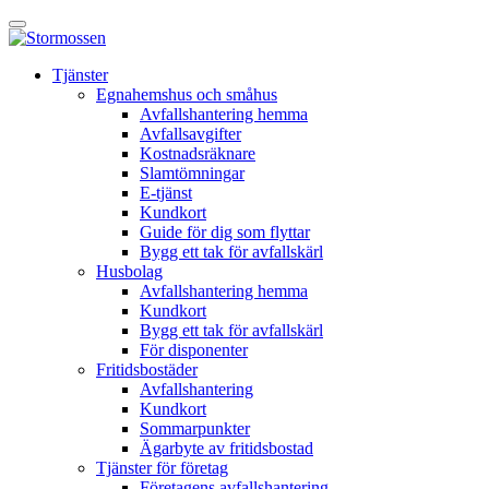
Skip
Öppna
to
huvudmeny
content
E-
Tjänster
tjänst
Egnahemshus och småhus
Avfallshantering hemma
Avfallsavgifter
Kostnadsräknare
Slamtömningar
E-tjänst
Kundkort
Guide för dig som flyttar
Bygg ett tak för avfallskärl
Husbolag
Avfallshantering hemma
Kundkort
Bygg ett tak för avfallskärl
För disponenter
Fritidsbostäder
Avfallshantering
Kundkort
Sommarpunkter
Ägarbyte av fritidsbostad
Tjänster för företag
Företagens avfallshantering