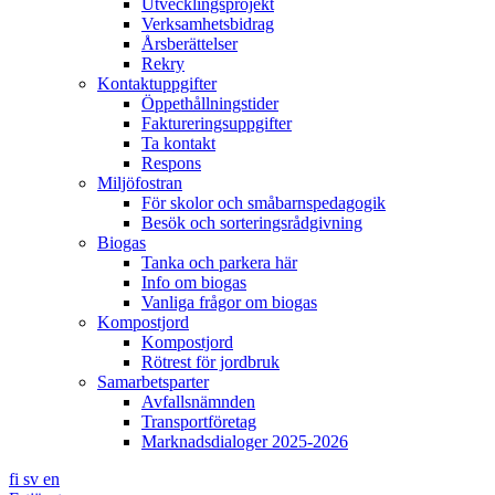
Utvecklingsprojekt
Verksamhetsbidrag
Årsberättelser
Rekry
Kontaktuppgifter
Öppethållningstider
Faktureringsuppgifter
Ta kontakt
Respons
Miljöfostran
För skolor och småbarnspedagogik
Besök och sorteringsrådgivning
Biogas
Tanka och parkera här
Info om biogas
Vanliga frågor om biogas
Kompostjord
Kompostjord
Rötrest för jordbruk
Samarbetsparter
Avfallsnämnden
Transportföretag
Marknadsdialoger 2025-2026
fi
sv
en