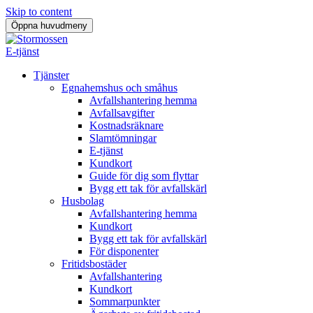
Skip to content
Öppna huvudmeny
E-tjänst
Tjänster
Egnahemshus och småhus
Avfallshantering hemma
Avfallsavgifter
Kostnadsräknare
Slamtömningar
E-tjänst
Kundkort
Guide för dig som flyttar
Bygg ett tak för avfallskärl
Husbolag
Avfallshantering hemma
Kundkort
Bygg ett tak för avfallskärl
För disponenter
Fritidsbostäder
Avfallshantering
Kundkort
Sommarpunkter