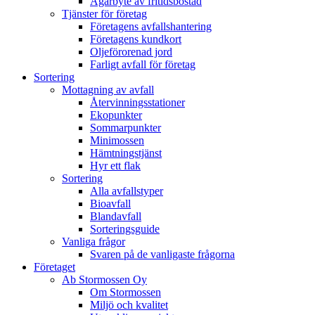
Ägarbyte av fritidsbostad
Tjänster för företag
Företagens avfallshantering
Företagens kundkort
Oljeförorenad jord
Farligt avfall för företag
Sortering
Mottagning av avfall
Återvinningsstationer
Ekopunkter
Sommarpunkter
Minimossen
Hämtningstjänst
Hyr ett flak
Sortering
Alla avfallstyper
Bioavfall
Blandavfall
Sorteringsguide
Vanliga frågor
Svaren på de vanligaste frågorna
Företaget
Ab Stormossen Oy
Om Stormossen
Miljö och kvalitet