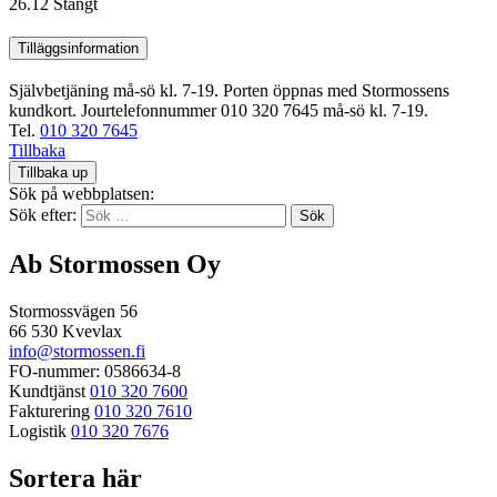
26.12
Stängt
Tilläggsinformation
Självbetjäning må-sö kl. 7-19. Porten öppnas med Stormossens
kundkort. Jourtelefonnummer 010 320 7645 må-sö kl. 7-19.
Tel.
010 320 7645
Tillbaka
Tillbaka up
Sök på webbplatsen:
Sök efter:
Ab Stormossen Oy
Stormossvägen 56
66 530 Kvevlax
info@stormossen.fi
FO-nummer: 0586634-8
Kundtjänst
010 320 7600
Fakturering
010 320 7610
Logistik
010 320 7676
Sortera här