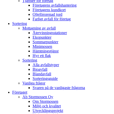
Tjänster för företag
Företagens avfallshantering
Företagens kundkort
Oljeförorenad jord
Farligt avfall för företag
Sortering
Mottagning av avfall
Återvinningsstationer
Ekopunkter
Sommarpunkter
Minimossen
Hämtningstjänst
Hyr ett flak
Sortering
Alla avfallstyper
Bioavfall
Blandavfall
Sorteringsguide
Vanliga frågor
Svaren på de vanligaste frågorna
Företaget
Ab Stormossen Oy
Om Stormossen
Miljö och kvalitet
Utvecklingsprojekt