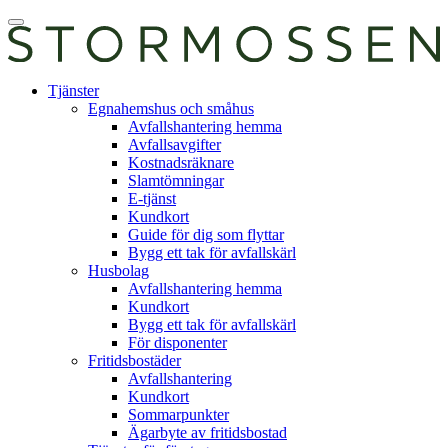
Skip
Öppna
to
huvudmeny
content
E-
Tjänster
tjänst
Egnahemshus och småhus
Avfallshantering hemma
Avfallsavgifter
Kostnadsräknare
Slamtömningar
E-tjänst
Kundkort
Guide för dig som flyttar
Bygg ett tak för avfallskärl
Husbolag
Avfallshantering hemma
Kundkort
Bygg ett tak för avfallskärl
För disponenter
Fritidsbostäder
Avfallshantering
Kundkort
Sommarpunkter
Ägarbyte av fritidsbostad