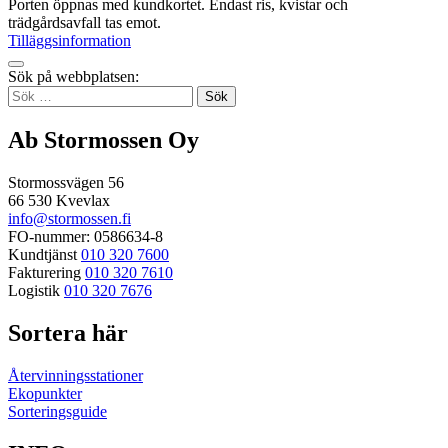
Porten öppnas med kundkortet. Endast ris, kvistar och
trädgårdsavfall tas emot.
Trädgårdsavfallsstation
Tilläggsinformation
Tillbaka
Sök på webbplatsen:
up
Sök
efter:
Ab Stormossen Oy
Stormossvägen 56
66 530 Kvevlax
info@stormossen.fi
FO-nummer: 0586634-8
Kundtjänst
010 320 7600
Fakturering
010 320 7610
Logistik
010 320 7676
Sortera här
Återvinningsstationer
Ekopunkter
Sorteringsguide