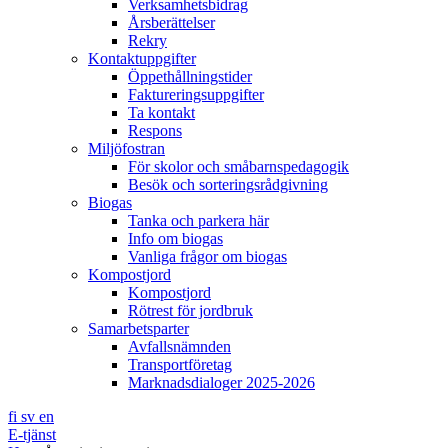
Verksamhetsbidrag
Årsberättelser
Rekry
Kontaktuppgifter
Öppethållningstider
Faktureringsuppgifter
Ta kontakt
Respons
Miljöfostran
För skolor och småbarnspedagogik
Besök och sorteringsrådgivning
Biogas
Tanka och parkera här
Info om biogas
Vanliga frågor om biogas
Kompostjord
Kompostjord
Rötrest för jordbruk
Samarbetsparter
Avfallsnämnden
Transportföretag
Marknadsdialoger 2025-2026
fi
sv
en
E-tjänst