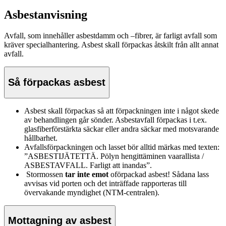
Asbestanvisning
Avfall, som innehåller asbestdamm och –fibrer, är farligt avfall som
kräver specialhantering. Asbest skall förpackas åtskilt från allt annat
avfall.
Så förpackas asbest
Asbest skall förpackas så att förpackningen inte i något skede
av behandlingen går sönder. Asbestavfall förpackas i t.ex.
glasfiberförstärkta säckar eller andra säckar med motsvarande
hållbarhet.
Avfallsförpackningen och lasset bör alltid märkas med texten:
”ASBESTIJÄTETTÄ. Pölyn hengittäminen vaarallista /
ASBESTAVFALL. Farligt att inandas”.
Stormossen
tar inte emot
oförpackad asbest! Sådana lass
avvisas vid porten och det inträffade rapporteras till
övervakande myndighet (NTM-centralen).
Mottagning av asbest