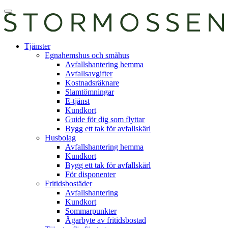
Skip
Öppna
to
huvudmeny
content
E-
Tjänster
tjänst
Egnahemshus och småhus
Avfallshantering hemma
Avfallsavgifter
Kostnadsräknare
Slamtömningar
E-tjänst
Kundkort
Guide för dig som flyttar
Bygg ett tak för avfallskärl
Husbolag
Avfallshantering hemma
Kundkort
Bygg ett tak för avfallskärl
För disponenter
Fritidsbostäder
Avfallshantering
Kundkort
Sommarpunkter
Ägarbyte av fritidsbostad