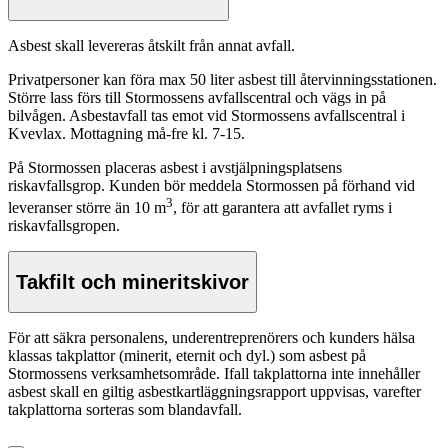
Asbest skall levereras åtskilt från annat avfall.
Privatpersoner kan föra max 50 liter asbest till återvinningsstationen.
Större lass förs till Stormossens avfallscentral och vägs in på
bilvågen. Asbestavfall tas emot vid Stormossens avfallscentral i
Kvevlax. Mottagning må-fre kl. 7-15.
På Stormossen placeras asbest i avstjälpningsplatsens
riskavfallsgrop. Kunden bör meddela Stormossen på förhand vid
3
leveranser större än 10 m
, för att garantera att avfallet ryms i
riskavfallsgropen.
Takfilt och mineritskivor
För att säkra personalens, underentreprenörers och kunders hälsa
klassas takplattor (minerit, eternit och dyl.) som asbest på
Stormossens verksamhetsområde. Ifall takplattorna inte innehåller
asbest skall en giltig asbestkartläggningsrapport uppvisas, varefter
takplattorna sorteras som blandavfall.