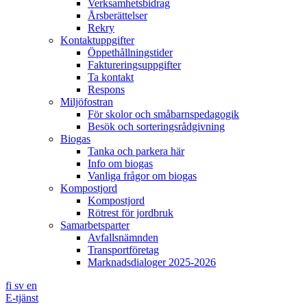
Verksamhetsbidrag
Årsberättelser
Rekry
Kontaktuppgifter
Öppethållningstider
Faktureringsuppgifter
Ta kontakt
Respons
Miljöfostran
För skolor och småbarnspedagogik
Besök och sorteringsrådgivning
Biogas
Tanka och parkera här
Info om biogas
Vanliga frågor om biogas
Kompostjord
Kompostjord
Rötrest för jordbruk
Samarbetsparter
Avfallsnämnden
Transportföretag
Marknadsdialoger 2025-2026
fi
sv
en
E-tjänst