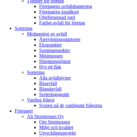
Tjänster för företag
Företagens avfallshantering
Företagens kundkort
Oljeförorenad jord
Farligt avfall för företag
Sortering
Mottagning av avfall
Återvinningsstationer
Ekopunkter
Sommarpunkter
Minimossen
Hämtningstjänst
Hyr ett flak
Sortering
Alla avfallstyper
Bioavfall
Blandavfall
Sorteringsguide
Vanliga frågor
Svaren på de vanligaste frågorna
Företaget
Ab Stormossen Oy
Om Stormossen
Miljö och kvalitet
Utvecklingsprojekt