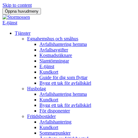
Skip to content
Öppna huvudmeny
E-tjänst
Tjänster
Egnahemshus och småhus
Avfallshantering hemma
Avfallsavgifter
Kostnadsräknare
Slamtömningar
E-tjänst
Kundkort
Guide för dig som flyttar
Bygg ett tak för avfallskärl
Husbolag
Avfallshantering hemma
Kundkort
Bygg ett tak för avfallskärl
För disponenter
Fritidsbostäder
Avfallshantering
Kundkort
Sommarpunkter