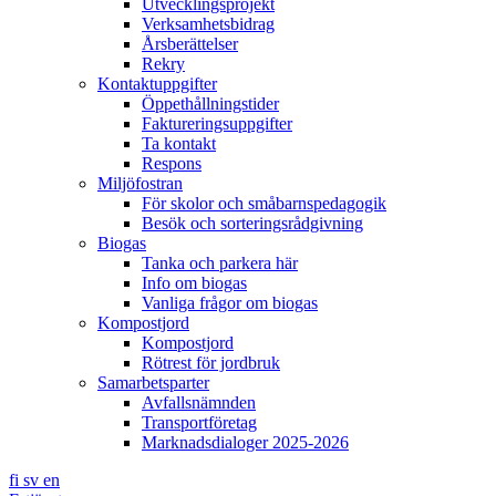
Utvecklingsprojekt
Verksamhetsbidrag
Årsberättelser
Rekry
Kontaktuppgifter
Öppethållningstider
Faktureringsuppgifter
Ta kontakt
Respons
Miljöfostran
För skolor och småbarnspedagogik
Besök och sorteringsrådgivning
Biogas
Tanka och parkera här
Info om biogas
Vanliga frågor om biogas
Kompostjord
Kompostjord
Rötrest för jordbruk
Samarbetsparter
Avfallsnämnden
Transportföretag
Marknadsdialoger 2025-2026
fi
sv
en