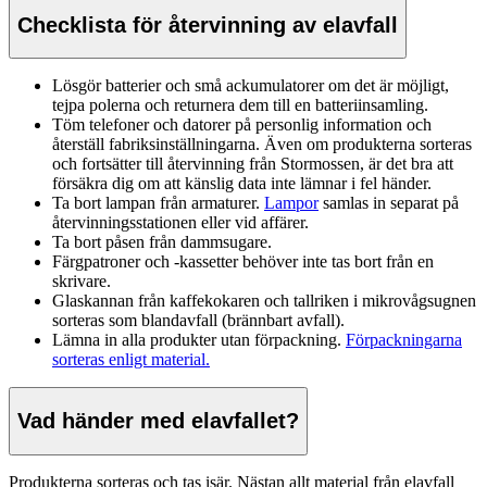
Checklista för återvinning av elavfall
Lösgör batterier och små ackumulatorer om det är möjligt,
tejpa polerna och returnera dem till en batteriinsamling.
Töm telefoner och datorer på personlig information och
återställ fabriksinställningarna. Även om produkterna sorteras
och fortsätter till återvinning från Stormossen, är det bra att
försäkra dig om att känslig data inte lämnar i fel händer.
Ta bort lampan från armaturer.
Lampor
samlas in separat på
återvinningsstationen eller vid affärer.
Ta bort påsen från dammsugare.
Färgpatroner och -kassetter behöver inte tas bort från en
skrivare.
Glaskannan från kaffekokaren och tallriken i mikrovågsugnen
sorteras som blandavfall (brännbart avfall).
Lämna in alla produkter utan förpackning.
Förpackningarna
sorteras enligt material.
Vad händer med elavfallet?
Produkterna sorteras och tas isär. Nästan allt material från elavfall