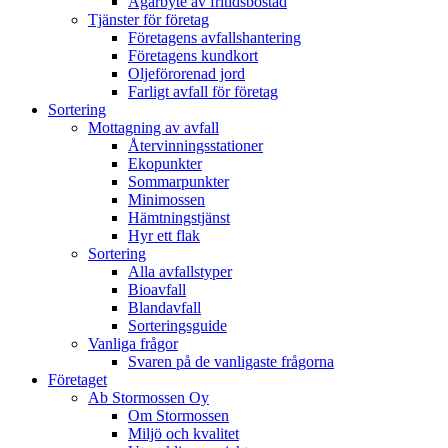
Ägarbyte av fritidsbostad
Tjänster för företag
Företagens avfallshantering
Företagens kundkort
Oljeförorenad jord
Farligt avfall för företag
Sortering
Mottagning av avfall
Återvinningsstationer
Ekopunkter
Sommarpunkter
Minimossen
Hämtningstjänst
Hyr ett flak
Sortering
Alla avfallstyper
Bioavfall
Blandavfall
Sorteringsguide
Vanliga frågor
Svaren på de vanligaste frågorna
Företaget
Ab Stormossen Oy
Om Stormossen
Miljö och kvalitet