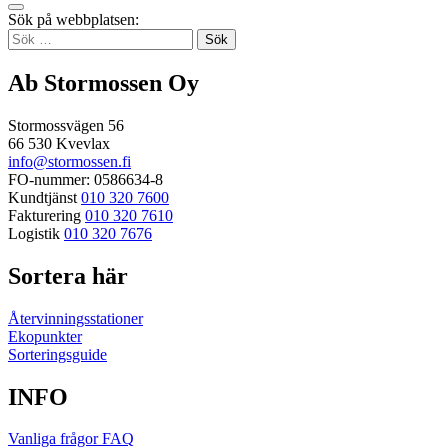
Tillbaka
Sök på webbplatsen:
up
Sök
efter:
Ab Stormossen Oy
Stormossvägen 56
66 530 Kvevlax
info@stormossen.fi
FO-nummer: 0586634-8
Kundtjänst
010 320 7600
Fakturering
010 320 7610
Logistik
010 320 7676
Sortera här
Återvinningsstationer
Ekopunkter
Sorteringsguide
INFO
Vanliga frågor FAQ