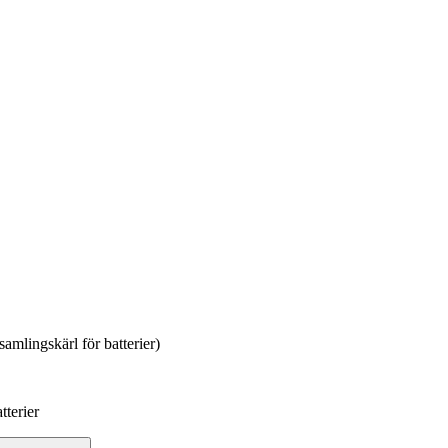
amlingskärl för batterier)
tterier