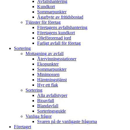
Avfallshantering
Kundkort
Sommarpunkter
Ägarbyte av fritidsbostad
Tjänster för företag
Företagens avfallshantering
Företagens kundkort
Oljeförorenad jord
Farligt avfall för företag
Sortering
Mottagning av avfall
Återvinningsstationer
Ekopunkter
Sommarpunkter
Minimossen
Hämtningstjänst
Hyr ett flak
Sortering
Alla avfallstyper
Bioavfall
Blandavfall
Sorteringsguide
Vanliga frågor
Svaren på de vanligaste frågorna
Företaget