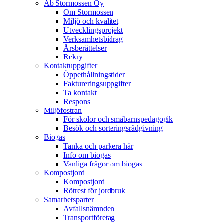
Ab Stormossen Oy
Om Stormossen
Miljö och kvalitet
Utvecklingsprojekt
Verksamhetsbidrag
Årsberättelser
Rekry
Kontaktuppgifter
Öppethållningstider
Faktureringsuppgifter
Ta kontakt
Respons
Miljöfostran
För skolor och småbarnspedagogik
Besök och sorteringsrådgivning
Biogas
Tanka och parkera här
Info om biogas
Vanliga frågor om biogas
Kompostjord
Kompostjord
Rötrest för jordbruk
Samarbetsparter
Avfallsnämnden
Transportföretag