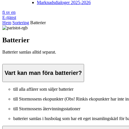
Marknadsdialoger 2025-2026
fi
sv
en
E-tjänst
Hem
Sortering
Batterier
Batterier
Batterier samlas alltid separat.
Vart kan man föra batterier?
till alla affärer som säljer batterier
till Stormossens ekopunkter (Obs! Rinkis ekopunkter har inte ins
till Stormossens återvinningsstationer
batterier samlas i husbolag som har ett eget insamlingskärl för ba