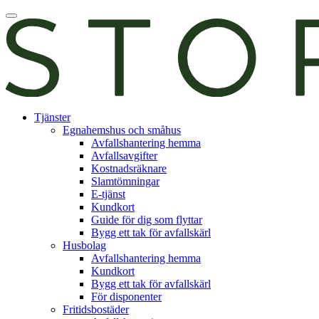
Skip
Öppna
to
huvudmeny
content
E-
Tjänster
tjänst
Egnahemshus och småhus
Avfallshantering hemma
Avfallsavgifter
Kostnadsräknare
Slamtömningar
E-tjänst
Kundkort
Guide för dig som flyttar
Bygg ett tak för avfallskärl
Husbolag
Avfallshantering hemma
Kundkort
Bygg ett tak för avfallskärl
För disponenter
Fritidsbostäder