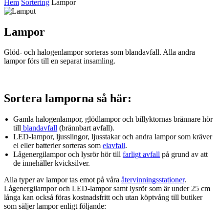
Hem
Sortering
Lampor
Lampor
Glöd- och halogenlampor sorteras som blandavfall. Alla andra
lampor förs till en separat insamling.
Sortera lamporna så här:
Gamla halogenlampor, glödlampor och billyktornas brännare hör
till
blandavfall
(brännbart avfall).
LED-lampor, ljusslingor, ljusstakar och andra lampor som kräver
el eller batterier sorteras som
elavfall
.
Lågenergilampor och lysrör hör till
farligt avfall
på grund av att
de innehåller kvicksilver.
Alla typer av lampor tas emot på våra
återvinningsstationer
.
Lågenergilampor och LED-lampor samt lysrör som är under 25 cm
långa kan också föras kostnadsfritt och utan köptvång till butiker
som säljer lampor enligt följande: