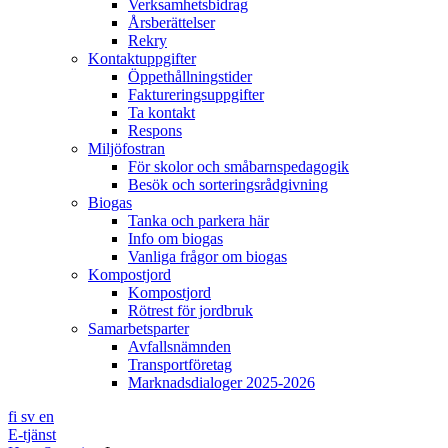
Verksamhetsbidrag
Årsberättelser
Rekry
Kontaktuppgifter
Öppethållningstider
Faktureringsuppgifter
Ta kontakt
Respons
Miljöfostran
För skolor och småbarnspedagogik
Besök och sorteringsrådgivning
Biogas
Tanka och parkera här
Info om biogas
Vanliga frågor om biogas
Kompostjord
Kompostjord
Rötrest för jordbruk
Samarbetsparter
Avfallsnämnden
Transportföretag
Marknadsdialoger 2025-2026
fi
sv
en
E-tjänst