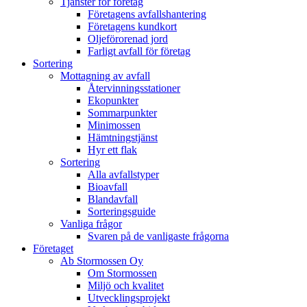
Tjänster för företag
Företagens avfallshantering
Företagens kundkort
Oljeförorenad jord
Farligt avfall för företag
Sortering
Mottagning av avfall
Återvinningsstationer
Ekopunkter
Sommarpunkter
Minimossen
Hämtningstjänst
Hyr ett flak
Sortering
Alla avfallstyper
Bioavfall
Blandavfall
Sorteringsguide
Vanliga frågor
Svaren på de vanligaste frågorna
Företaget
Ab Stormossen Oy
Om Stormossen
Miljö och kvalitet
Utvecklingsprojekt