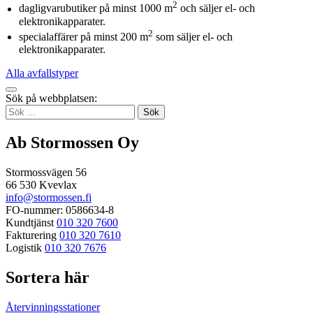
2
dagligvarubutiker på minst 1000 m
och säljer el- och
elektronikapparater.
2
specialaffärer på minst 200 m
som säljer el- och
elektronikapparater.
Alla avfallstyper
Tillbaka
Sök på webbplatsen:
up
Sök
efter:
Ab Stormossen Oy
Stormossvägen 56
66 530 Kvevlax
info@stormossen.fi
FO-nummer: 0586634-8
Kundtjänst
010 320 7600
Fakturering
010 320 7610
Logistik
010 320 7676
Sortera här
Återvinningsstationer