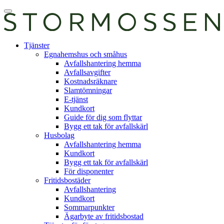
Skip
Öppna
to
huvudmeny
content
E-
Tjänster
tjänst
Egnahemshus och småhus
Avfallshantering hemma
Avfallsavgifter
Kostnadsräknare
Slamtömningar
E-tjänst
Kundkort
Guide för dig som flyttar
Bygg ett tak för avfallskärl
Husbolag
Avfallshantering hemma
Kundkort
Bygg ett tak för avfallskärl
För disponenter
Fritidsbostäder
Avfallshantering
Kundkort
Sommarpunkter
Ägarbyte av fritidsbostad