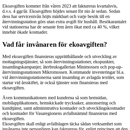
Ekoavgiften kommer från våren 2023 att faktureras kvartalsvis,
d.v.s. 4 ggr/år. Ekoavgiften höjdes senast för nio år sedan. Sedan
dess har servicenivån höjts märkbart och varje besök till en
återvinningsstation görs utan extra avgift för hushåll. Besökarantalet
vid stationerna har de senaste fem åren ökat med ca 40 %, vilket
innebär ökade kostnader.
Vad får invånaren för ekoavgiften?
Med ekoavgiften finansieras upprätthållande och utveckling av
mottagningstjänster, så som återvinningsstationer, ekopunkter,
insamlingskampanjer, återbruksgallerian Minimossen och pop-up-
återvinningsstationen Mikromossen. Kommande investeringar bl.a.
vid återvinningsstationerna samt insamling av avlagda textiler, som
startar vid årsskiftet, är också tjänster som finansieras med
ekoavgiften.
Även kommunikationen med kunderna så som hemsidan,
mobilapplikationen, hemskickade trycksaker, annonsering och
kundtjänst, samt administrativa kostnader och utvecklingskostnader
och kostnader för Vasaregionens avfallsnämnd finansieras med
ekoavgiften.
Ekoavgiften skall enligt avfallslagen täcka sådan verksamhet som
invånarna inte personligen kan faktureras för, enligt principen att den