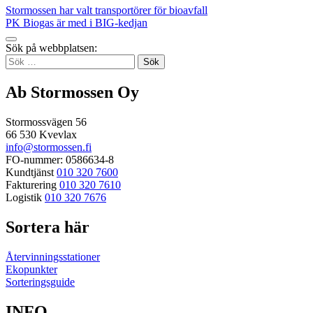
Inläggsnavigering
Stormossen har valt transportörer för bioavfall
email
PK Biogas är med i BIG-kedjan
Tillbaka
Sök på webbplatsen:
up
Sök
efter:
Ab Stormossen Oy
Stormossvägen 56
66 530 Kvevlax
info@stormossen.fi
FO-nummer: 0586634-8
Kundtjänst
010 320 7600
Fakturering
010 320 7610
Logistik
010 320 7676
Sortera här
Återvinningsstationer
Ekopunkter
Sorteringsguide
INFO