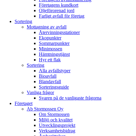
Företagens kundkort
Oljeförorenad jord
Farligt avfall för företag
Sortering
Mottagning av avfall
Återvinningsstationer
Ekopunkter
Sommarpunkter
Minimossen
Hämtningstjänst
Hyr ett flak
Sortering
Alla avfallstyper
Bioavfall
Blandavfall
Sorteringsguide
Vanliga frågor
Svaren på de vanligaste frågorna
Företaget
Ab Stormossen Oy
Om Stormossen
Miljö och kvalitet
Utvecklingsprojekt
Verksamhetsbidrag