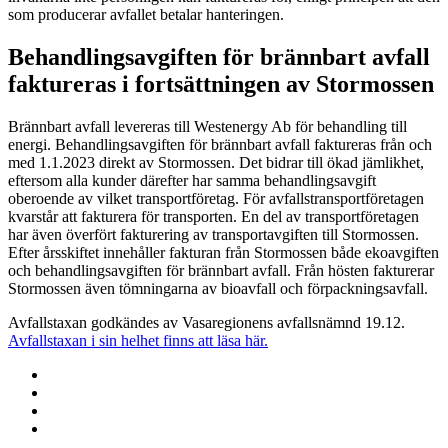
som producerar avfallet betalar hanteringen.
Behandlingsavgiften för brännbart avfall
faktureras i fortsättningen av Stormossen
Brännbart avfall levereras till Westenergy Ab för behandling till
energi. Behandlingsavgiften för brännbart avfall faktureras från och
med 1.1.2023 direkt av Stormossen. Det bidrar till ökad jämlikhet,
eftersom alla kunder därefter har samma behandlingsavgift
oberoende av vilket transportföretag. För avfallstransportföretagen
kvarstår att fakturera för transporten. En del av transportföretagen
har även överfört fakturering av transportavgiften till Stormossen.
Efter årsskiftet innehåller fakturan från Stormossen både ekoavgiften
och behandlingsavgiften för brännbart avfall. Från hösten fakturerar
Stormossen även tömningarna av bioavfall och förpackningsavfall.
Avfallstaxan godkändes av Vasaregionens avfallsnämnd 19.12.
Avfallstaxan i sin helhet finns att läsa här.
Share
to:
Share
facebook
to:
Share
linkedin
to:
Share
twitter
to: