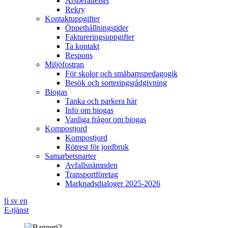
Årsberättelser
Rekry
Kontaktuppgifter
Öppethållningstider
Faktureringsuppgifter
Ta kontakt
Respons
Miljöfostran
För skolor och småbarnspedagogik
Besök och sorteringsrådgivning
Biogas
Tanka och parkera här
Info om biogas
Vanliga frågor om biogas
Kompostjord
Kompostjord
Rötrest för jordbruk
Samarbetsparter
Avfallsnämnden
Transportföretag
Marknadsdialoger 2025-2026
fi
sv
en
E-tjänst