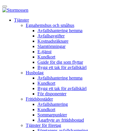
Skip
Öppna
to
huvudmeny
content
E-
Tjänster
tjänst
Egnahemshus och småhus
Avfallshantering hemma
Avfallsavgifter
Kostnadsräknare
Slamtömningar
E-tjänst
Kundkort
Guide för dig som flyttar
Bygg ett tak för avfallskärl
Husbolag
Avfallshantering hemma
Kundkort
Bygg ett tak för avfallskärl
För disponenter
Fritidsbostäder
Avfallshantering
Kundkort
Sommarpunkter
Ägarbyte av fritidsbostad
Tjänster för företag
Företagens avfallshantering