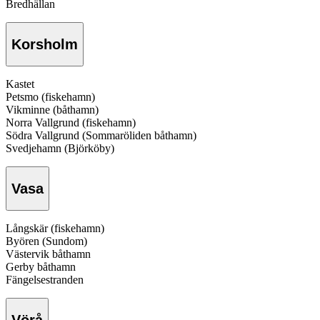
Bredhällan
Korsholm
Kastet
Petsmo (fiskehamn)
Vikminne (båthamn)
Norra Vallgrund (fiskehamn)
Södra Vallgrund (Sommaröliden båthamn)
Svedjehamn (Björköby)
Vasa
Långskär (fiskehamn)
Byören (Sundom)
Västervik båthamn
Gerby båthamn
Fängelsestranden
Vörå