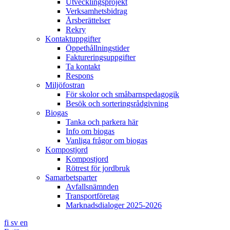
Utvecklingsprojekt
Verksamhetsbidrag
Årsberättelser
Rekry
Kontaktuppgifter
Öppethållningstider
Faktureringsuppgifter
Ta kontakt
Respons
Miljöfostran
För skolor och småbarnspedagogik
Besök och sorteringsrådgivning
Biogas
Tanka och parkera här
Info om biogas
Vanliga frågor om biogas
Kompostjord
Kompostjord
Rötrest för jordbruk
Samarbetsparter
Avfallsnämnden
Transportföretag
Marknadsdialoger 2025-2026
fi
sv
en