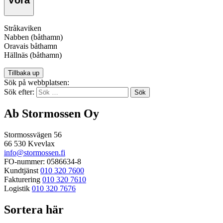
Stråkaviken
Nabben (båthamn)
Oravais båthamn
Hällnäs (båthamn)
Tillbaka up
Sök på webbplatsen:
Sök efter:
Ab Stormossen Oy
Stormossvägen 56
66 530 Kvevlax
info@stormossen.fi
FO-nummer: 0586634-8
Kundtjänst
010 320 7600
Fakturering
010 320 7610
Logistik
010 320 7676
Sortera här