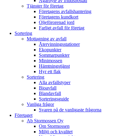
Ägarbyte av fritidsbostad
Tjänster för företag
Företagens avfallshantering
Företagens kundkort
Oljeförorenad jord
Farligt avfall för företag
Sortering
Mottagning av avfall
Återvinningsstationer
Ekopunkter
Sommarpunkter
Minimossen
Hämtningstjänst
Hyr ett flak
Sortering
Alla avfallstyper
Bioavfall
Blandavfall
Sorteringsguide
Vanliga frågor
Svaren på de vanligaste frågorna
Företaget
Ab Stormossen Oy
Om Stormossen
Miljö och kvalitet