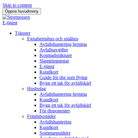
Skip to content
Öppna huvudmeny
E-tjänst
Tjänster
Egnahemshus och småhus
Avfallshantering hemma
Avfallsavgifter
Kostnadsräknare
Slamtömningar
E-tjänst
Kundkort
Guide för dig som flyttar
Bygg ett tak för avfallskärl
Husbolag
Avfallshantering hemma
Kundkort
Bygg ett tak för avfallskärl
För disponenter
Fritidsbostäder
Avfallshantering
Kundkort
Sommarpunkter