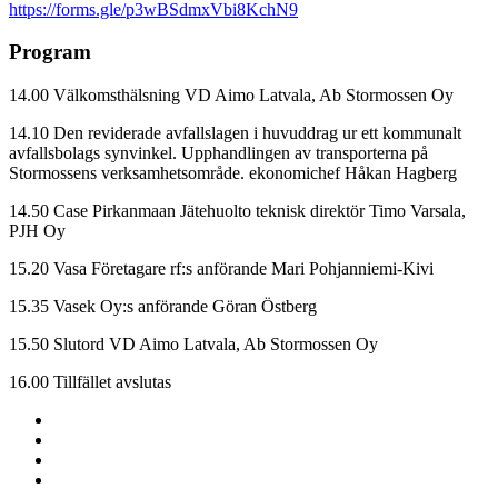
https://forms.gle/p3wBSdmxVbi8KchN9
Program
14.00 Välkomsthälsning VD Aimo Latvala, Ab Stormossen Oy
14.10 Den reviderade avfallslagen i huvuddrag ur ett kommunalt
avfallsbolags synvinkel. Upphandlingen av transporterna på
Stormossens verksamhetsområde. ekonomichef Håkan Hagberg
14.50 Case Pirkanmaan Jätehuolto teknisk direktör Timo Varsala,
PJH Oy
15.20 Vasa Företagare rf:s anförande Mari Pohjanniemi-Kivi
15.35 Vasek Oy:s anförande Göran Östberg
15.50 Slutord VD Aimo Latvala, Ab Stormossen Oy
16.00 Tillfället avslutas
Share
to:
Share
facebook
to:
Share
linkedin
to:
Share