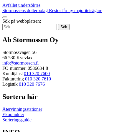
twitter
to:
Inläggsnavigering
Avfallet undersöktes
email
Stormossens dotterbolag Restor får ny majoritetsägare
Tillbaka
Sök på webbplatsen:
up
Sök
efter:
Ab Stormossen Oy
Stormossvägen 56
66 530 Kvevlax
info@stormossen.fi
FO-nummer: 0586634-8
Kundtjänst
010 320 7600
Fakturering
010 320 7610
Logistik
010 320 7676
Sortera här
Återvinningsstationer
Ekopunkter
Sorteringsguide