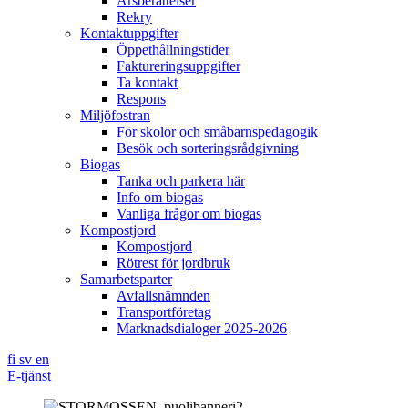
Årsberättelser
Rekry
Kontaktuppgifter
Öppethållningstider
Faktureringsuppgifter
Ta kontakt
Respons
Miljöfostran
För skolor och småbarnspedagogik
Besök och sorteringsrådgivning
Biogas
Tanka och parkera här
Info om biogas
Vanliga frågor om biogas
Kompostjord
Kompostjord
Rötrest för jordbruk
Samarbetsparter
Avfallsnämnden
Transportföretag
Marknadsdialoger 2025-2026
fi
sv
en
E-tjänst