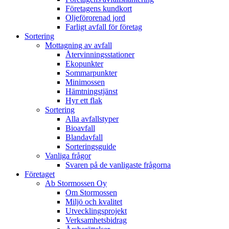
Företagens kundkort
Oljeförorenad jord
Farligt avfall för företag
Sortering
Mottagning av avfall
Återvinningsstationer
Ekopunkter
Sommarpunkter
Minimossen
Hämtningstjänst
Hyr ett flak
Sortering
Alla avfallstyper
Bioavfall
Blandavfall
Sorteringsguide
Vanliga frågor
Svaren på de vanligaste frågorna
Företaget
Ab Stormossen Oy
Om Stormossen
Miljö och kvalitet
Utvecklingsprojekt
Verksamhetsbidrag