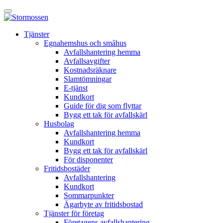
Skip
Öppna
to
huvudmeny
content
E-
Tjänster
tjänst
Egnahemshus och småhus
Avfallshantering hemma
Avfallsavgifter
Kostnadsräknare
Slamtömningar
E-tjänst
Kundkort
Guide för dig som flyttar
Bygg ett tak för avfallskärl
Husbolag
Avfallshantering hemma
Kundkort
Bygg ett tak för avfallskärl
För disponenter
Fritidsbostäder
Avfallshantering
Kundkort
Sommarpunkter
Ägarbyte av fritidsbostad
Tjänster för företag
Företagens avfallshantering