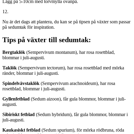
Lägg på 5-10cm med torvmylla ovanpå.
12.
Nu är det dags att plantera, du kan se på tipsen på växter som passar
på sedumtak för inspiration.
Tips på växter till sedumtak:
Bergtaklök
(Sempervivum montanum), har rosa rosettblad,
blommar i juli-augusti.
Taklök
(Sempervivum tectorum), har rosa rosettblad med mörka
ränder, blommar i juli-augusti.
Spindelvävstaklök
(Sempervivum arachnoideum), har rosa
rosettblad, blommar i juli-augusti.
Gyllenfetblad
(Sedum aizoon), får gula blommor, blommar i juli-
augusti.
Sibiriskt fetblad
(Sedum hybridum), får gula blommor, blommar i
juli-augusti.
Kaukasiskt fetblad
(Sedum spurium), för mörka rödbruna, röda