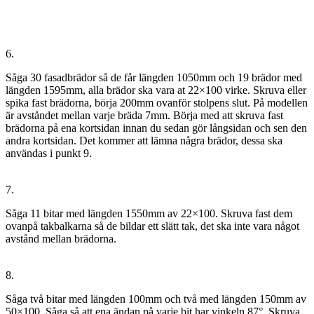
6.
Såga 30 fasadbrädor så de får längden 1050mm och 19 brädor med
längden 1595mm, alla brädor ska vara at 22×100 virke. Skruva eller
spika fast brädorna, börja 200mm ovanför stolpens slut. På modellen
är avståndet mellan varje bräda 7mm. Börja med att skruva fast
brädorna på ena kortsidan innan du sedan gör långsidan och sen den
andra kortsidan. Det kommer att lämna några brädor, dessa ska
användas i punkt 9.
7.
Såga 11 bitar med längden 1550mm av 22×100. Skruva fast dem
ovanpå takbalkarna så de bildar ett slätt tak, det ska inte vara något
avstånd mellan brädorna.
8.
Såga två bitar med längden 100mm och två med längden 150mm av
50×100. Såga så att ena ändan på varje bit har vinkeln 87°. Skruva