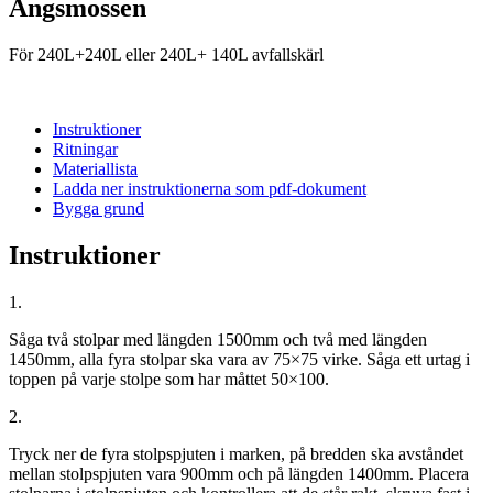
Ängsmossen
För 240L+240L eller 240L+ 140L avfallskärl
Instruktioner
Ritningar
Materiallista
Ladda ner instruktionerna som pdf-dokument
Bygga grund
Instruktioner
1.
Såga två stolpar med längden 1500mm och två med längden
1450mm, alla fyra stolpar ska vara av 75×75 virke. Såga ett urtag i
toppen på varje stolpe som har måttet 50×100.
2.
Tryck ner de fyra stolpspjuten i marken, på bredden ska avståndet
mellan stolpspjuten vara 900mm och på längden 1400mm. Placera