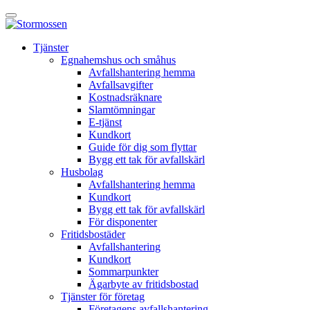
Skip
Öppna
to
huvudmeny
content
E-
Tjänster
tjänst
Egnahemshus och småhus
Avfallshantering hemma
Avfallsavgifter
Kostnadsräknare
Slamtömningar
E-tjänst
Kundkort
Guide för dig som flyttar
Bygg ett tak för avfallskärl
Husbolag
Avfallshantering hemma
Kundkort
Bygg ett tak för avfallskärl
För disponenter
Fritidsbostäder
Avfallshantering
Kundkort
Sommarpunkter
Ägarbyte av fritidsbostad
Tjänster för företag
Företagens avfallshantering