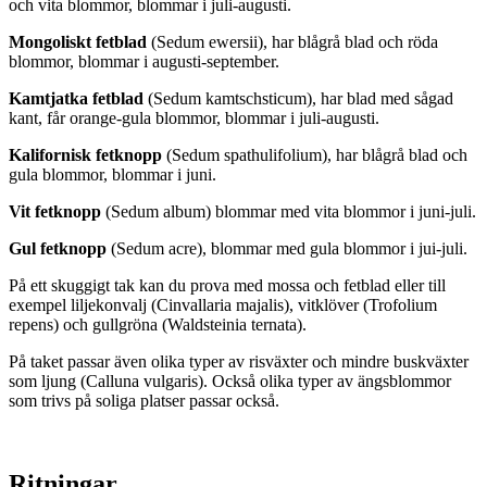
och vita blommor, blommar i juli-augusti.
Mongoliskt fetblad
(Sedum ewersii), har blågrå blad och röda
blommor, blommar i augusti-september.
Kamtjatka fetblad
(Sedum kamtschsticum), har blad med sågad
kant, får orange-gula blommor, blommar i juli-augusti.
Kalifornisk fetknopp
(Sedum spathulifolium), har blågrå blad och
gula blommor, blommar i juni.
Vit fetknopp
(Sedum album) blommar med vita blommor i juni-juli.
Gul fetknopp
(Sedum acre), blommar med gula blommor i jui-juli.
På ett skuggigt tak kan du prova med mossa och fetblad eller till
exempel liljekonvalj (Cinvallaria majalis), vitklöver (Trofolium
repens) och gullgröna (Waldsteinia ternata).
På taket passar även olika typer av risväxter och mindre buskväxter
som ljung (Calluna vulgaris). Också olika typer av ängsblommor
som trivs på soliga platser passar också.
Ritningar