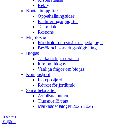
Årsberättelser
Rekry
Kontaktuppgifter
Öppethållningstider
Faktureringsuppgifter
Ta kontakt
Respons
Miljöfostran
För skolor och småbarnspedagogik
Besök och sorteringsrådgivning
Biogas
Tanka och parkera här
Info om biogas
Vanliga frågor om biogas
Kompostjord
Kompostjord
Rötrest för jordbruk
Samarbetsparter
Avfallsnämnden
Transportföretag
Marknadsdialoger 2025-2026
fi
sv
en
E-tjänst