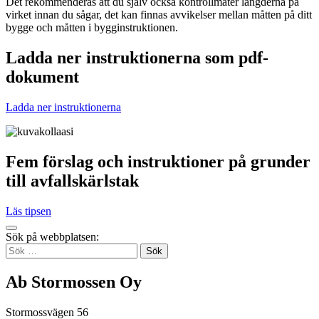
Det rekommenderas att du själv också kontrollmäter längderna på
virket innan du sågar, det kan finnas avvikelser mellan måtten på ditt
bygge och måtten i bygginstruktionen.
Ladda ner instruktionerna som pdf-
dokument
Ladda ner instruktionerna
Fem förslag och instruktioner på grunder
till avfallskärlstak
Läs tipsen
Tillbaka
Sök på webbplatsen:
up
Sök
efter:
Ab Stormossen Oy
Stormossvägen 56