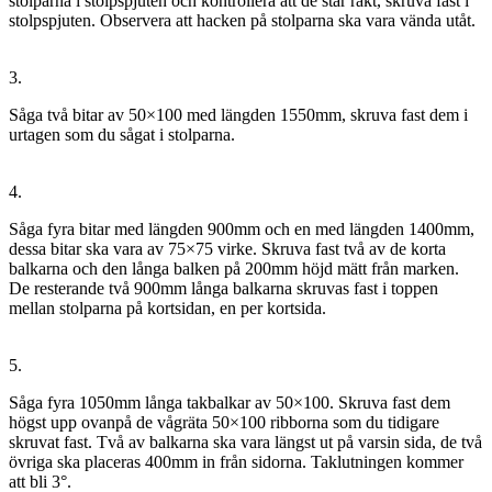
stolparna i stolpspjuten och kontrollera att de står rakt, skruva fast i
stolpspjuten. Observera att hacken på stolparna ska vara vända utåt.
3.
Såga två bitar av 50×100 med längden 1550mm, skruva fast dem i
urtagen som du sågat i stolparna.
4.
Såga fyra bitar med längden 900mm och en med längden 1400mm,
dessa bitar ska vara av 75×75 virke. Skruva fast två av de korta
balkarna och den långa balken på 200mm höjd mätt från marken.
De resterande två 900mm långa balkarna skruvas fast i toppen
mellan stolparna på kortsidan, en per kortsida.
5.
Såga fyra 1050mm långa takbalkar av 50×100. Skruva fast dem
högst upp ovanpå de vågräta 50×100 ribborna som du tidigare
skruvat fast. Två av balkarna ska vara längst ut på varsin sida, de två
övriga ska placeras 400mm in från sidorna. Taklutningen kommer
att bli 3°.