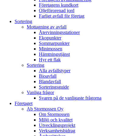
Företagens kundkort
Oljeförorenad jord
Farligt avfall för företag
Sortering
Mottagning av avfall
Återvinningsstationer
Ekopunkter
Sommarpunkter
Minimossen
Hämtningstjänst
Hyr ett flak
Sortering
Alla avfallstyper
Bioavfall
Blandavfall
Sorteringsguide
Vanliga frågor
Svaren på de vanligaste frågorna
Företaget
Ab Stormossen Oy
Om Stormossen
Miljö och kvalitet
Utvecklingsprojekt
Verksamhetsbidrag