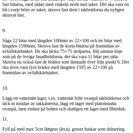
fast bitarna, med sidan med vinkeln neråt mot taket. Det ska vara en
bit i varje hörn av taket, skruva fast dem i takbrädorna du nyligen
skruvat fast.
9.
Såga 22 bitar med längden 100mm av 22×100 och tre bitar med
längden 1590mm. Skruva fast de korta bitarna på framsidan av
avfallskärlstaket. De ska täcka 75×75 stolparna, följ samma linje
som på de övriga fasadbrädorna, det ska vara 11 bitar per sida.
Skruva nu också fast de brädor som lämnade över från punkt 6. Det
ska även vara fyra brädor med längden 1595 av 22×100 på
framsidan av avfallskärlstaket.
10.
Lägg ett vattentätt lager, t.ex. vattentät folie ovanpå takbrädorna och
täck in insidan av takkanterna, lägg ett lager med platonmatta
ovanpå, men endast på botten och slutligen ett lager med fiberduk.
11.
Fyll på med max 5cm lättgrus (leca), gruset funkar som dränering.