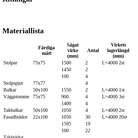
Materiallista
Sågat
Virkets
Färdiga
virke
Antal
lagerlängd
mått
(mm)
(mm)
Stolpar
75x75
1500
2
L=4000 2st
1450
2
100
4
Stolpspjut
77x77
4
Balkar
50x100
1550
2
L=4000 1st
Väggstomme
75x75
900
4
L=4000 3st
1400
4
Takbalkar
50x100
1050
4
L=4000 2st
Fasadbrädor
22x100
1050
30
L=4000 20st
1595
19
100
22
Takbrädor