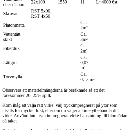
22x100
1550
11
L=4000 6st
eller råspont
RST 5x90,
Skruvar
RST 4x50
Ca.
Platonmatta
2m²
Vattentätt
Ca.
skikt
3m²
Ca.
Fiberduk
2m²
Ca.
Lättgrus
0,07.
m³
Ca.
Torvmylla
0,13 m³
Observera att materielmängderna är beräknade så att det
förekommer 20–25% spill.
Kom ihåg att välja rätt virke, välj tryckimpregnerat på ytor som
utsätts för mycket fukt, eller om du väljer att inte ytbehandla ditt
virke. Använd inte tryckimpregnerat virke i anslutning till blomlådan
på taket.