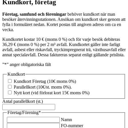
Kundkort, företag
Företag, samfund och föreningar
behöver kundkort när man
besöker återvinningsstationen. Ansökan om kundkort sker genom att
fylla i formuläret nedan. Kortet postas till angiven adress om ca en
vecka.
Kundkortet kostar 10 € (moms 0 %) och för varje besök debiteras
36,29 € (moms 0 %) per 2 m³ avfall. Kundkortet gäller inte farligt
avfall, asbest eller riskavfall, tryckimpregnerat trä, växthusavfall eller
annat specialavfall. Dessa faktureras separat enligt gällande prislista.
”
*
” anger obligatoriska fält
Kundkort
Kundkort Företag (10€ moms 0%)
Parallellkort (10€/st. moms 0%).
Nytt kort (vid förlorat kort 15€ moms 0%)
Antal parallellkort (st.)
Företag/Förening
*
Namn
FO-nummer