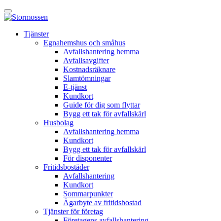
Skip
Öppna
to
huvudmeny
content
E-
Tjänster
tjänst
Egnahemshus och småhus
Avfallshantering hemma
Avfallsavgifter
Kostnadsräknare
Slamtömningar
E-tjänst
Kundkort
Guide för dig som flyttar
Bygg ett tak för avfallskärl
Husbolag
Avfallshantering hemma
Kundkort
Bygg ett tak för avfallskärl
För disponenter
Fritidsbostäder
Avfallshantering
Kundkort
Sommarpunkter
Ägarbyte av fritidsbostad
Tjänster för företag
Företagens avfallshantering