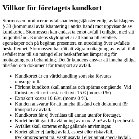
Villkor för företagets kundkort
Stormossen producerar avfallshanteringstjänster enligt avfallslagens
§ 33 (kommunal avfallshantering i andra hand) mot uppvisande av
kundkortet. Stormossen kan endast ta emot avfall i enlighet med sitt
miljötillstånd. Kundens skyldighet är att känna till avfallets
egenskaper och på begäran presentera en utredning över avfallets
beskaffenhet. Stormossen har rätt att vägra mottagning av avfall ifall
avfallet inte till sin mängd eller beskaffenhet lämpar sig för
mottagning och behandling. Det är kundens ansvar att inneha giltiga
tillstånd och dokument för transport av avfall.
Kundkortet är en värdehandling som ska förvaras
omsorgsfullt.
Förlorat kundkort skall anmälas och spärras omgående. Vid
förlust av ett kort kostar ett nytt 15 € (moms 0 %).
Extrakort kostar 10 €/st. (moms 0 %).
Kunden ansvarar för att inneha tillstånd och dokument för
transport av avfall.
Kundkortet får ej överlåtas till annan utanför företaget.
Kortet berättigar till avlämning av max. 2 m³ avfall per besök.
Avfallet skall sorteras enligt gällande anvisningar.
Kortet gäller ej farligt avfall, asbest eller riskavfall,
tryckimpregnerat trä, växthusavfall eller annat specialavfall.