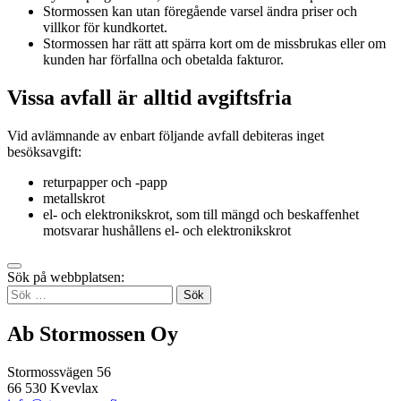
Stormossen kan utan föregående varsel ändra priser och
villkor för kundkortet.
Stormossen har rätt att spärra kort om de missbrukas eller om
kunden har förfallna och obetalda fakturor.
Vissa avfall är alltid avgiftsfria
Vid avlämnande av enbart följande avfall debiteras inget
besöksavgift:
returpapper och -papp
metallskrot
el- och elektronikskrot, som till mängd och beskaffenhet
motsvarar hushållens el- och elektronikskrot
Tillbaka
Sök på webbplatsen:
up
Sök
efter:
Ab Stormossen Oy
Stormossvägen 56
66 530 Kvevlax