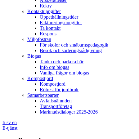
Årsberättelser
Rekry
Kontaktuppgifter
Öppethållningstider
Faktureringsuppgifter
Ta kontakt
Respons
Miljöfostran
För skolor och småbarnspedagogik
Besök och sorteringsrådgivning
Biogas
Tanka och parkera här
Info om biogas
Vanliga frågor om biogas
Kompostjord
Kompostjord
Rötrest för jordbruk
Samarbetsparter
Avfallsnämnden
Transportföretag
Marknadsdialoger 2025-2026
fi
sv
en
E-tjänst