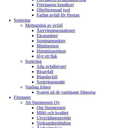
Företagens kundkort
Oljeförorenad jord
Farligt avfall för företag
Sortering
Mottagning av avfall
Återvinningsstationer
Ekopunkter
Sommarpunkter
Minimossen
Hämtningstjänst
Hyr ett flak
Sortering
Alla avfallstyper
Bioavfall
Blandavfall
Sorteringsguide
Vanliga frågor
Svaren på de vanligaste frågorna
Företaget
Ab Stormossen Oy
Om Stormossen
Miljö och kvalitet
Utvecklingsprojekt
Verksamhetsbidrag