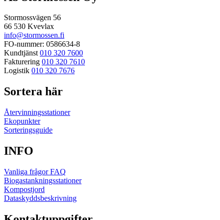
Stormossvägen 56
66 530 Kvevlax
info@stormossen.fi
FO-nummer: 0586634-8
Kundtjänst
010 320 7600
Fakturering
010 320 7610
Logistik
010 320 7676
Sortera här
Återvinningsstationer
Ekopunkter
Sorteringsguide
INFO
Vanliga frågor FAQ
Biogastankningsstationer
Kompostjord
Dataskyddsbeskrivning
Kontaktuppgifter