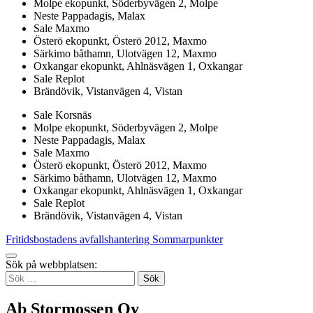
Molpe ekopunkt, Söderbyvägen 2, Molpe
Neste Pappadagis, Malax
Sale Maxmo
Österö ekopunkt, Österö 2012, Maxmo
Särkimo båthamn, Ulotvägen 12, Maxmo
Oxkangar ekopunkt, Ahlnäsvägen 1, Oxkangar
Sale Replot
Brändövik, Vistanvägen 4, Vistan
Sale Korsnäs
Molpe ekopunkt, Söderbyvägen 2, Molpe
Neste Pappadagis, Malax
Sale Maxmo
Österö ekopunkt, Österö 2012, Maxmo
Särkimo båthamn, Ulotvägen 12, Maxmo
Oxkangar ekopunkt, Ahlnäsvägen 1, Oxkangar
Sale Replot
Brändövik, Vistanvägen 4, Vistan
Fritidsbostadens avfallshantering
Sommarpunkter
Tillbaka
Sök på webbplatsen:
up
Sök
efter:
Ab Stormossen Oy