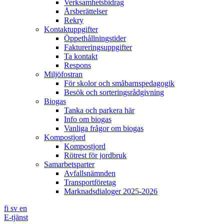
Verksamhetsbidrag
Årsberättelser
Rekry
Kontaktuppgifter
Öppethållningstider
Faktureringsuppgifter
Ta kontakt
Respons
Miljöfostran
För skolor och småbarnspedagogik
Besök och sorteringsrådgivning
Biogas
Tanka och parkera här
Info om biogas
Vanliga frågor om biogas
Kompostjord
Kompostjord
Rötrest för jordbruk
Samarbetsparter
Avfallsnämnden
Transportföretag
Marknadsdialoger 2025-2026
fi
sv
en
E-tjänst