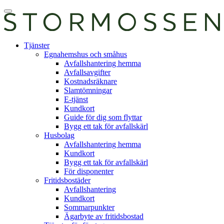
Skip
Öppna
to
huvudmeny
content
E-
Tjänster
tjänst
Egnahemshus och småhus
Avfallshantering hemma
Avfallsavgifter
Kostnadsräknare
Slamtömningar
E-tjänst
Kundkort
Guide för dig som flyttar
Bygg ett tak för avfallskärl
Husbolag
Avfallshantering hemma
Kundkort
Bygg ett tak för avfallskärl
För disponenter
Fritidsbostäder
Avfallshantering
Kundkort
Sommarpunkter
Ägarbyte av fritidsbostad