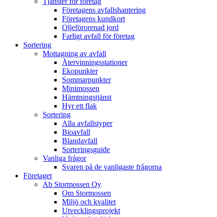
Tjänster för företag
Företagens avfallshantering
Företagens kundkort
Oljeförorenad jord
Farligt avfall för företag
Sortering
Mottagning av avfall
Återvinningsstationer
Ekopunkter
Sommarpunkter
Minimossen
Hämtningstjänst
Hyr ett flak
Sortering
Alla avfallstyper
Bioavfall
Blandavfall
Sorteringsguide
Vanliga frågor
Svaren på de vanligaste frågorna
Företaget
Ab Stormossen Oy
Om Stormossen
Miljö och kvalitet
Utvecklingsprojekt