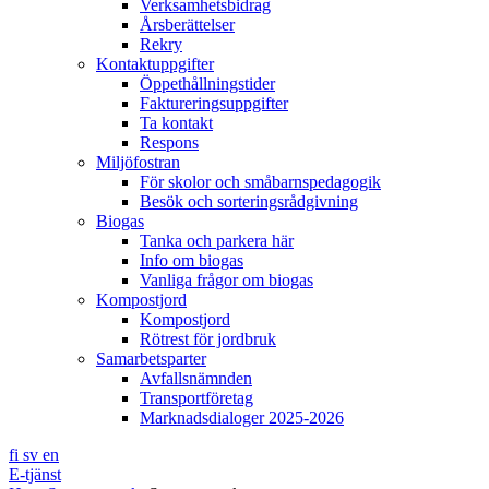
Verksamhetsbidrag
Årsberättelser
Rekry
Kontaktuppgifter
Öppethållningstider
Faktureringsuppgifter
Ta kontakt
Respons
Miljöfostran
För skolor och småbarnspedagogik
Besök och sorteringsrådgivning
Biogas
Tanka och parkera här
Info om biogas
Vanliga frågor om biogas
Kompostjord
Kompostjord
Rötrest för jordbruk
Samarbetsparter
Avfallsnämnden
Transportföretag
Marknadsdialoger 2025-2026
fi
sv
en
E-tjänst