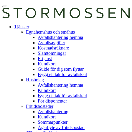
Skip
Öppna
to
huvudmeny
content
E-
Tjänster
tjänst
Egnahemshus och småhus
Avfallshantering hemma
Avfallsavgifter
Kostnadsräknare
Slamtömningar
E-tjänst
Kundkort
Guide för dig som flyttar
Bygg ett tak för avfallskärl
Husbolag
Avfallshantering hemma
Kundkort
Bygg ett tak för avfallskärl
För disponenter
Fritidsbostäder
Avfallshantering
Kundkort
Sommarpunkter
Ägarbyte av fritidsbostad