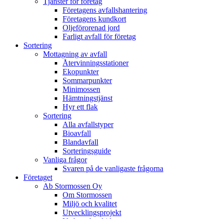
Tjänster för företag
Företagens avfallshantering
Företagens kundkort
Oljeförorenad jord
Farligt avfall för företag
Sortering
Mottagning av avfall
Återvinningsstationer
Ekopunkter
Sommarpunkter
Minimossen
Hämtningstjänst
Hyr ett flak
Sortering
Alla avfallstyper
Bioavfall
Blandavfall
Sorteringsguide
Vanliga frågor
Svaren på de vanligaste frågorna
Företaget
Ab Stormossen Oy
Om Stormossen
Miljö och kvalitet
Utvecklingsprojekt