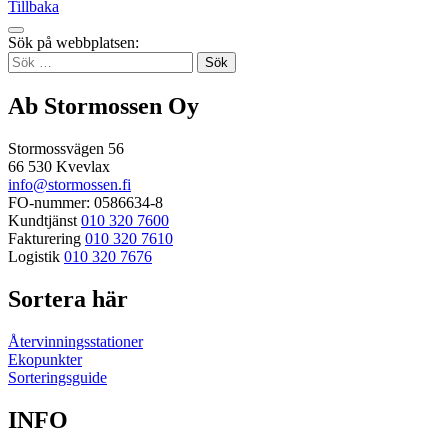
Tillbaka
Tillbaka
Sök på webbplatsen:
up
Sök
efter:
Ab Stormossen Oy
Stormossvägen 56
66 530 Kvevlax
info@stormossen.fi
FO-nummer: 0586634-8
Kundtjänst
010 320 7600
Fakturering
010 320 7610
Logistik
010 320 7676
Sortera här
Återvinningsstationer
Ekopunkter
Sorteringsguide
INFO