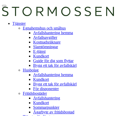
Skip
Öppna
to
huvudmeny
content
E-
Tjänster
tjänst
Egnahemshus och småhus
Avfallshantering hemma
Avfallsavgifter
Kostnadsräknare
Slamtömningar
E-tjänst
Kundkort
Guide för dig som flyttar
Bygg ett tak för avfallskärl
Husbolag
Avfallshantering hemma
Kundkort
Bygg ett tak för avfallskärl
För disponenter
Fritidsbostäder
Avfallshantering
Kundkort
Sommarpunkter
Ägarbyte av fritidsbostad