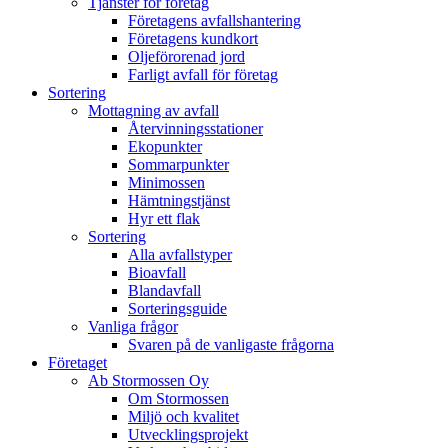
Tjänster för företag
Företagens avfallshantering
Företagens kundkort
Oljeförorenad jord
Farligt avfall för företag
Sortering
Mottagning av avfall
Återvinningsstationer
Ekopunkter
Sommarpunkter
Minimossen
Hämtningstjänst
Hyr ett flak
Sortering
Alla avfallstyper
Bioavfall
Blandavfall
Sorteringsguide
Vanliga frågor
Svaren på de vanligaste frågorna
Företaget
Ab Stormossen Oy
Om Stormossen
Miljö och kvalitet
Utvecklingsprojekt