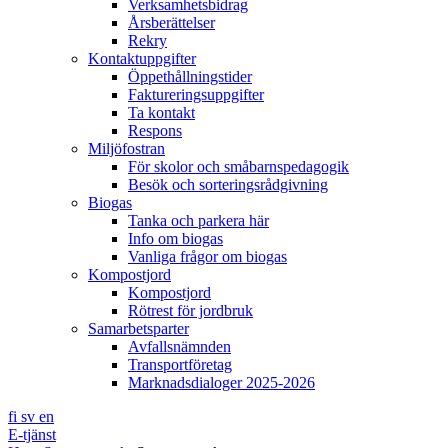
Verksamhetsbidrag
Årsberättelser
Rekry
Kontaktuppgifter
Öppethållningstider
Faktureringsuppgifter
Ta kontakt
Respons
Miljöfostran
För skolor och småbarnspedagogik
Besök och sorteringsrådgivning
Biogas
Tanka och parkera här
Info om biogas
Vanliga frågor om biogas
Kompostjord
Kompostjord
Rötrest för jordbruk
Samarbetsparter
Avfallsnämnden
Transportföretag
Marknadsdialoger 2025-2026
fi
sv
en
E-tjänst