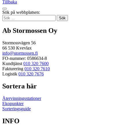
Tillbaka
Tillbaka
Sök på webbplatsen:
up
Sök
efter:
Ab Stormossen Oy
Stormossvägen 56
66 530 Kvevlax
info@stormossen.fi
FO-nummer: 0586634-8
Kundtjänst
010 320 7600
Fakturering
010 320 7610
Logistik
010 320 7676
Sortera här
Återvinningsstationer
Ekopunkter
Sorteringsguide
INFO