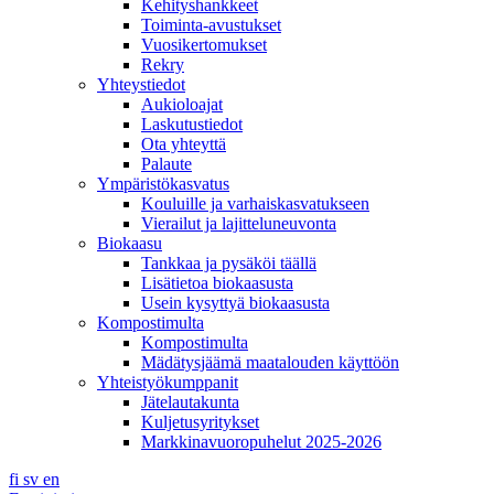
Kehityshankkeet
Toiminta-avustukset
Vuosikertomukset
Rekry
Yhteystiedot
Aukioloajat
Laskutustiedot
Ota yhteyttä
Palaute
Ympäristökasvatus
Kouluille ja varhaiskasvatukseen
Vierailut ja lajitteluneuvonta
Biokaasu
Tankkaa ja pysäköi täällä
Lisätietoa biokaasusta
Usein kysyttyä biokaasusta
Kompostimulta
Kompostimulta
Mädätysjäämä maatalouden käyttöön
Yhteistyökumppanit
Jätelautakunta
Kuljetusyritykset
Markkinavuoropuhelut 2025-2026
fi
sv
en