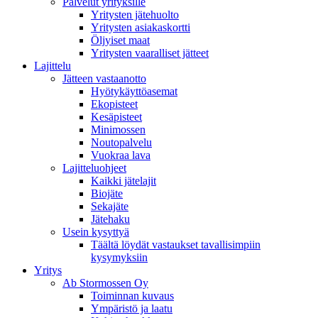
Palvelut yrityksille
Yritysten jätehuolto
Yritysten asiakaskortti
Öljyiset maat
Yritysten vaaralliset jätteet
Lajittelu
Jätteen vastaanotto
Hyötykäyttöasemat
Ekopisteet
Kesäpisteet
Minimossen
Noutopalvelu
Vuokraa lava
Lajitteluohjeet
Kaikki jätelajit
Biojäte
Sekajäte
Jätehaku
Usein kysyttyä
Täältä löydät vastaukset tavallisimpiin
kysymyksiin
Yritys
Ab Stormossen Oy
Toiminnan kuvaus
Ympäristö ja laatu