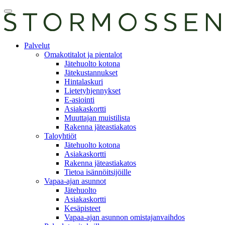
Skip
Avaa
to
päävalikko
content
E-
Palvelut
asiointi
Omakotitalot ja pientalot
Jätehuolto kotona
Jätekustannukset
Hintalaskuri
Lietetyhjennykset
E-asiointi
Asiakaskortti
Muuttajan muistilista
Rakenna jäteastiakatos
Taloyhtiöt
Jätehuolto kotona
Asiakaskortti
Rakenna jäteastiakatos
Tietoa isännöitsijöille
Vapaa-ajan asunnot
Jätehuolto
Asiakaskortti
Kesäpisteet
Vapaa-ajan asunnon omistajanvaihdos