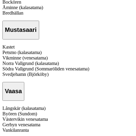
Bockören
Åminne (kalasatama)
Bredhällan
Mustasaari
Kastet
Petsmo (kalasatama)
Vikminne (venesatama)
Norra Vallgrund (kalasatama)
Södra Vallgrund (Sommaröliden venesatama)
Svedjehamn (Björköby)
Vaasa
Långskär (kalasatama)
Byören (Sundom)
Västervikin venesatama
Gerbyn venesatama
Vankilanranta