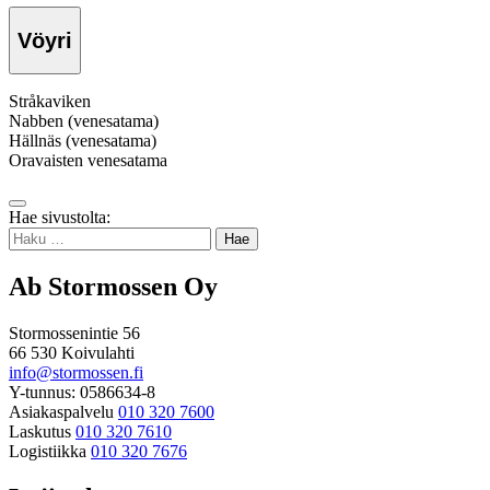
Vöyri
Stråkaviken
Nabben (venesatama)
Hällnäs (venesatama)
Oravaisten venesatama
Takaisin
Hae sivustolta:
ylös
Haku:
Ab Stormossen Oy
Stormossenintie 56
66 530 Koivulahti
info@stormossen.fi
Y-tunnus: 0586634-8
Asiakaspalvelu
010 320 7600
Laskutus
010 320 7610
Logistiikka
010 320 7676