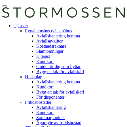
Skip
Öppna
to
huvudmeny
content
E-
Tjänster
tjänst
Egnahemshus och småhus
Avfallshantering hemma
Avfallsavgifter
Kostnadsräknare
Slamtömningar
E-tjänst
Kundkort
Guide för dig som flyttar
Bygg ett tak för avfallskärl
Husbolag
Avfallshantering hemma
Kundkort
Bygg ett tak för avfallskärl
För disponenter
Fritidsbostäder
Avfallshantering
Kundkort
Sommarpunkter
Ägarbyte av fritidsbostad