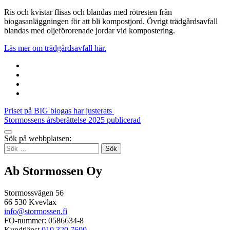
Ris och kvistar flisas och blandas med rötresten från
biogasanläggningen för att bli kompostjord. Övrigt trädgårdsavfall
blandas med oljeförorenade jordar vid kompostering.
Läs mer om trädgårdsavfall här.
Share
to:
Share
facebook
to:
Share
linkedin
to:
Share
twitter
to:
Inläggsnavigering
Priset på BIG biogas har justerats
email
Stormossens årsberättelse 2025 publicerad
Tillbaka
Sök på webbplatsen:
up
Sök
efter:
Ab Stormossen Oy
Stormossvägen 56
66 530 Kvevlax
info@stormossen.fi
FO-nummer: 0586634-8
Kundtjänst
010 320 7600