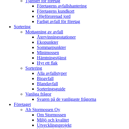
Tjänster för företag
Företagens avfallshantering
Företagens kundkort
Oljeförorenad jord
Farligt avfall för företag
Sortering
Mottagning av avfall
Återvinningsstationer
Ekopunkter
Sommarpunkter
Minimossen
Hämtningstjänst
Hyr ett flak
Sortering
Alla avfallstyper
Bioavfall
Blandavfall
Sorteringsguide
Vanliga frågor
Svaren på de vanligaste frågorna
Företaget
Ab Stormossen Oy
Om Stormossen
Miljö och kvalitet
Utvecklingsprojekt