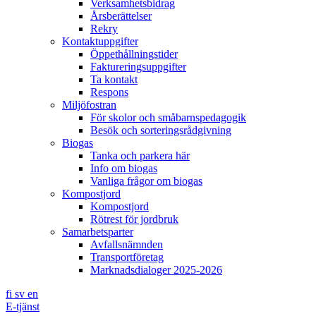
Verksamhetsbidrag
Årsberättelser
Rekry
Kontaktuppgifter
Öppethållningstider
Faktureringsuppgifter
Ta kontakt
Respons
Miljöfostran
För skolor och småbarnspedagogik
Besök och sorteringsrådgivning
Biogas
Tanka och parkera här
Info om biogas
Vanliga frågor om biogas
Kompostjord
Kompostjord
Rötrest för jordbruk
Samarbetsparter
Avfallsnämnden
Transportföretag
Marknadsdialoger 2025-2026
fi
sv
en
E-tjänst