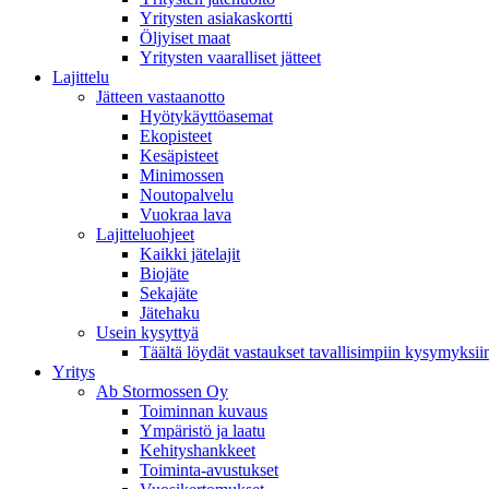
Yritysten asiakaskortti
Öljyiset maat
Yritysten vaaralliset jätteet
Lajittelu
Jätteen vastaanotto
Hyötykäyttöasemat
Ekopisteet
Kesäpisteet
Minimossen
Noutopalvelu
Vuokraa lava
Lajitteluohjeet
Kaikki jätelajit
Biojäte
Sekajäte
Jätehaku
Usein kysyttyä
Täältä löydät vastaukset tavallisimpiin kysymyksii
Yritys
Ab Stormossen Oy
Toiminnan kuvaus
Ympäristö ja laatu
Kehityshankkeet
Toiminta-avustukset