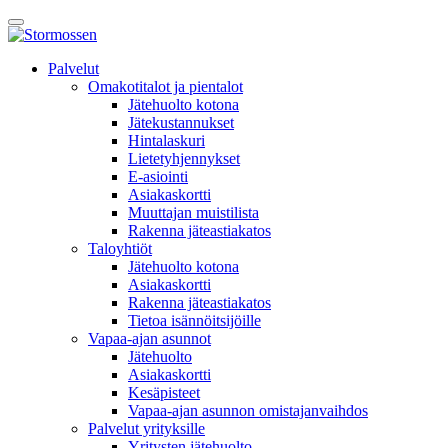
Skip
Avaa
to
päävalikko
content
E-
Palvelut
asiointi
Omakotitalot ja pientalot
Jätehuolto kotona
Jätekustannukset
Hintalaskuri
Lietetyhjennykset
E-asiointi
Asiakaskortti
Muuttajan muistilista
Rakenna jäteastiakatos
Taloyhtiöt
Jätehuolto kotona
Asiakaskortti
Rakenna jäteastiakatos
Tietoa isännöitsijöille
Vapaa-ajan asunnot
Jätehuolto
Asiakaskortti
Kesäpisteet
Vapaa-ajan asunnon omistajanvaihdos
Palvelut yrityksille
Yritysten jätehuolto