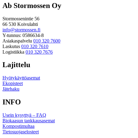
Ab Stormossen Oy
Stormossenintie 56
66 530 Koivulahti
info@stormossen.fi
Y-tunnus: 0586634-8
Asiakaspalvelu
010 320 7600
Laskutus
010 320 7610
Logistiikka
010 320 7676
Lajittelu
Hyötykäyttöasemat
Ekopisteet
Jätehaku
INFO
Usein kysyttyä – FAQ
Biokaasun tankkausasemat
Kompostimultaa
Tietosuojaselosteet