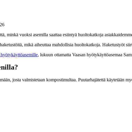
026
ttä, minkä vuoksi asemilla saattaa esiintyä huoltokatkoja asiakkaidemm
aketustöitä, mikä aiheuttaa mahdollisia huoltokatkoja. Haketustyöt sii
 hyötykäyttöasemille
, lukuun ottamatta Vaasan hyötykäyttöasemaa Sa
nilla?
ämään, josta valmistetaan kompostimultaa. Puutarhajätettä käytetään m