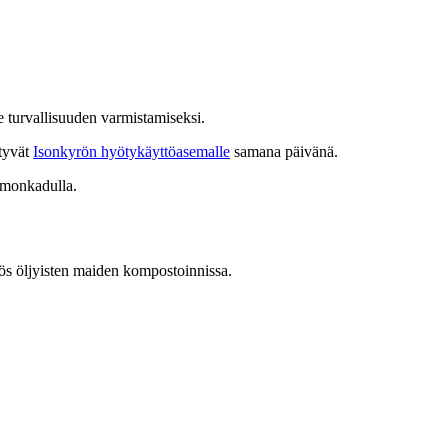
e turvallisuuden varmistamiseksi.
rtyvät
Isonkyrön hyötykäyttöasemalle
samana päivänä.
mmonkadulla.
yös öljyisten maiden kompostoinnissa.