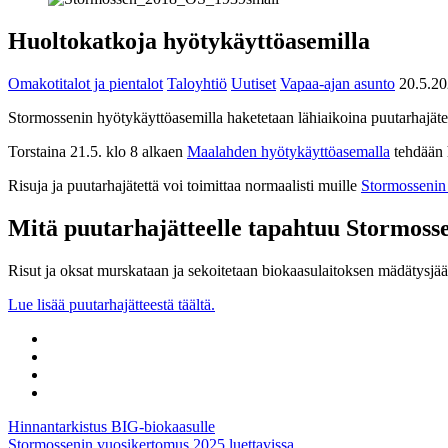
Huoltokatkoja hyötykäyttöasemilla
Omakotitalot ja pientalot
Taloyhtiö
Uutiset
Vapaa-ajan asunto
20.5.2
Stormossenin hyötykäyttöasemilla haketetaan lähiaikoina puutarhajäte
Torstaina 21.5. klo 8 alkaen
Maalahden hyötykäyttöasemalla
tehdään h
Risuja ja puutarhajätettä voi toimittaa normaalisti muille
Stormossenin
Mitä puutarhajätteelle tapahtuu Stormosse
Risut ja oksat murskataan ja sekoitetaan biokaasulaitoksen mädätysjä
Lue lisää puutarhajätteestä täältä.
Share
to:
Share
facebook
to:
Share
linkedin
to:
Share
twitter
to:
Artikkelien
Hinnantarkistus BIG-biokaasulle
email
Stormossenin vuosikertomus 2025 luettavissa