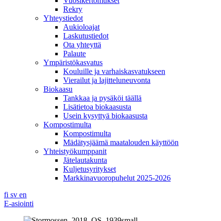
Vuosikertomukset
Rekry
Yhteystiedot
Aukioloajat
Laskutustiedot
Ota yhteyttä
Palaute
Ympäristökasvatus
Kouluille ja varhaiskasvatukseen
Vierailut ja lajitteluneuvonta
Biokaasu
Tankkaa ja pysäköi täällä
Lisätietoa biokaasusta
Usein kysyttyä biokaasusta
Kompostimulta
Kompostimulta
Mädätysjäämä maatalouden käyttöön
Yhteistyökumppanit
Jätelautakunta
Kuljetusyritykset
Markkinavuoropuhelut 2025-2026
fi
sv
en
E-asiointi