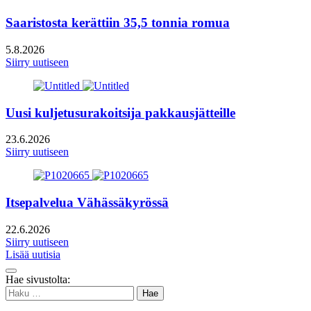
Saaristosta kerättiin 35,5 tonnia romua
5.8.2026
Siirry uutiseen
Uusi kuljetusurakoitsija pakkausjätteille
23.6.2026
Siirry uutiseen
Itsepalvelua Vähässäkyrössä
22.6.2026
Siirry uutiseen
Lisää uutisia
Takaisin
Hae sivustolta:
ylös
Haku: