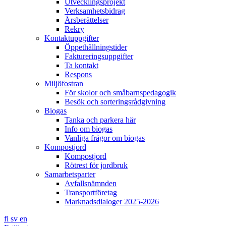
Utvecklingsprojekt
Verksamhetsbidrag
Årsberättelser
Rekry
Kontaktuppgifter
Öppethållningstider
Faktureringsuppgifter
Ta kontakt
Respons
Miljöfostran
För skolor och småbarnspedagogik
Besök och sorteringsrådgivning
Biogas
Tanka och parkera här
Info om biogas
Vanliga frågor om biogas
Kompostjord
Kompostjord
Rötrest för jordbruk
Samarbetsparter
Avfallsnämnden
Transportföretag
Marknadsdialoger 2025-2026
fi
sv
en