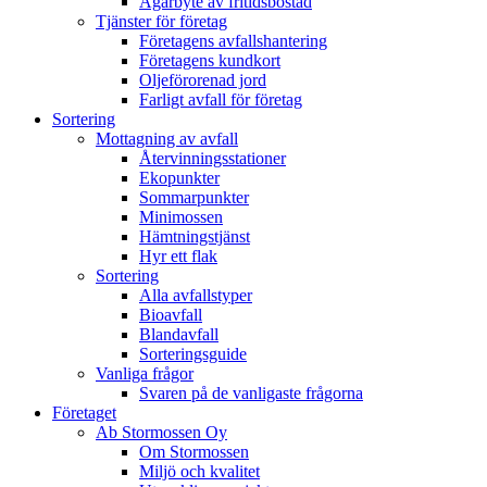
Ägarbyte av fritidsbostad
Tjänster för företag
Företagens avfallshantering
Företagens kundkort
Oljeförorenad jord
Farligt avfall för företag
Sortering
Mottagning av avfall
Återvinningsstationer
Ekopunkter
Sommarpunkter
Minimossen
Hämtningstjänst
Hyr ett flak
Sortering
Alla avfallstyper
Bioavfall
Blandavfall
Sorteringsguide
Vanliga frågor
Svaren på de vanligaste frågorna
Företaget
Ab Stormossen Oy
Om Stormossen
Miljö och kvalitet