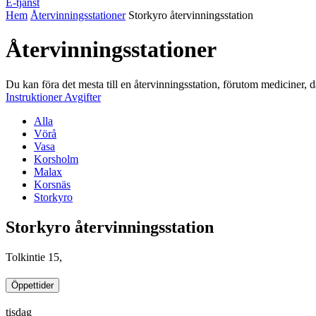
E-tjänst
Hem
Återvinningsstationer
Storkyro återvinningsstation
Återvinningsstationer
Du kan föra det mesta till en återvinningsstation, förutom mediciner,
Instruktioner
Avgifter
Alla
Vörå
Vasa
Korsholm
Malax
Korsnäs
Storkyro
Storkyro återvinningsstation
Tolkintie 15,
Öppettider
tisdag