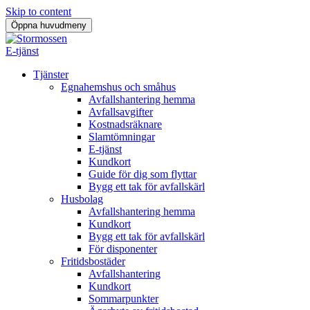
Skip to content
Öppna huvudmeny
E-tjänst
Tjänster
Egnahemshus och småhus
Avfallshantering hemma
Avfallsavgifter
Kostnadsräknare
Slamtömningar
E-tjänst
Kundkort
Guide för dig som flyttar
Bygg ett tak för avfallskärl
Husbolag
Avfallshantering hemma
Kundkort
Bygg ett tak för avfallskärl
För disponenter
Fritidsbostäder
Avfallshantering
Kundkort
Sommarpunkter