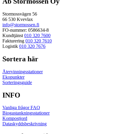
Ab Stormossen Oy
Stormossvägen 56
66 530 Kvevlax
info@stormossen.fi
FO-nummer: 0586634-8
Kundtjänst
010 320 7600
Fakturering
010 320 7610
Logistik
010 320 7676
Sortera här
Återvinningsstationer
Ekopunkter
Sorteringsguide
INFO
Vanliga frågor FAQ
Biogastankningsstationer
Kompostjord
Dataskyddsbeskrivning