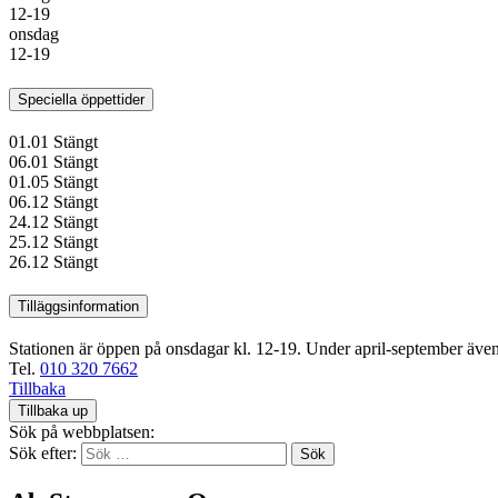
12-19
onsdag
12-19
Speciella öppettider
01.01
Stängt
06.01
Stängt
01.05
Stängt
06.12
Stängt
24.12
Stängt
25.12
Stängt
26.12
Stängt
Tilläggsinformation
Stationen är öppen på onsdagar kl. 12-19. Under april-september även 
Tel.
010 320 7662
Tillbaka
Tillbaka up
Sök på webbplatsen:
Sök efter: