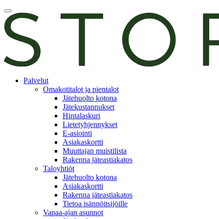
Skip
Avaa
to
päävalikko
content
E-
Palvelut
asiointi
Omakotitalot ja pientalot
Jätehuolto kotona
Jätekustannukset
Hintalaskuri
Lietetyhjennykset
E-asiointi
Asiakaskortti
Muuttajan muistilista
Rakenna jäteastiakatos
Taloyhtiöt
Jätehuolto kotona
Asiakaskortti
Rakenna jäteastiakatos
Tietoa isännöitsijöille
Vapaa-ajan asunnot