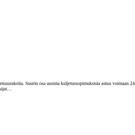
ljetusurakoita. Suurin osa uusista kuljetussopimuksista astuu voimaan 2
tsijat…