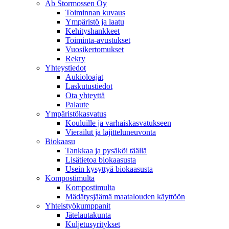
Ab Stormossen Oy
Toiminnan kuvaus
Ympäristö ja laatu
Kehityshankkeet
Toiminta-avustukset
Vuosikertomukset
Rekry
Yhteystiedot
Aukioloajat
Laskutustiedot
Ota yhteyttä
Palaute
Ympäristökasvatus
Kouluille ja varhaiskasvatukseen
Vierailut ja lajitteluneuvonta
Biokaasu
Tankkaa ja pysäköi täällä
Lisätietoa biokaasusta
Usein kysyttyä biokaasusta
Kompostimulta
Kompostimulta
Mädätysjäämä maatalouden käyttöön
Yhteistyökumppanit
Jätelautakunta
Kuljetusyritykset