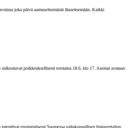
voinna joka päivä aamuseitsemästä iltaseitsemään. Kaikki
lkeutuvat poikkeuksellisesti torstaina 18.6. klo 17. Asemat avataan
toteuttivat ensimmäisenä Suomessa valtakunnallisen hintavertailun,