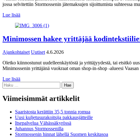
jossa selvitettiin Stormossenin jätemaksujen sijoittumista suhteessa mui
Lue lisää
Minimossen hakee yrittäjää kodintekstiilie
Ajankohtaiset
Uutiset
4.6.2026
Oletko kiinnostunut uudelleenkäytöstä ja yrittäjyydestä, tai etsitkö uus
Minimossenin yrittäjänä vuokraat oman shop-in-shop -alueesi Vaasan 
Lue lisää
Haku:
Viimeisimmät artikkelit
Saaristosta kerättiin 35,5 tonnia romua
Uusi kuljetusurakoitsija pakkausjätteille
Itsepalvelua Vähässäkyrössä
Juhannus Stormossenilla
Stormossenin hinnat lähellä Suomen keskitasoa