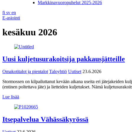
Markkinavuoropuhelut 2025-2026
fi
sv
en
E-asiointi
kesäkuu 2026
Uusi kuljetusurakoitsija pakkausjätteille
Omakotitalot ja pientalot
Taloyhtiö
Uutiset
23.6.2026
Stormossen on kilpailuttanut kevään aikana useita eri jätejakeiden ku
(entinen poltettava jäte) ja lietteiden kuljetukset. Nämä kuljetusurakoi
Lue lisää
Itsepalvelua Vähässäkyrössä
Uutiset
22.6.2026