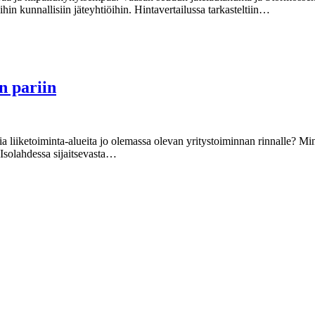
hin kunnallisiin jäteyhtiöihin. Hintavertailussa tarkasteltiin…
n pariin
ia liiketoiminta-alueita jo olemassa olevan yritystoiminnan rinnalle? Min
Isolahdessa sijaitsevasta…