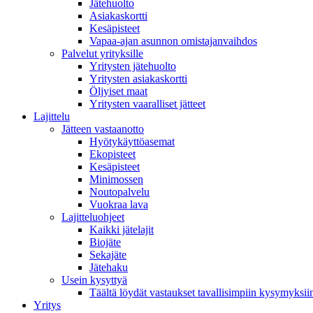
Jätehuolto
Asiakaskortti
Kesäpisteet
Vapaa-ajan asunnon omistajanvaihdos
Palvelut yrityksille
Yritysten jätehuolto
Yritysten asiakaskortti
Öljyiset maat
Yritysten vaaralliset jätteet
Lajittelu
Jätteen vastaanotto
Hyötykäyttöasemat
Ekopisteet
Kesäpisteet
Minimossen
Noutopalvelu
Vuokraa lava
Lajitteluohjeet
Kaikki jätelajit
Biojäte
Sekajäte
Jätehaku
Usein kysyttyä
Täältä löydät vastaukset tavallisimpiin kysymyksii
Yritys