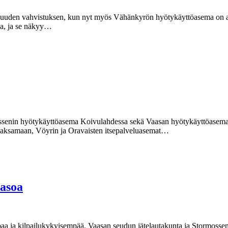
en uuden vahvistuksen, kun nyt myös Vähänkyrön hyötykäyttöasema on a
sa, ja se näkyy…
senin hyötykäyttöasema Koivulahdessa sekä Vaasan hyötykäyttöasema su
aksamaan, Vöyrin ja Oravaisten itsepalveluasemat…
tasoa
aa ja kilpailukykyisempää. Vaasan seudun jätelautakunta ja Stormossen 