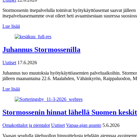
Stormossenin itsepalvelulla toimivat hyötykäyttöasemat saavat jälle
itsepalveluasemamme ovat olleet heti avaamisestaan suuressa suosios
Lue lisää
Juhannus Stormossenilla
Uutiset
17.6.2026
Juhannus tuo muutoksia hyötykäyttöasemien palveluaikoihin. Stormos
jälleen maanantaina 22.6. Maalahden, Vähänkyrön, Raippaluodon, M
Lue lisää
Stormossenin hinnat lähellä Suomen keski
Omakotitalot ja pientalot
Uutiset
Vapaa-ajan asunto
5.6.2026
Vaasan seudulla jätehuollon hinnoittelusta tehdään aiempaa avoimemp