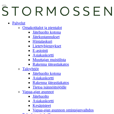
Skip
Avaa
to
päävalikko
content
E-
Palvelut
asiointi
Omakotitalot ja pientalot
Jätehuolto kotona
Jätekustannukset
Hintalaskuri
Lietetyhjennykset
E-asiointi
Asiakaskortti
Muuttajan muistilista
Rakenna jäteastiakatos
Taloyhtiöt
Jätehuolto kotona
Asiakaskortti
Rakenna jäteastiakatos
Tietoa isännöitsijöille
Vapaa-ajan asunnot
Jätehuolto
Asiakaskortti
Kesäpisteet
Vapaa-ajan asunnon omistajanvaihdos