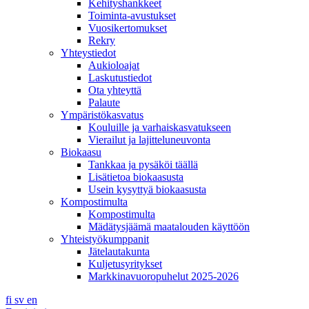
Kehityshankkeet
Toiminta-avustukset
Vuosikertomukset
Rekry
Yhteystiedot
Aukioloajat
Laskutustiedot
Ota yhteyttä
Palaute
Ympäristökasvatus
Kouluille ja varhaiskasvatukseen
Vierailut ja lajitteluneuvonta
Biokaasu
Tankkaa ja pysäköi täällä
Lisätietoa biokaasusta
Usein kysyttyä biokaasusta
Kompostimulta
Kompostimulta
Mädätysjäämä maatalouden käyttöön
Yhteistyökumppanit
Jätelautakunta
Kuljetusyritykset
Markkinavuoropuhelut 2025-2026
fi
sv
en