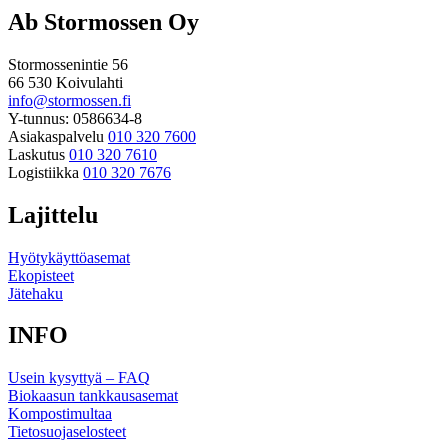
Ab Stormossen Oy
Stormossenintie 56
66 530 Koivulahti
info@stormossen.fi
Y-tunnus: 0586634-8
Asiakaspalvelu
010 320 7600
Laskutus
010 320 7610
Logistiikka
010 320 7676
Lajittelu
Hyötykäyttöasemat
Ekopisteet
Jätehaku
INFO
Usein kysyttyä – FAQ
Biokaasun tankkausasemat
Kompostimultaa
Tietosuojaselosteet