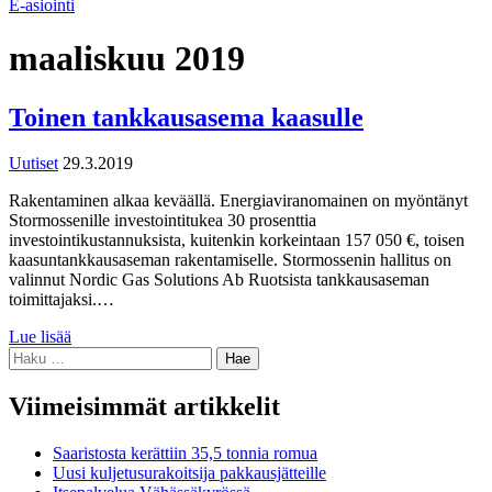
E-asiointi
maaliskuu 2019
Toinen tankkausasema kaasulle
Uutiset
29.3.2019
Rakentaminen alkaa keväällä. Energiaviranomainen on myöntänyt
Stormossenille investointitukea 30 prosenttia
investointikustannuksista, kuitenkin korkeintaan 157 050 €, toisen
kaasuntankkausaseman rakentamiselle. Stormossenin hallitus on
valinnut Nordic Gas Solutions Ab Ruotsista tankkausaseman
toimittajaksi.…
Lue lisää
Haku:
Viimeisimmät artikkelit
Saaristosta kerättiin 35,5 tonnia romua
Uusi kuljetusurakoitsija pakkausjätteille