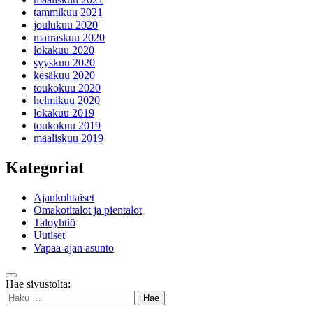
tammikuu 2021
joulukuu 2020
marraskuu 2020
lokakuu 2020
syyskuu 2020
kesäkuu 2020
toukokuu 2020
helmikuu 2020
lokakuu 2019
toukokuu 2019
maaliskuu 2019
Kategoriat
Ajankohtaiset
Omakotitalot ja pientalot
Taloyhtiö
Uutiset
Vapaa-ajan asunto
Takaisin
Hae sivustolta:
ylös
Haku: