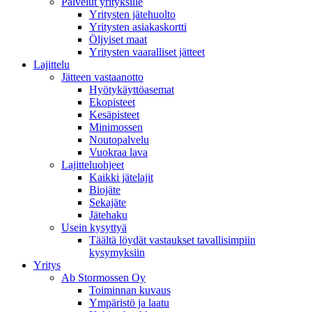
Palvelut yrityksille
Yritysten jätehuolto
Yritysten asiakaskortti
Öljyiset maat
Yritysten vaaralliset jätteet
Lajittelu
Jätteen vastaanotto
Hyötykäyttöasemat
Ekopisteet
Kesäpisteet
Minimossen
Noutopalvelu
Vuokraa lava
Lajitteluohjeet
Kaikki jätelajit
Biojäte
Sekajäte
Jätehaku
Usein kysyttyä
Täältä löydät vastaukset tavallisimpiin
kysymyksiin
Yritys
Ab Stormossen Oy
Toiminnan kuvaus
Ympäristö ja laatu