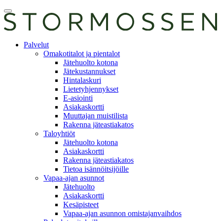
Skip
Avaa
to
päävalikko
content
E-
Palvelut
asiointi
Omakotitalot ja pientalot
Jätehuolto kotona
Jätekustannukset
Hintalaskuri
Lietetyhjennykset
E-asiointi
Asiakaskortti
Muuttajan muistilista
Rakenna jäteastiakatos
Taloyhtiöt
Jätehuolto kotona
Asiakaskortti
Rakenna jäteastiakatos
Tietoa isännöitsijöille
Vapaa-ajan asunnot
Jätehuolto
Asiakaskortti
Kesäpisteet
Vapaa-ajan asunnon omistajanvaihdos