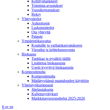
Kehityshankkeet
Toiminta-avustukset
Vuosikertomukset
Rekry
Yhteystiedot
Aukioloajat
Laskutustiedot
Ota yhteyttä
Palaute
Ympäristökasvatus
Kouluille ja varhaiskasvatukseen
Vierailut ja lajitteluneuvonta
Biokaasu
Tankkaa ja pysäköi täällä
Lisätietoa biokaasusta
Usein kysyttyä biokaasusta
Kompostimulta
Kompostimulta
Mädätysjäämä maatalouden käyttöön
Yhteistyökumppanit
Jätelautakunta
Kuljetusyritykset
Markkinavuoropuhelut 2025-2026
fi
sv
en