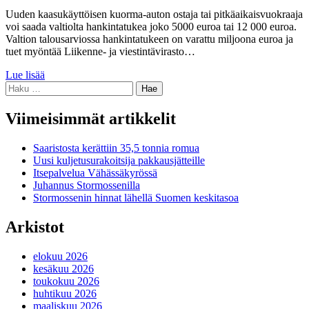
Uuden kaasukäyttöisen kuorma-auton ostaja tai pitkäaikaisvuokraaja
voi saada valtiolta hankintatukea joko 5000 euroa tai 12 000 euroa.
Valtion talousarviossa hankintatukeen on varattu miljoona euroa ja
tuet myöntää Liikenne- ja viestintävirasto…
Lue lisää
Haku:
Viimeisimmät artikkelit
Saaristosta kerättiin 35,5 tonnia romua
Uusi kuljetusurakoitsija pakkausjätteille
Itsepalvelua Vähässäkyrössä
Juhannus Stormossenilla
Stormossenin hinnat lähellä Suomen keskitasoa
Arkistot
elokuu 2026
kesäkuu 2026
toukokuu 2026
huhtikuu 2026
maaliskuu 2026