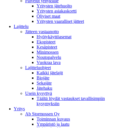
Palvelut yrityksille
Yritysten jätehuolto
Yritysten asiakaskortti
Öljyiset maat
Yritysten vaaralliset jätteet
Lajittelu
Jätteen vastaanotto
Hyötykäyttöasemat
Ekopisteet
Kesäpisteet
Minimossen
Noutopalvelu
Vuokraa lava
Lajitteluohjeet
Kaikki jätelajit
Biojäte
Sekajäte
Jätehaku
Usein kysyttyä
Täältä löydät vastaukset tavallisimpiin
kysymyksiin
Yritys
Ab Stormossen Oy
Toiminnan kuvaus
Ympäristö ja laatu