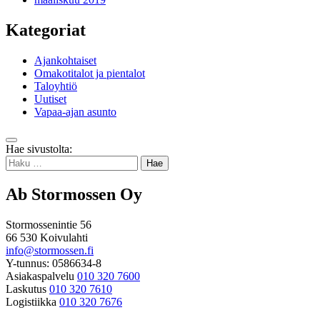
Kategoriat
Ajankohtaiset
Omakotitalot ja pientalot
Taloyhtiö
Uutiset
Vapaa-ajan asunto
Takaisin
Hae sivustolta:
ylös
Haku:
Ab Stormossen Oy
Stormossenintie 56
66 530 Koivulahti
info@stormossen.fi
Y-tunnus: 0586634-8
Asiakaspalvelu
010 320 7600
Laskutus
010 320 7610
Logistiikka
010 320 7676