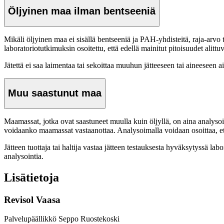
Öljyinen maa ilman bentseeniä
Mikäli öljyinen maa ei sisällä bentseeniä ja PAH-yhdisteitä, raja-arvo
laboratoriotutkimuksin osoitettu, että edellä mainitut pitoisuudet alittuv
Jätettä ei saa laimentaa tai sekoittaa muuhun jätteeseen tai aineeseen 
Muu saastunut maa
Maamassat, jotka ovat saastuneet muulla kuin öljyllä, on aina analysoi
voidaanko maamassat vastaanottaa. Analysoimalla voidaan osoittaa, että 
Jätteen tuottaja tai haltija vastaa jätteen testauksesta hyväksytyssä la
analysointia.
Lisätietoja
Revisol Vaasa
Palvelupäällikkö Seppo Ruostekoski