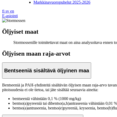
Markkinavuoropuhelut 2025-2026
fi
sv
en
E-asiointi
Öljyiset maat
Stormossenille toimitettavat maat on aina analysoitava ennen to
Öljyisen maan raja-arvot
Bentseeniä sisältävä öljyinen maa
Bentseeniä ja PAH-yhdisteitä sisältävän öljyisen maan raja-arvo tavano
pitoisuudesta ei ole tietoa, tai jäte sisältää seuraavia aineita:
bentseeniä vähintään 0,1 % (1000 mg/kg)
bentso(a)pyreeniä tai dibentso(a,h)antraseenia vähintään 0,01 
bentso(a)antraseenia, bentso(e)pyreeniä, kryseenia, bentso(b)fl