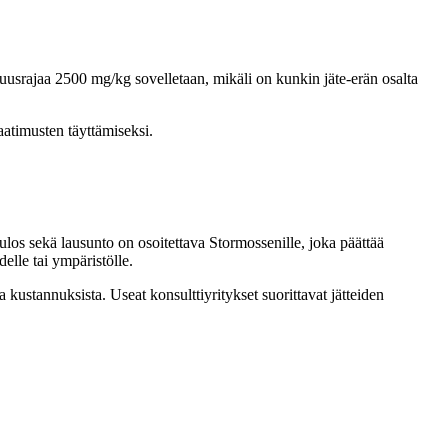
suusrajaa 2500 mg/kg sovelletaan, mikäli on kunkin jäte-erän osalta
aatimusten täyttämiseksi.
ulos sekä lausunto on osoitettava Stormossenille, joka päättää
elle tai ympäristölle.
a kustannuksista. Useat konsulttiyritykset suorittavat jätteiden