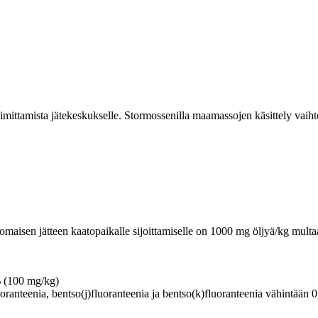
imittamista jätekeskukselle. Stormossenilla maamassojen käsittely vaihte
maisen jätteen kaatopaikalle sijoittamiselle on 1000 mg öljyä/kg multaa
% (100 mg/kg)
uoranteenia, bentso(j)fluoranteenia ja bentso(k)fluoranteenia vähintään