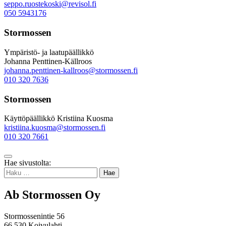
seppo.ruostekoski@revisol.fi
050 5943176
Stormossen
Ympäristö- ja laatupäällikkö
Johanna Penttinen-Källroos
johanna.penttinen-kallroos@stormossen.fi
010 320 7636
Stormossen
Käyttöpäällikkö Kristiina Kuosma
kristiina.kuosma@stormossen.fi
010 320 7661
Takaisin
Hae sivustolta:
ylös
Haku:
Ab Stormossen Oy
Stormossenintie 56
66 530 Koivulahti