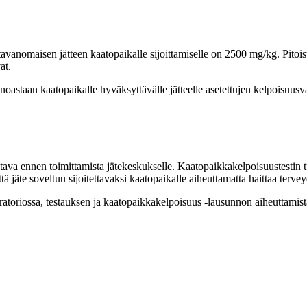
 tavanomaisen jätteen kaatopaikalle sijoittamiselle on 2500 mg/kg. Pitoi
at.
ainoastaan kaatopaikalle hyväksyttävälle jätteelle asetettujen kelpoisuusv
tava ennen toimittamista jätekeskukselle. Kaatopaikkakelpoisuustestin t
jäte soveltuu sijoitettavaksi kaatopaikalle aiheuttamatta haittaa terveyd
boratoriossa, testauksen ja kaatopaikkakelpoisuus -lausunnon aiheuttamist