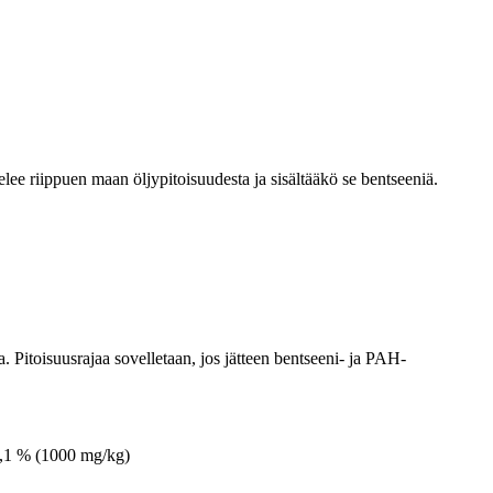
lee riippuen maan öljypitoisuudesta ja sisältääkö se bentseeniä.
. Pitoisuusrajaa sovelletaan, jos jätteen bentseeni- ja PAH-
 0,1 % (1000 mg/kg)