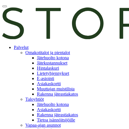
Skip
Avaa
to
päävalikko
content
E-
Palvelut
asiointi
Omakotitalot ja pientalot
Jätehuolto kotona
Jätekustannukset
Hintalaskuri
Lietetyhjennykset
E-asiointi
Asiakaskortti
Muuttajan muistilista
Rakenna jäteastiakatos
Taloyhtiöt
Jätehuolto kotona
Asiakaskortti
Rakenna jäteastiakatos
Tietoa isännöitsijöille
Vapaa-ajan asunnot