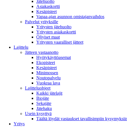
Jätehuolto
Asiakaskortti
Kesäpisteet
Vapaa-ajan asunnon omistajanvaihdos
Palvelut yrityksille
Yritysten jätehuolto
Yritysten asiakaskortti
Öljyiset maat
Yritysten vaaralliset jätteet
Lajittelu
Jätteen vastaanotto
Hyötykäyttöasemat
Ekopisteet
Kesäpisteet
Minimossen
Noutopalvelu
Vuokraa lava
Lajitteluohjeet
Kaikki jätelajit
Biojäte
Sekajäte
Jätehaku
Usein kysyttyä
Täältä löydät vastaukset tavallisimpiin kysymyksii
Yritys