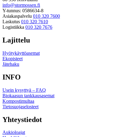
info@stormossen.fi
Y-tunnus: 0586634-8
Asiakaspalvelu
010 320 7600
Laskutus
010 320 7610
Logistiikka
010 320 7676
Lajittelu
Hyötykäyttöasemat
Ekopisteet
Jätehaku
INFO
Usein kysyttyä – FAQ
Biokaasun tankkausasemat
Kompostimultaa
Tietosuojaselosteet
Yhteystiedot
Aukioloajat