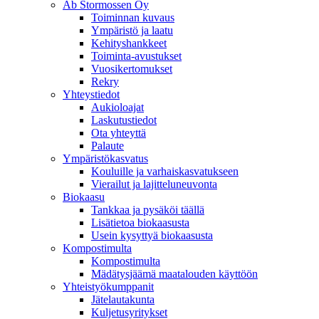
Ab Stormossen Oy
Toiminnan kuvaus
Ympäristö ja laatu
Kehityshankkeet
Toiminta-avustukset
Vuosikertomukset
Rekry
Yhteystiedot
Aukioloajat
Laskutustiedot
Ota yhteyttä
Palaute
Ympäristökasvatus
Kouluille ja varhaiskasvatukseen
Vierailut ja lajitteluneuvonta
Biokaasu
Tankkaa ja pysäköi täällä
Lisätietoa biokaasusta
Usein kysyttyä biokaasusta
Kompostimulta
Kompostimulta
Mädätysjäämä maatalouden käyttöön
Yhteistyökumppanit
Jätelautakunta
Kuljetusyritykset