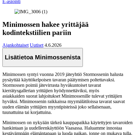
E-asiointi
Minimossen hakee yrittäjää
kodintekstiilien pariin
Ajankohtaiset
Uutiset
4.6.2026
Lisätietoa Minimossenista
Minimossen syntyi vuonna 2019 jäteyhtiö Stormossenin halusta
pysäyttää käyttökelpoisen tavaran päätymi
sen poltettavaksi.
Stormossen poimii jätevirrasta hyväkuntoiset tavarat
kierrätysgallerian yrittäjien hyödynnettäviksi, myös
asiakkaiden suorat lahjoitukset Minimossenille tulevat yrittäjien
hyväksi. Minimossenin raikkaissa myymälätiloissa tavarat saavat
uuden elämän yrittäjien myyntipisteissä joko sellaisenaan,
tuunattuina tai korjattuina.
Minimossen on nykyään tärkeä kauppapaikka käytettyjen tavaroiden
hankintaan ja uudelleenkäyttöön Vaasassa. Haluamme innostaa
kestävämpään elämäntapaan ja luoda paikan, jonne on mukava tulla.