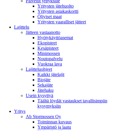
Palvelut yrityksille
Yritysten jätehuolto
Yritysten asiakaskortti
Öljyiset maat
Yritysten vaaralliset jätteet
Lajittelu
Jätteen vastaanotto
Hyötykäyttöasemat
Ekopisteet
Kesäpisteet
Minimossen
Noutopalvelu
Vuokraa lava
Lajitteluohjeet
Kaikki jätelajit
Biojäte
Sekajäte
Jätehaku
Usein kysyttyä
Täältä löydät vastaukset tavallisimpiin
kysymyksiin
Yritys
Ab Stormossen Oy
Toiminnan kuvaus
Ympäristö ja laatu