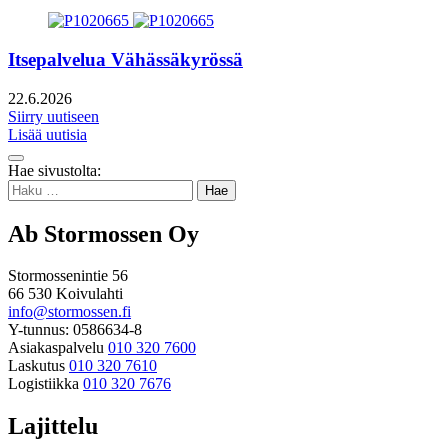
Itsepalvelua Vähässäkyrössä
22.6.2026
Siirry uutiseen
Lisää uutisia
Takaisin
Hae sivustolta:
ylös
Haku:
Ab Stormossen Oy
Stormossenintie 56
66 530 Koivulahti
info@stormossen.fi
Y-tunnus: 0586634-8
Asiakaspalvelu
010 320 7600
Laskutus
010 320 7610
Logistiikka
010 320 7676
Lajittelu