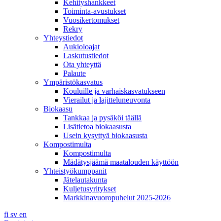
Kehityshankkeet
Toiminta-avustukset
Vuosikertomukset
Rekry
Yhteystiedot
Aukioloajat
Laskutustiedot
Ota yhteyttä
Palaute
Ympäristökasvatus
Kouluille ja varhaiskasvatukseen
Vierailut ja lajitteluneuvonta
Biokaasu
Tankkaa ja pysäköi täällä
Lisätietoa biokaasusta
Usein kysyttyä biokaasusta
Kompostimulta
Kompostimulta
Mädätysjäämä maatalouden käyttöön
Yhteistyökumppanit
Jätelautakunta
Kuljetusyritykset
Markkinavuoropuhelut 2025-2026
fi
sv
en