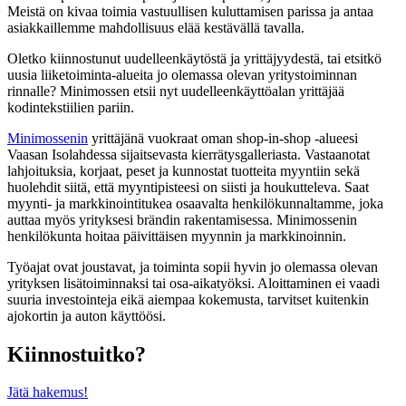
Meistä on kivaa toimia vastuullisen kuluttamisen parissa ja antaa
asiakkaillemme mahdollisuus elää kestävällä tavalla.
Oletko kiinnostunut uudelleenkäytöstä ja yrittäjyydestä, tai etsitkö
uusia liiketoiminta-alueita jo olemassa olevan yritystoiminnan
rinnalle? Minimossen etsii nyt uudelleenkäyttöalan yrittäjää
kodintekstiilien pariin.
Minimossenin
yrittäjänä vuokraat oman shop-in-shop -alueesi
Vaasan Isolahdessa sijaitsevasta kierrätysgalleriasta. Vastaanotat
lahjoituksia, korjaat, peset ja kunnostat tuotteita myyntiin sekä
huolehdit siitä, että myyntipisteesi on siisti ja houkutteleva. Saat
myynti- ja markkinointitukea osaavalta henkilökunnaltamme, joka
auttaa myös yrityksesi brändin rakentamisessa. Minimossenin
henkilökunta hoitaa päivittäisen myynnin ja markkinoinnin.
Työajat ovat joustavat, ja toiminta sopii hyvin jo olemassa olevan
yrityksen lisätoiminnaksi tai osa-aikatyöksi. Aloittaminen ei vaadi
suuria investointeja eikä aiempaa kokemusta, tarvitset kuitenkin
ajokortin ja auton käyttöösi.
Kiinnostuitko?
Jätä hakemus!