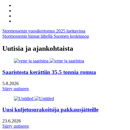
Share
to:
Share
facebook
to:
Share
linkedin
to:
Share
twitter
to:
Artikkelien
Stormossenin vuosikertomus 2025 luettavissa
email
Stormossenin hinnat lähellä Suomen keskitasoa
selaus
Uutisia ja ajankohtaista
Saaristosta kerättiin 35,5 tonnia romua
5.8.2026
Siirry uutiseen
Uusi kuljetusurakoitsija pakkausjätteille
23.6.2026
Siirry uutiseen