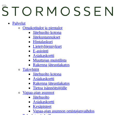
Skip
Avaa
to
päävalikko
content
E-
Palvelut
asiointi
Omakotitalot ja pientalot
Jätehuolto kotona
Jätekustannukset
Hintalaskuri
Lietetyhjennykset
E-asiointi
Asiakaskortti
Muuttajan muistilista
Rakenna jäteastiakatos
Taloyhtiöt
Jätehuolto kotona
Asiakaskortti
Rakenna jäteastiakatos
Tietoa isännöitsijöille
Vapaa-ajan asunnot
Jätehuolto
Asiakaskortti
Kesäpisteet
Vapaa-ajan asunnon omistajanvaihdos