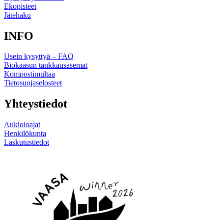
Ekopisteet
Jätehaku
INFO
Usein kysyttyä – FAQ
Biokaasun tankkausasemat
Kompostimultaa
Tietosuojaselosteet
Yhteystiedot
Aukioloajat
Henkilökunta
Laskutustiedot
Linkki
Linkki
sosiaaliseen
sosiaaliseen
mediaan
mediaan