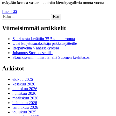
nykyään komea vastaremontoitu kierrätysgalleria monta vuotta…
Lue lisää
Haku:
Viimeisimmät artikkelit
Saaristosta kerättiin 35,5 tonnia romua
Uusi kuljetusurakoitsija pakkausjätteille
Itsepalvelua Vähässäkyrössä
Juhannus Stormossenilla
Stormossenin hinnat lähellä Suomen keskitasoa
Arkistot
elokuu 2026
kesäkuu 2026
toukokuu 2026
huhtikuu 2026
maaliskuu 2026
helmikuu 2026
tammikuu 2026
joulukuu 2025