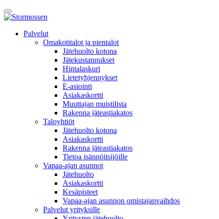
Skip
Avaa
to
päävalikko
content
E-
Palvelut
asiointi
Omakotitalot ja pientalot
Jätehuolto kotona
Jätekustannukset
Hintalaskuri
Lietetyhjennykset
E-asiointi
Asiakaskortti
Muuttajan muistilista
Rakenna jäteastiakatos
Taloyhtiöt
Jätehuolto kotona
Asiakaskortti
Rakenna jäteastiakatos
Tietoa isännöitsijöille
Vapaa-ajan asunnot
Jätehuolto
Asiakaskortti
Kesäpisteet
Vapaa-ajan asunnon omistajanvaihdos
Palvelut yrityksille
Yritysten jätehuolto