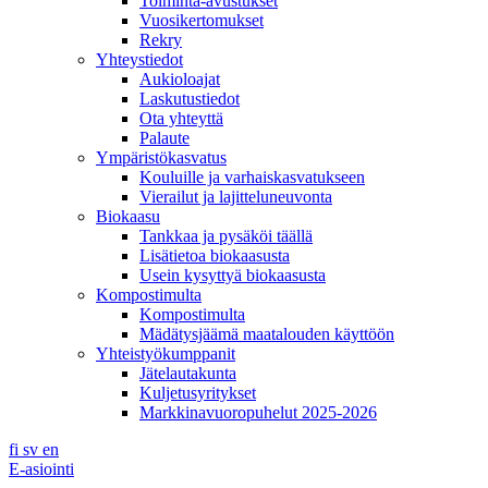
Toiminta-avustukset
Vuosikertomukset
Rekry
Yhteystiedot
Aukioloajat
Laskutustiedot
Ota yhteyttä
Palaute
Ympäristökasvatus
Kouluille ja varhaiskasvatukseen
Vierailut ja lajitteluneuvonta
Biokaasu
Tankkaa ja pysäköi täällä
Lisätietoa biokaasusta
Usein kysyttyä biokaasusta
Kompostimulta
Kompostimulta
Mädätysjäämä maatalouden käyttöön
Yhteistyökumppanit
Jätelautakunta
Kuljetusyritykset
Markkinavuoropuhelut 2025-2026
fi
sv
en
E-asiointi