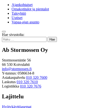
Ajankohtaiset
Omakotitalot ja pientalot
Taloyhtiö
Uutiset
Vapaa-ajan asunto
Takaisin
Hae sivustolta:
ylös
Haku:
Ab Stormossen Oy
Stormossenintie 56
66 530 Koivulahti
info@stormossen.fi
Y-tunnus: 0586634-8
Asiakaspalvelu
010 320 7600
Laskutus
010 320 7610
Logistiikka
010 320 7676
Lajittelu
Hyötykäyttöasemat