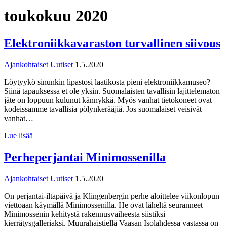
toukokuu 2020
Elektroniikkavaraston turvallinen siivous
Ajankohtaiset
Uutiset
1.5.2020
Löytyykö sinunkin lipastosi laatikosta pieni elektroniikkamuseo?
Siinä tapauksessa et ole yksin. Suomalaisten tavallisin lajittelematon
jäte on loppuun kulunut kännykkä. Myös vanhat tietokoneet ovat
kodeissamme tavallisia pölynkerääjiä. Jos suomalaiset veisivät
vanhat…
Lue lisää
Perheperjantai Minimossenilla
Ajankohtaiset
Uutiset
1.5.2020
On perjantai-iltapäivä ja Klingenbergin perhe aloittelee viikonlopun
viettoaan käymällä Minimossenilla. He ovat läheltä seuranneet
Minimossenin kehitystä rakennusvaiheesta siistiksi
kierrätysgalleriaksi. Muurahaistiellä Vaasan Isolahdessa vastassa on