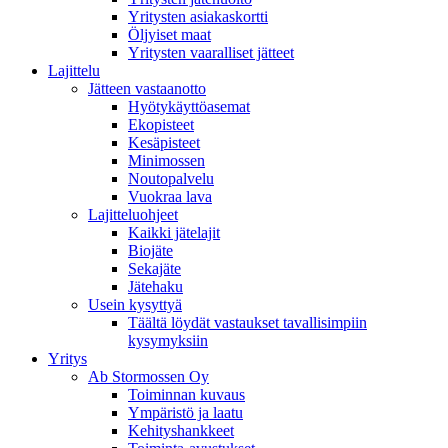
Yritysten asiakaskortti
Öljyiset maat
Yritysten vaaralliset jätteet
Lajittelu
Jätteen vastaanotto
Hyötykäyttöasemat
Ekopisteet
Kesäpisteet
Minimossen
Noutopalvelu
Vuokraa lava
Lajitteluohjeet
Kaikki jätelajit
Biojäte
Sekajäte
Jätehaku
Usein kysyttyä
Täältä löydät vastaukset tavallisimpiin
kysymyksiin
Yritys
Ab Stormossen Oy
Toiminnan kuvaus
Ympäristö ja laatu
Kehityshankkeet