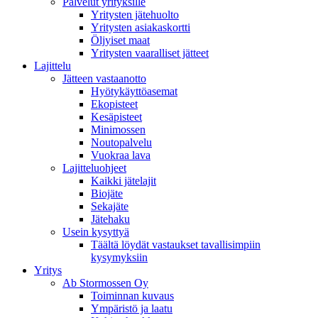
Palvelut yrityksille
Yritysten jätehuolto
Yritysten asiakaskortti
Öljyiset maat
Yritysten vaaralliset jätteet
Lajittelu
Jätteen vastaanotto
Hyötykäyttöasemat
Ekopisteet
Kesäpisteet
Minimossen
Noutopalvelu
Vuokraa lava
Lajitteluohjeet
Kaikki jätelajit
Biojäte
Sekajäte
Jätehaku
Usein kysyttyä
Täältä löydät vastaukset tavallisimpiin
kysymyksiin
Yritys
Ab Stormossen Oy
Toiminnan kuvaus
Ympäristö ja laatu