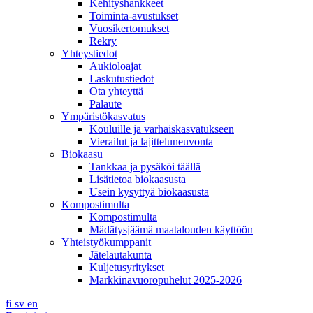
Kehityshankkeet
Toiminta-avustukset
Vuosikertomukset
Rekry
Yhteystiedot
Aukioloajat
Laskutustiedot
Ota yhteyttä
Palaute
Ympäristökasvatus
Kouluille ja varhaiskasvatukseen
Vierailut ja lajitteluneuvonta
Biokaasu
Tankkaa ja pysäköi täällä
Lisätietoa biokaasusta
Usein kysyttyä biokaasusta
Kompostimulta
Kompostimulta
Mädätysjäämä maatalouden käyttöön
Yhteistyökumppanit
Jätelautakunta
Kuljetusyritykset
Markkinavuoropuhelut 2025-2026
fi
sv
en