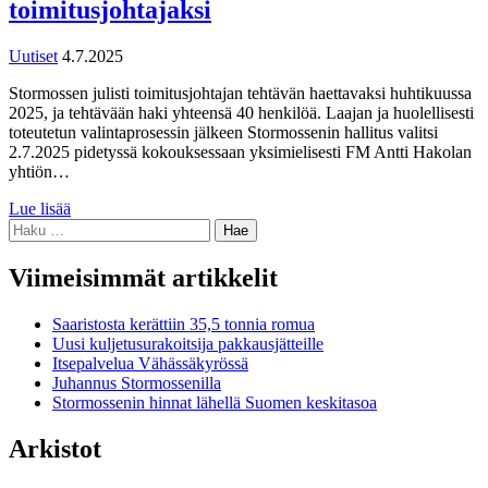
toimitusjohtajaksi
Uutiset
4.7.2025
Stormossen julisti toimitusjohtajan tehtävän haettavaksi huhtikuussa
2025, ja tehtävään haki yhteensä 40 henkilöä. Laajan ja huolellisesti
toteutetun valintaprosessin jälkeen Stormossenin hallitus valitsi
2.7.2025 pidetyssä kokouksessaan yksimielisesti FM Antti Hakolan
yhtiön…
Lue lisää
Haku:
Viimeisimmät artikkelit
Saaristosta kerättiin 35,5 tonnia romua
Uusi kuljetusurakoitsija pakkausjätteille
Itsepalvelua Vähässäkyrössä
Juhannus Stormossenilla
Stormossenin hinnat lähellä Suomen keskitasoa
Arkistot