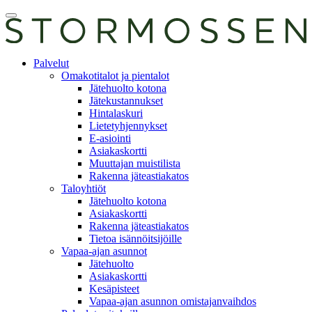
Skip
Avaa
to
päävalikko
content
E-
Palvelut
asiointi
Omakotitalot ja pientalot
Jätehuolto kotona
Jätekustannukset
Hintalaskuri
Lietetyhjennykset
E-asiointi
Asiakaskortti
Muuttajan muistilista
Rakenna jäteastiakatos
Taloyhtiöt
Jätehuolto kotona
Asiakaskortti
Rakenna jäteastiakatos
Tietoa isännöitsijöille
Vapaa-ajan asunnot
Jätehuolto
Asiakaskortti
Kesäpisteet
Vapaa-ajan asunnon omistajanvaihdos