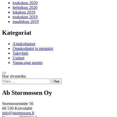
toukokuu 2020
helmikuu 2020
lokakuu 2019
toukokuu 2019
maaliskuu 2019
Kategoriat
Ajankohtaiset
Omakotitalot ja pientalot
Taloyhtiö
Uutiset
Vapaa-ajan asunto
Takaisin
Hae sivustolta:
ylös
Haku:
Ab Stormossen Oy
Stormossenintie 56
66 530 Koivulahti
info@stormossen.fi