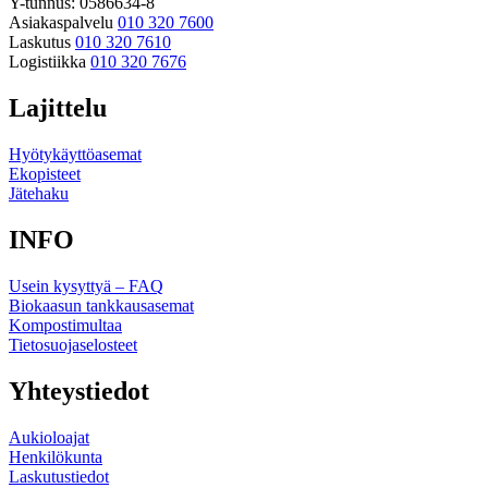
Y-tunnus: 0586634-8
Asiakaspalvelu
010 320 7600
Laskutus
010 320 7610
Logistiikka
010 320 7676
Lajittelu
Hyötykäyttöasemat
Ekopisteet
Jätehaku
INFO
Usein kysyttyä – FAQ
Biokaasun tankkausasemat
Kompostimultaa
Tietosuojaselosteet
Yhteystiedot
Aukioloajat
Henkilökunta
Laskutustiedot