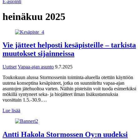
E-asiointi
heinäkuu 2025
Vie jätteet helposti kesäpisteille – tarkista
muutokset sijainneissa
Uutiset
Vapaa-ajan asunto
9.7.2025
Toukokuun alussa Stormossenin toiminta-alueella otettiin käyttöön
uutena konseptina kesäpisteet, jotka on suunniteltu vapaa-ajan
asuntojen jätehuoltoa varten. Näihin pisteisiin voit tuoda esimerkiksi
mökillä syntyneet seka- ja biojätteet ilman lisäkustannuksia
vuosittain 1.5.-30.9.…
Lue lisää
Antti Hakola Stormossen Oy:n uudeksi