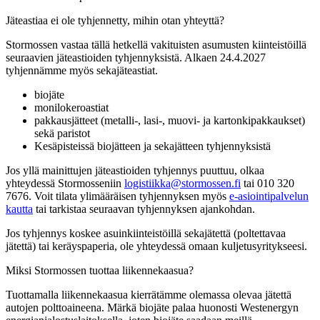
Jäteastiaa ei ole tyhjennetty, mihin otan yhteyttä?
Stormossen vastaa tällä hetkellä vakituisten asumusten kiinteistöillä
seuraavien jäteastioiden tyhjennyksistä. Alkaen 24.4.2027
tyhjennämme myös sekajäteastiat.
biojäte
monilokeroastiat
pakkausjätteet (metalli-, lasi-, muovi- ja kartonkipakkaukset)
sekä paristot
Kesäpisteissä biojätteen ja sekajätteen tyhjennyksistä
Jos yllä mainittujen jäteastioiden tyhjennys puuttuu, olkaa
yhteydessä Stormosseniin
logistiikka@stormossen.fi
tai 010 320
7676. Voit tilata ylimääräisen tyhjennyksen myös
e-asiointipalvelun
kautta
tai tarkistaa seuraavan tyhjennyksen ajankohdan.
Jos tyhjennys koskee asuinkiinteistöillä sekajätettä (poltettavaa
jätettä) tai keräyspaperia, ole yhteydessä omaan kuljetusyritykseesi.
Miksi Stormossen tuottaa liikennekaasua?
Tuottamalla liikennekaasua kierrätämme olemassa olevaa jätettä
autojen polttoaineena. Märkä biojäte palaa huonosti Westenergyn