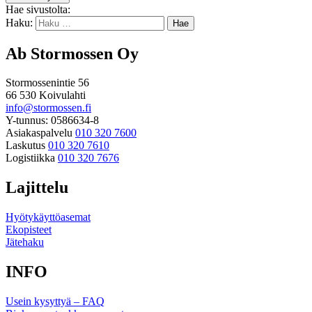
Hae sivustolta:
Haku:
Ab Stormossen Oy
Stormossenintie 56
66 530 Koivulahti
info@stormossen.fi
Y-tunnus: 0586634-8
Asiakaspalvelu
010 320 7600
Laskutus
010 320 7610
Logistiikka
010 320 7676
Lajittelu
Hyötykäyttöasemat
Ekopisteet
Jätehaku
INFO
Usein kysyttyä – FAQ