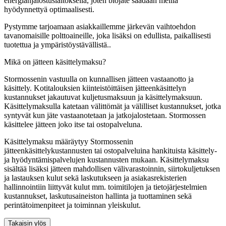
energianjalostuslaitoksella, joten biojäte saadaan meillä
hyödynnettyä optimaalisesti.
Pystymme tarjoamaan asiakkaillemme järkevän vaihtoehdon
tavanomaisille polttoaineille, joka lisäksi on edullista, paikallisesti
tuotettua ja ympäristöystävällistä..
Mikä on jätteen käsittelymaksu?
Stormossenin vastuulla on kunnallisen jätteen vastaanotto ja
käsittely. Kotitalouksien kiinteistöittäisen jätteenkäsittelyn
kustannukset jakautuvat kuljetusmaksuun ja käsittelymaksuun.
Käsittelymaksulla katetaan välittömät ja välilliset kustannukset, jotka
syntyvät kun jäte vastaanotetaan ja jatkojalostetaan. Stormossen
käsittelee jätteen joko itse tai ostopalveluna.
Käsittelymaksu määräytyy Stormossenin
jätteenkäsittelykustannusten tai ostopalveluina hankituista käsittely-
ja hyödyntämispalvelujen kustannusten mukaan. Käsittelymaksu
sisältää lisäksi jätteen mahdollisen välivarastoinnin, siirtokuljetuksen
ja lastauksen kulut sekä laskutukseen ja asiakasrekisterien
hallinnointiin liittyvät kulut mm. toimitilojen ja tietojärjestelmien
kustannukset, laskutusaineiston hallinta ja tuottaminen sekä
perintätoimenpiteet ja toiminnan yleiskulut.
Takaisin ylös