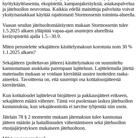
hyötykäyttöasemia, ekopisteitä, kampanjakeräyksiä, asiakaspalvelua
ja jätehuollon neuvontaa. Kaikkia edellä mainittuja palveluita voivat
yksityisasiakkaat käyttää rajattomasti Stormossenin toiminta-alueella.
Vaasan seudun jätehuoltomääräysten mukaan Stormossenin tulee
1.5.2025 alkaen ylläpitää vapaa-ajan asuntojen alueellisia
keräyspisteitä ajalla 1.5.–30.9.
Miten perustelette sekajätteen käsittelymaksun korotusta noin 30 %
1.1.2025 alkaen?
Sekajätteen (poltettavan jätteen) käsittelymaksu on suunniteltu
kannustamaan asukkaita parempaan lajitteluun. Lajittelemalla jätettä
materiaalin mukaan se voidaan kierrättää uusien tuotteiden raaka-
aineeksi. Tavoitteena on, että suurempi osa kotitalousjätteestä
kierrätetään.
Kun kotitaloudet lajittelevat biojätteen ja pakkausjätteet erikseen,
sekajätteen määrä vähenee. Tämä voi puolestaan laskea jätehuollon
kustannuksia, kun sekajäteastioita ei tarvitse tyhjentää niin usein.
Jätelain 78 § 2 momentin mukaan jätemaksun tulee kannustaa
jätteen määrän ja haitallisuuden vähentämiseen sekä jätehuollon
etusijajärjestyksen mukaiseen jätehuoltoon.