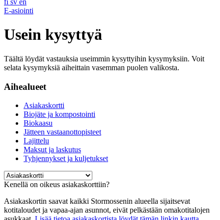
fi
sv
en
E-asiointi
Usein kysyttyä
Täältä löydät vastauksia useimmin kysyttyihin kysymyksiin. Voit
selata kysymyksiä aiheittain vasemman puolen valikosta.
Aihealueet
Asiakaskortti
Biojäte ja kompostointi
Biokaasu
Jätteen vastaanottopisteet
Lajittelu
Maksut ja laskutus
Tyhjennykset ja kuljetukset
Kenellä on oikeus asiakaskorttiin?
Asiakaskortin saavat kaikki Stormossenin alueella sijaitsevat
kotitaloudet ja vapaa-ajan asunnot, eivät pelkästään omakotitalojen
asukkaat.
Lisää tietoa asiakaskortista löydät tämän linkin kautta.