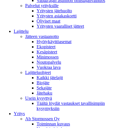
Vapaa-ajan asunnon omistajanvaihdos
Palvelut yrityksille
Yritysten jätehuolto
Yritysten asiakaskortti
Öljyiset maat
Yritysten vaaralliset jätteet
Lajittelu
Jätteen vastaanotto
Hyötykäyttöasemat
Ekopisteet
Kesäpisteet
Minimossen
Noutopalvelu
Vuokraa lava
Lajitteluohjeet
Kaikki jätelajit
Biojäte
Sekajäte
Jätehaku
Usein kysyttyä
Täältä löydät vastaukset tavallisimpiin
kysymyksiin
Yritys
Ab Stormossen Oy
Toiminnan kuvaus