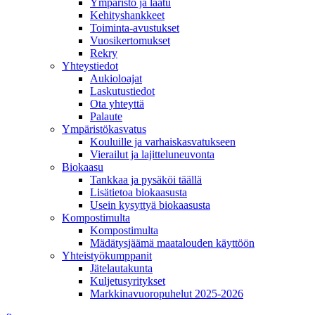
Ympäristö ja laatu
Kehityshankkeet
Toiminta-avustukset
Vuosikertomukset
Rekry
Yhteystiedot
Aukioloajat
Laskutustiedot
Ota yhteyttä
Palaute
Ympäristökasvatus
Kouluille ja varhaiskasvatukseen
Vierailut ja lajitteluneuvonta
Biokaasu
Tankkaa ja pysäköi täällä
Lisätietoa biokaasusta
Usein kysyttyä biokaasusta
Kompostimulta
Kompostimulta
Mädätysjäämä maatalouden käyttöön
Yhteistyökumppanit
Jätelautakunta
Kuljetusyritykset
Markkinavuoropuhelut 2025-2026