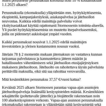
Miten perustelette perusmaksun korotusta noin 10 % kotitalouksille
1.1.2025 alkaen?
Perusmaksulla (ekomaksulla) ylläpidetään mm. hyötykäyttöasemia,
ekopisteitä, kampanjakeräyksiä, asiakaspalvelua ja jätehuollon
neuvontaa. Kaikkia edellä mainittuja palveluita voivat
yksityisasiakkaat käyttää rajattomasti Stormossenin toiminta-alueella.
Yli puolet hyötykäyttöasemista on muutettu itsepalveluasemiksi,
joilla on pidennetyt aukioloajat ympäri vuoden.
Kaikki perusmaksut nousivat 1.1.2025 edellä mainittujen
investointien ja yleisen kustannusten nousun vuoksi.
Jätelain 78 § 2 momentin mukaan jätemaksun on vastattava kunnan
tarjoamaa palvelutasoa ja kannustettava jätteen määrän ja
haitallisuuden vähentämiseen sekä jätehuollon etusijajärjestyksen
mukaiseen jätehuoltoon. Jätehuolto on rahoitettava täysin palveluista
perittävillä maksuilla, eikä sitä saa rahoittaa verovaroilla.
Mitä kesämökkien perusmaksu 37,57 €/vuosi kattaa?
Keväästä 2025 alkaen Stormossen parantaa vapaa-ajan asuntojen
jätehuoltopalveluja lisäämällä keräyspisteiden määrää. Kesämökkien
sekajätteille (poltettavalle jätteelle) ja biojätteelle rakennetaan noin
100 aluekeräyspisteen verkosto. Vapaa-ajan asunnon perusmaksulla
(ekomaksulla) rakennetaan ja ylläpidetään näitä keräyspisteitä sekä