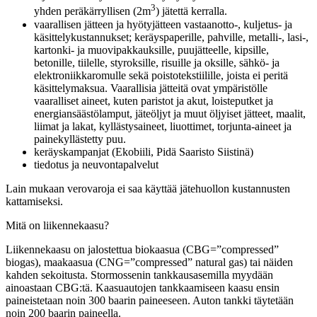
3
yhden peräkärryllisen (2m
) jätettä kerralla.
vaarallisen jätteen ja hyötyjätteen vastaanotto-, kuljetus- ja
käsittelykustannukset; keräyspaperille, pahville, metalli-, lasi-,
kartonki- ja muovipakkauksille, puujätteelle, kipsille,
betonille, tiilelle, styroksille, risuille ja oksille, sähkö- ja
elektroniikkaromulle sekä poistotekstiilille, joista ei peritä
käsittelymaksua. Vaarallisia jätteitä ovat ympäristölle
vaaralliset aineet, kuten paristot ja akut, loisteputket ja
energiansäästölamput, jäteöljyt ja muut öljyiset jätteet, maalit,
liimat ja lakat, kyllästysaineet, liuottimet, torjunta-aineet ja
painekyllästetty puu.
keräyskampanjat (Ekobiili, Pidä Saaristo Siistinä)
tiedotus ja neuvontapalvelut
Lain mukaan verovaroja ei saa käyttää jätehuollon kustannusten
kattamiseksi.
Mitä on liikennekaasu?
Liikennekaasu on jalostettua biokaasua (CBG=”compressed”
biogas), maakaasua (CNG=”compressed” natural gas) tai näiden
kahden sekoitusta. Stormossenin tankkausasemilla myydään
ainoastaan CBG:tä. Kaasuautojen tankkaamiseen kaasu ensin
paineistetaan noin 300 baarin paineeseen. Auton tankki täytetään
noin 200 baarin paineella.