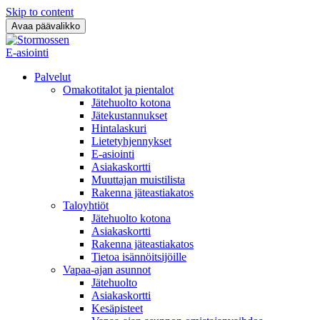
Skip to content
Avaa päävalikko
E-asiointi
Palvelut
Omakotitalot ja pientalot
Jätehuolto kotona
Jätekustannukset
Hintalaskuri
Lietetyhjennykset
E-asiointi
Asiakaskortti
Muuttajan muistilista
Rakenna jäteastiakatos
Taloyhtiöt
Jätehuolto kotona
Asiakaskortti
Rakenna jäteastiakatos
Tietoa isännöitsijöille
Vapaa-ajan asunnot
Jätehuolto
Asiakaskortti
Kesäpisteet