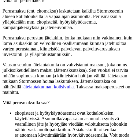
Mikä on perusmaksu?
Perusmaksu (ent. ekomaksu) laskutetaan kaikilta Stormossenin
alueen kotitalouksilta ja vapaa-ajan asunnoilta. Perusmaksulla
ylläpidetään mm. ekopisteitä, hyötykäyttöasemia,
kampanjakeräyksiä ja jäteneuvontaa.
Perusmaksu perustuu jätelakiin, jonka mukaan niin vakinainen kuin
loma-asukaskin on velvollinen osallistumaan kunnan jätehuoltoa
varten perustaman, kiinteistöä palvelevan palveluvarustuksen
investointi- ja ylläpitokustannuksiin.
Vaasan seudun jätelautakunta on vahvistanut maksun, joka on ns.
julkisoikeudellinen maksu (Jätemaksutaksa). Sen vuoksi ei tarvita
mitään sopimusta kunnan ja kiinteistön haltijan välillä. Jätetaksan
mukaan Stormossen hoitaa laskutuksen. Jätemaksutaksa on
nähtävillä
jätelautakunnan kotisivulla
. Taksassa maksuperusteet on
mainittu.
Mitä perusmaksulla saa?
ekopisteet ja hyötykäyttöasemat ovat kotitalouksien
käytettävissä. Asunnolla/vapaa-ajan asunnolla syntyvä
vaarallinen jäte ja hyötyjäte viedään veloituksetta johonkin
näihin vastaanottopaikkoihin. Asiakaskortti oikeuttaa
rajattomaan käyntimäärään hyötykäyttöasemalla. Voit tuoda