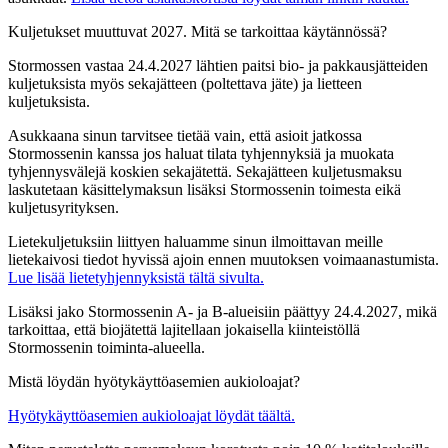
Kuljetukset muuttuvat 2027. Mitä se tarkoittaa käytännössä?
Stormossen vastaa 24.4.2027 lähtien paitsi bio- ja pakkausjätteiden
kuljetuksista myös sekajätteen (poltettava jäte) ja lietteen
kuljetuksista.
Asukkaana sinun tarvitsee tietää vain, että asioit jatkossa
Stormossenin kanssa jos haluat tilata tyhjennyksiä ja muokata
tyhjennysvälejä koskien sekajätettä. Sekajätteen kuljetusmaksu
laskutetaan käsittelymaksun lisäksi Stormossenin toimesta eikä
kuljetusyrityksen.
Lietekuljetuksiin liittyen haluamme sinun ilmoittavan meille
lietekaivosi tiedot hyvissä ajoin ennen muutoksen voimaanastumista.
Lue lisää lietetyhjennyksistä tältä sivulta.
Lisäksi jako Stormossenin A- ja B-alueisiin päättyy 24.4.2027, mikä
tarkoittaa, että biojätettä lajitellaan jokaisella kiinteistöllä
Stormossenin toiminta-alueella.
Mistä löydän hyötykäyttöasemien aukioloajat?
Hyötykäyttöasemien aukioloajat löydät täältä.