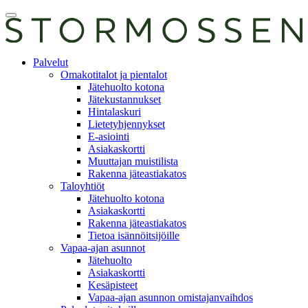
Skip
Avaa
to
päävalikko
content
E-
Palvelut
asiointi
Omakotitalot ja pientalot
Jätehuolto kotona
Jätekustannukset
Hintalaskuri
Lietetyhjennykset
E-asiointi
Asiakaskortti
Muuttajan muistilista
Rakenna jäteastiakatos
Taloyhtiöt
Jätehuolto kotona
Asiakaskortti
Rakenna jäteastiakatos
Tietoa isännöitsijöille
Vapaa-ajan asunnot
Jätehuolto
Asiakaskortti
Kesäpisteet
Vapaa-ajan asunnon omistajanvaihdos