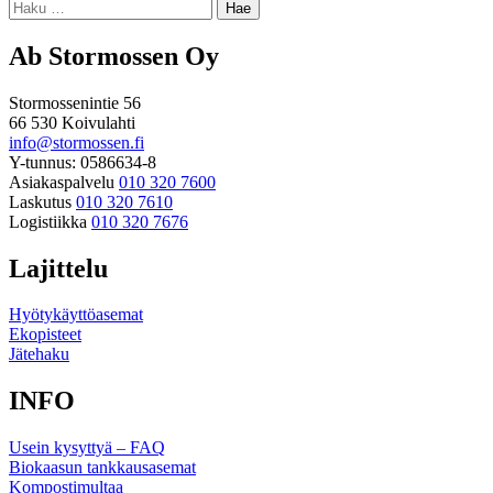
Haku:
Ab Stormossen Oy
Stormossenintie 56
66 530 Koivulahti
info@stormossen.fi
Y-tunnus: 0586634-8
Asiakaspalvelu
010 320 7600
Laskutus
010 320 7610
Logistiikka
010 320 7676
Lajittelu
Hyötykäyttöasemat
Ekopisteet
Jätehaku
INFO
Usein kysyttyä – FAQ
Biokaasun tankkausasemat
Kompostimultaa