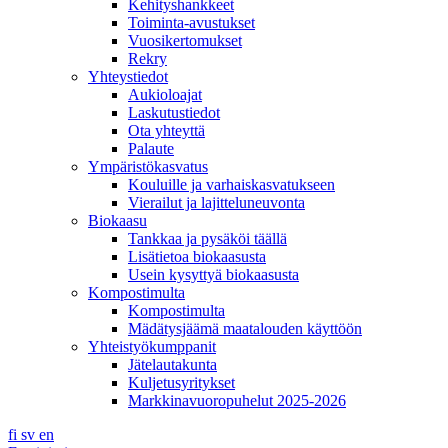
Kehityshankkeet
Toiminta-avustukset
Vuosikertomukset
Rekry
Yhteystiedot
Aukioloajat
Laskutustiedot
Ota yhteyttä
Palaute
Ympäristökasvatus
Kouluille ja varhaiskasvatukseen
Vierailut ja lajitteluneuvonta
Biokaasu
Tankkaa ja pysäköi täällä
Lisätietoa biokaasusta
Usein kysyttyä biokaasusta
Kompostimulta
Kompostimulta
Mädätysjäämä maatalouden käyttöön
Yhteistyökumppanit
Jätelautakunta
Kuljetusyritykset
Markkinavuoropuhelut 2025-2026
fi
sv
en