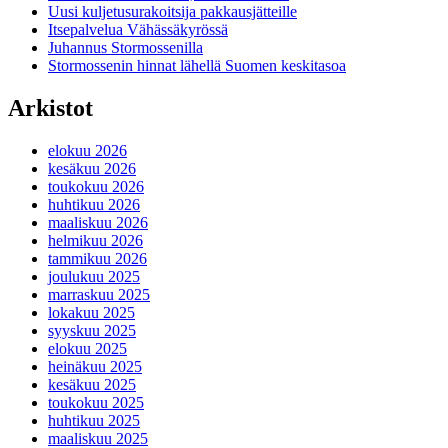
Uusi kuljetusurakoitsija pakkausjätteille
Itsepalvelua Vähässäkyrössä
Juhannus Stormossenilla
Stormossenin hinnat lähellä Suomen keskitasoa
Arkistot
elokuu 2026
kesäkuu 2026
toukokuu 2026
huhtikuu 2026
maaliskuu 2026
helmikuu 2026
tammikuu 2026
joulukuu 2025
marraskuu 2025
lokakuu 2025
syyskuu 2025
elokuu 2025
heinäkuu 2025
kesäkuu 2025
toukokuu 2025
huhtikuu 2025
maaliskuu 2025