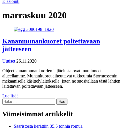
E-asiointi
marraskuu 2020
Kananmunankuoret poltettavaan
jätteeseen
Uutiset
26.11.2020
Ohjeet kananmunankuorien lajittelusta ovat muuttuneet
alueellamme. Munankuoret aiheuttavat tukkeumia Stormossenin
mekaanisella käsittelylaitoksella, joten ne suositellaan tästä lähtien
laitettavan poltettavaan jätteeseen.
Lue lisää
Haku:
Viimeisimmät artikkelit
Saaristosta kerättiin 35,5 tonnia romua