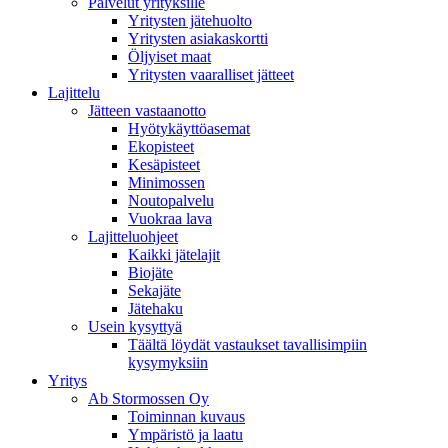
Palvelut yrityksille
Yritysten jätehuolto
Yritysten asiakaskortti
Öljyiset maat
Yritysten vaaralliset jätteet
Lajittelu
Jätteen vastaanotto
Hyötykäyttöasemat
Ekopisteet
Kesäpisteet
Minimossen
Noutopalvelu
Vuokraa lava
Lajitteluohjeet
Kaikki jätelajit
Biojäte
Sekajäte
Jätehaku
Usein kysyttyä
Täältä löydät vastaukset tavallisimpiin
kysymyksiin
Yritys
Ab Stormossen Oy
Toiminnan kuvaus
Ympäristö ja laatu