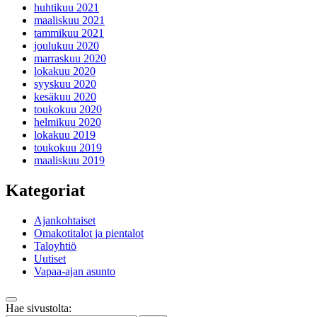
huhtikuu 2021
maaliskuu 2021
tammikuu 2021
joulukuu 2020
marraskuu 2020
lokakuu 2020
syyskuu 2020
kesäkuu 2020
toukokuu 2020
helmikuu 2020
lokakuu 2019
toukokuu 2019
maaliskuu 2019
Kategoriat
Ajankohtaiset
Omakotitalot ja pientalot
Taloyhtiö
Uutiset
Vapaa-ajan asunto
Takaisin
Hae sivustolta:
ylös