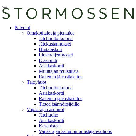
Skip
Avaa
to
päävalikko
content
E-
Palvelut
asiointi
Omakotitalot ja pientalot
Jätehuolto kotona
Jätekustannukset
Hintalaskuri
Lietetyhjennykset
E-asiointi
Asiakaskortti
Muuttajan muistilista
Rakenna jäteastiakatos
Taloyhtiöt
Jätehuolto kotona
Asiakaskortti
Rakenna jäteastiakatos
Tietoa isännöitsijöille
Vapaa-ajan asunnot
Jätehuolto
Asiakaskortti
Kesäpisteet
Vapaa-ajan asunnon omistajanvaihdos