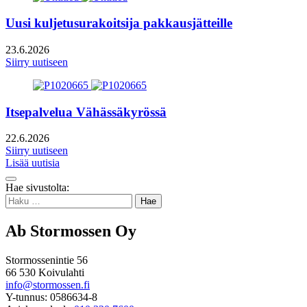
Uusi kuljetusurakoitsija pakkausjätteille
23.6.2026
Siirry uutiseen
Itsepalvelua Vähässäkyrössä
22.6.2026
Siirry uutiseen
Lisää uutisia
Takaisin
Hae sivustolta:
ylös
Haku:
Ab Stormossen Oy
Stormossenintie 56
66 530 Koivulahti
info@stormossen.fi
Y-tunnus: 0586634-8