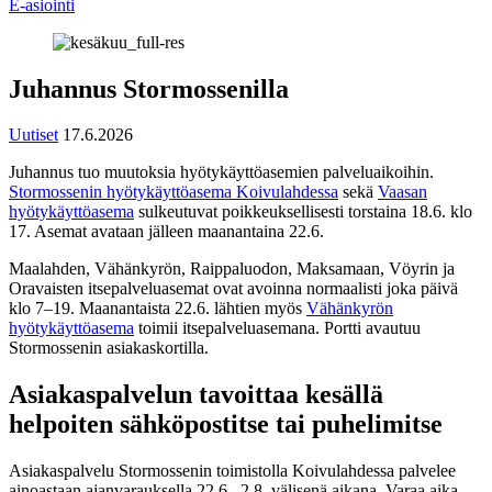
E-asiointi
Juhannus Stormossenilla
Uutiset
17.6.2026
Juhannus tuo muutoksia hyötykäyttöasemien palveluaikoihin.
Stormossenin hyötykäyttöasema Koivulahdessa
sekä
Vaasan
hyötykäyttöasema
sulkeutuvat poikkeuksellisesti torstaina 18.6. klo
17. Asemat avataan jälleen maanantaina 22.6.
Maalahden, Vähänkyrön, Raippaluodon, Maksamaan, Vöyrin ja
Oravaisten itsepalveluasemat ovat avoinna normaalisti joka päivä
klo 7–19. Maanantaista 22.6. lähtien myös
Vähänkyrön
hyötykäyttöasema
toimii itsepalveluasemana. Portti avautuu
Stormossenin asiakaskortilla.
Asiakaspalvelun tavoittaa kesällä
helpoiten sähköpostitse tai puhelimitse
Asiakaspalvelu Stormossenin toimistolla Koivulahdessa palvelee
ainoastaan ajanvarauksella 22.6.–2.8. välisenä aikana. Varaa aika