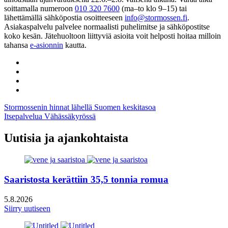
soittamalla numeroon
010 320 7600
(ma–to klo 9–15) tai
lähettämällä sähköpostia osoitteeseen
info@stormossen.fi
.
Asiakaspalvelu palvelee normaalisti puhelimitse ja sähköpostitse
koko kesän. Jätehuoltoon liittyviä asioita voit helposti hoitaa milloin
tahansa
e-asionnin
kautta.
Share
to:
Share
facebook
to:
Share
linkedin
to:
Share
twitter
to:
Artikkelien
Stormossenin hinnat lähellä Suomen keskitasoa
email
Itsepalvelua Vähässäkyrössä
selaus
Uutisia ja ajankohtaista
Saaristosta kerättiin 35,5 tonnia romua
5.8.2026
Siirry uutiseen