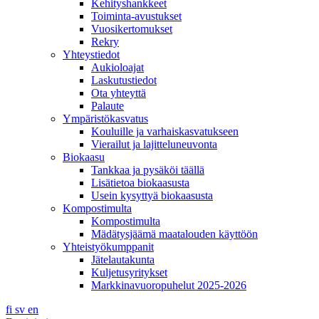
Kehityshankkeet
Toiminta-avustukset
Vuosikertomukset
Rekry
Yhteystiedot
Aukioloajat
Laskutustiedot
Ota yhteyttä
Palaute
Ympäristökasvatus
Kouluille ja varhaiskasvatukseen
Vierailut ja lajitteluneuvonta
Biokaasu
Tankkaa ja pysäköi täällä
Lisätietoa biokaasusta
Usein kysyttyä biokaasusta
Kompostimulta
Kompostimulta
Mädätysjäämä maatalouden käyttöön
Yhteistyökumppanit
Jätelautakunta
Kuljetusyritykset
Markkinavuoropuhelut 2025-2026
fi
sv
en