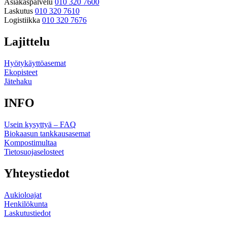
Asiakaspalvelu
010 320 7600
Laskutus
010 320 7610
Logistiikka
010 320 7676
Lajittelu
Hyötykäyttöasemat
Ekopisteet
Jätehaku
INFO
Usein kysyttyä – FAQ
Biokaasun tankkausasemat
Kompostimultaa
Tietosuojaselosteet
Yhteystiedot
Aukioloajat
Henkilökunta
Laskutustiedot