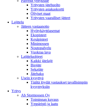
Palvelut yrityksille
Yritysten jätehuolto
Yritysten asiakaskortti
Öljyiset maat
Yritysten vaaralliset jätteet
Lajittelu
Jätteen vastaanotto
Hyötykäyttöasemat
Ekopisteet
Kesäpisteet
Minimossen
Noutopalvelu
Vuokraa lava
Lajitteluohjeet
Kaikki jätelajit
Biojäte
Sekajäte
Jätehaku
Usein kysyttyä
Täältä löydät vastaukset tavallisimpiin
kysymyksiin
Yritys
Ab Stormossen Oy
Toiminnan kuvaus
Ympäristö ja laatu