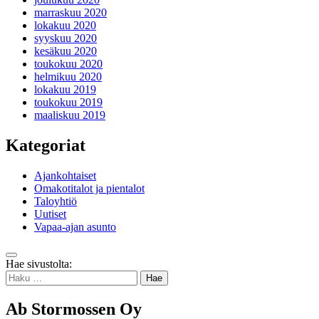
marraskuu 2020
lokakuu 2020
syyskuu 2020
kesäkuu 2020
toukokuu 2020
helmikuu 2020
lokakuu 2019
toukokuu 2019
maaliskuu 2019
Kategoriat
Ajankohtaiset
Omakotitalot ja pientalot
Taloyhtiö
Uutiset
Vapaa-ajan asunto
Takaisin
Hae sivustolta:
ylös
Haku:
Ab Stormossen Oy