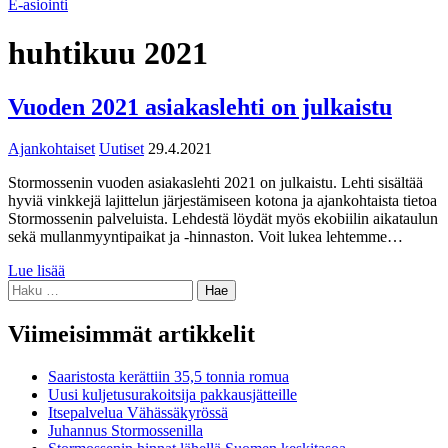
E-asiointi
huhtikuu 2021
Vuoden 2021 asiakaslehti on julkaistu
Ajankohtaiset
Uutiset
29.4.2021
Stormossenin vuoden asiakaslehti 2021 on julkaistu. Lehti sisältää
hyviä vinkkejä lajittelun järjestämiseen kotona ja ajankohtaista tietoa
Stormossenin palveluista. Lehdestä löydät myös ekobiilin aikataulun
sekä mullanmyyntipaikat ja -hinnaston. Voit lukea lehtemme…
Lue lisää
Haku:
Viimeisimmät artikkelit
Saaristosta kerättiin 35,5 tonnia romua
Uusi kuljetusurakoitsija pakkausjätteille
Itsepalvelua Vähässäkyrössä
Juhannus Stormossenilla