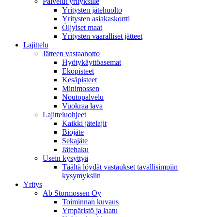
Palvelut yrityksille
Yritysten jätehuolto
Yritysten asiakaskortti
Öljyiset maat
Yritysten vaaralliset jätteet
Lajittelu
Jätteen vastaanotto
Hyötykäyttöasemat
Ekopisteet
Kesäpisteet
Minimossen
Noutopalvelu
Vuokraa lava
Lajitteluohjeet
Kaikki jätelajit
Biojäte
Sekajäte
Jätehaku
Usein kysyttyä
Täältä löydät vastaukset tavallisimpiin
kysymyksiin
Yritys
Ab Stormossen Oy
Toiminnan kuvaus
Ympäristö ja laatu