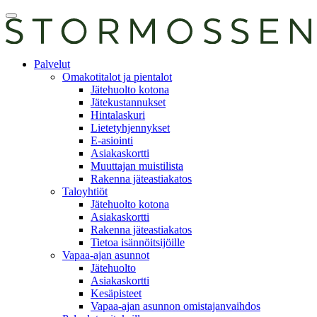
Skip
Avaa
to
päävalikko
content
E-
Palvelut
asiointi
Omakotitalot ja pientalot
Jätehuolto kotona
Jätekustannukset
Hintalaskuri
Lietetyhjennykset
E-asiointi
Asiakaskortti
Muuttajan muistilista
Rakenna jäteastiakatos
Taloyhtiöt
Jätehuolto kotona
Asiakaskortti
Rakenna jäteastiakatos
Tietoa isännöitsijöille
Vapaa-ajan asunnot
Jätehuolto
Asiakaskortti
Kesäpisteet
Vapaa-ajan asunnon omistajanvaihdos