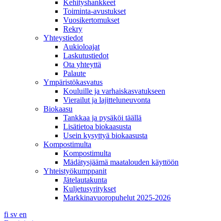
Kehityshankkeet
Toiminta-avustukset
Vuosikertomukset
Rekry
Yhteystiedot
Aukioloajat
Laskutustiedot
Ota yhteyttä
Palaute
Ympäristökasvatus
Kouluille ja varhaiskasvatukseen
Vierailut ja lajitteluneuvonta
Biokaasu
Tankkaa ja pysäköi täällä
Lisätietoa biokaasusta
Usein kysyttyä biokaasusta
Kompostimulta
Kompostimulta
Mädätysjäämä maatalouden käyttöön
Yhteistyökumppanit
Jätelautakunta
Kuljetusyritykset
Markkinavuoropuhelut 2025-2026
fi
sv
en