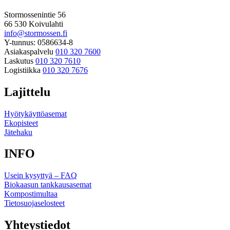
Stormossenintie 56
66 530 Koivulahti
info@stormossen.fi
Y-tunnus: 0586634-8
Asiakaspalvelu
010 320 7600
Laskutus
010 320 7610
Logistiikka
010 320 7676
Lajittelu
Hyötykäyttöasemat
Ekopisteet
Jätehaku
INFO
Usein kysyttyä – FAQ
Biokaasun tankkausasemat
Kompostimultaa
Tietosuojaselosteet
Yhteystiedot