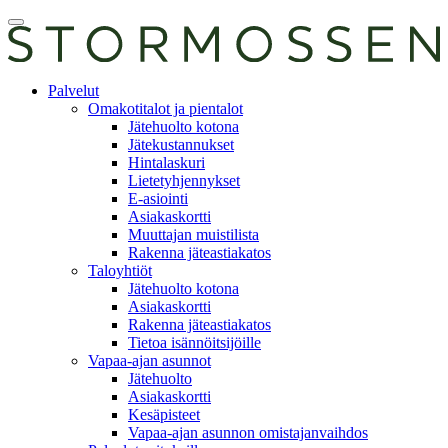
Skip
Avaa
to
päävalikko
content
E-
Palvelut
asiointi
Omakotitalot ja pientalot
Jätehuolto kotona
Jätekustannukset
Hintalaskuri
Lietetyhjennykset
E-asiointi
Asiakaskortti
Muuttajan muistilista
Rakenna jäteastiakatos
Taloyhtiöt
Jätehuolto kotona
Asiakaskortti
Rakenna jäteastiakatos
Tietoa isännöitsijöille
Vapaa-ajan asunnot
Jätehuolto
Asiakaskortti
Kesäpisteet
Vapaa-ajan asunnon omistajanvaihdos