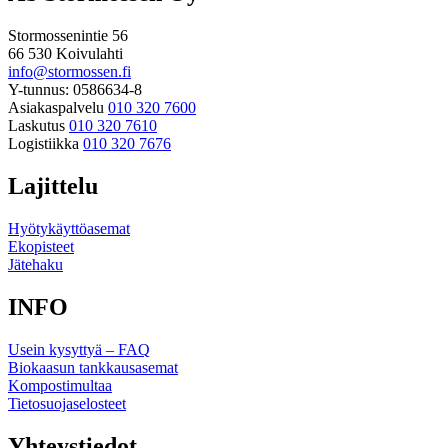
Stormossenintie 56
66 530 Koivulahti
info@stormossen.fi
Y-tunnus: 0586634-8
Asiakaspalvelu
010 320 7600
Laskutus
010 320 7610
Logistiikka
010 320 7676
Lajittelu
Hyötykäyttöasemat
Ekopisteet
Jätehaku
INFO
Usein kysyttyä – FAQ
Biokaasun tankkausasemat
Kompostimultaa
Tietosuojaselosteet
Yhteystiedot