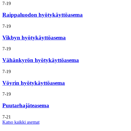
Avoinna
7-19
tänään:
Raippaluodon hyötykäyttöasema
Avoinna
7-19
tänään:
Vikbyn hyötykäyttöasema
Avoinna
7-19
tänään:
Vähänkyrön hyötykäyttöasema
Avoinna
7-19
tänään:
Vöyrin hyötykäyttöasema
Avoinna
7-19
tänään:
Puutarhajäteasema
Avoinna
7-21
tänään:
Katso kaikki asemat