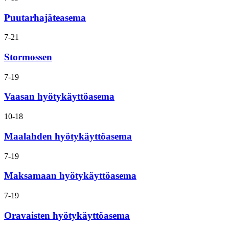
tänään:
Puutarhajäteasema
Avoinna
7-21
tänään:
Stormossen
Avoinna
7-19
tänään:
Vaasan hyötykäyttöasema
Avoinna
10-18
tänään:
Maalahden hyötykäyttöasema
Avoinna
7-19
tänään:
Maksamaan hyötykäyttöasema
Avoinna
7-19
tänään:
Oravaisten hyötykäyttöasema