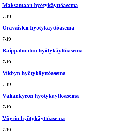
Maksamaan hyötykäyttöasema
Avoinna
7-19
tänään:
Oravaisten hyötykäyttöasema
Avoinna
7-19
tänään:
Raippaluodon hyötykäyttöasema
Avoinna
7-19
tänään:
Vikbyn hyötykäyttöasema
Avoinna
7-19
tänään:
Vähänkyrön hyötykäyttöasema
Avoinna
7-19
tänään:
Vöyrin hyötykäyttöasema
Avoinna
7-19