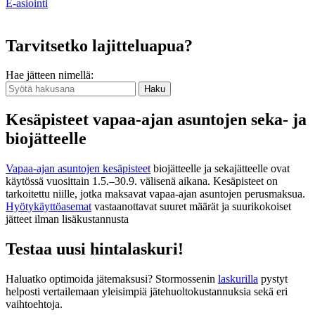
E-asiointi
Tarvitsetko lajitteluapua?
Hae jätteen nimellä:
Haku
Kesäpisteet vapaa-ajan asuntojen seka- ja
biojätteelle
Vapaa-ajan asuntojen kesäpisteet
biojätteelle ja sekajätteelle ovat
käytössä vuosittain 1.5.–30.9. välisenä aikana. Kesäpisteet on
tarkoitettu niille, jotka maksavat vapaa-ajan asuntojen perusmaksua.
Hyötykäyttöasemat
vastaanottavat suuret määrät ja suurikokoiset
jätteet ilman lisäkustannusta
Testaa uusi hintalaskuri!
Haluatko optimoida jätemaksusi? Stormossenin
laskurilla
pystyt
helposti
vertailemaan yleisimpiä jätehuoltokustannuksia sekä eri
vaihtoehtoja
.