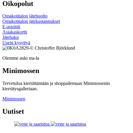
Oikopolut
Omakotitalon jätehuolto
Omakotitalon jätekustannukset
E-asiointi
Asiakaskortti
Jätehaku
Usein kysyttyä
Olemme auki ma-la
Minimossen
Tervetuloa kierrättämään ja shoppailemaan Minimossenin
kierrätysgalleriaan.
Minimossen
Uutiset