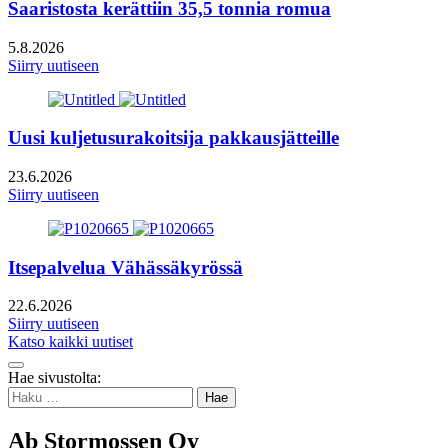
Saaristosta kerättiin 35,5 tonnia romua
5.8.2026
Siirry uutiseen
Uusi kuljetusurakoitsija pakkausjätteille
23.6.2026
Siirry uutiseen
Itsepalvelua Vähässäkyrössä
22.6.2026
Siirry uutiseen
Katso kaikki uutiset
Takaisin
Hae sivustolta:
ylös
Haku:
Ab Stormossen Oy