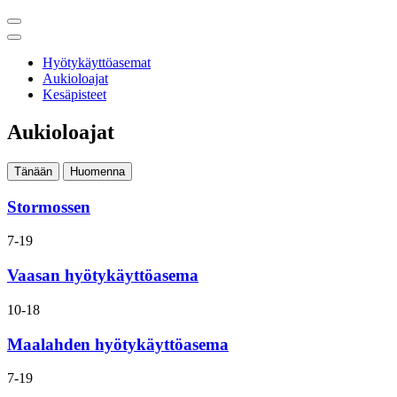
Edellinen
Seuraava
Hyötykäyttöasemat
Aukioloajat
Kesäpisteet
Aukioloajat
Tänään
Huomenna
Stormossen
Avoinna
7-19
tänään:
Vaasan hyötykäyttöasema
Avoinna
10-18
tänään:
Maalahden hyötykäyttöasema
Avoinna
7-19
tänään: