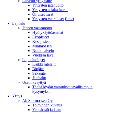
Palvelut yrityksille
Yritysten jätehuolto
Yritysten asiakaskortti
Öljyiset maat
Yritysten vaaralliset jätteet
Lajittelu
Jätteen vastaanotto
Hyötykäyttöasemat
Ekopisteet
Kesäpisteet
Minimossen
Noutopalvelu
Vuokraa lava
Lajitteluohjeet
Kaikki jätelajit
Biojäte
Sekajäte
Jätehaku
Usein kysyttyä
Täältä löydät vastaukset tavallisimpiin
kysymyksiin
Yritys
Ab Stormossen Oy
Toiminnan kuvaus
Ympäristö ja laatu