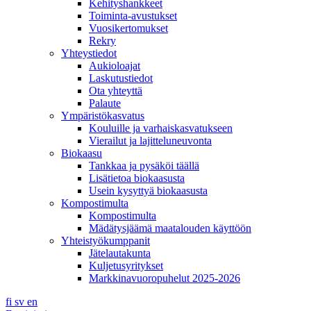
Kehityshankkeet
Toiminta-avustukset
Vuosikertomukset
Rekry
Yhteystiedot
Aukioloajat
Laskutustiedot
Ota yhteyttä
Palaute
Ympäristökasvatus
Kouluille ja varhaiskasvatukseen
Vierailut ja lajitteluneuvonta
Biokaasu
Tankkaa ja pysäköi täällä
Lisätietoa biokaasusta
Usein kysyttyä biokaasusta
Kompostimulta
Kompostimulta
Mädätysjäämä maatalouden käyttöön
Yhteistyökumppanit
Jätelautakunta
Kuljetusyritykset
Markkinavuoropuhelut 2025-2026
fi
sv
en