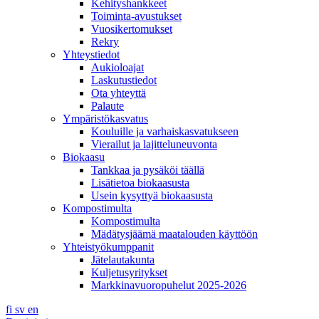
Kehityshankkeet
Toiminta-avustukset
Vuosikertomukset
Rekry
Yhteystiedot
Aukioloajat
Laskutustiedot
Ota yhteyttä
Palaute
Ympäristökasvatus
Kouluille ja varhaiskasvatukseen
Vierailut ja lajitteluneuvonta
Biokaasu
Tankkaa ja pysäköi täällä
Lisätietoa biokaasusta
Usein kysyttyä biokaasusta
Kompostimulta
Kompostimulta
Mädätysjäämä maatalouden käyttöön
Yhteistyökumppanit
Jätelautakunta
Kuljetusyritykset
Markkinavuoropuhelut 2025-2026
fi
sv
en