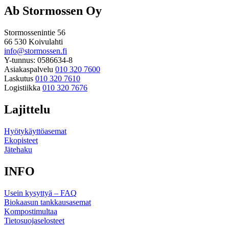
Ab Stormossen Oy
Stormossenintie 56
66 530 Koivulahti
info@stormossen.fi
Y-tunnus: 0586634-8
Asiakaspalvelu
010 320 7600
Laskutus
010 320 7610
Logistiikka
010 320 7676
Lajittelu
Hyötykäyttöasemat
Ekopisteet
Jätehaku
INFO
Usein kysyttyä – FAQ
Biokaasun tankkausasemat
Kompostimultaa
Tietosuojaselosteet