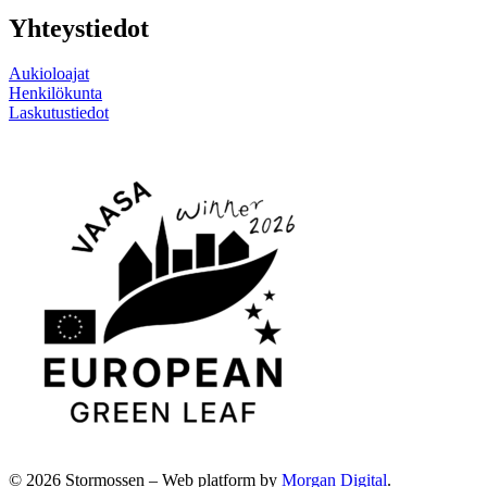
Yhteystiedot
Aukioloajat
Henkilökunta
Laskutustiedot
Linkki
Linkki
sosiaaliseen
sosiaaliseen
mediaan
mediaan
© 2026 Stormossen
–
Web platform by
Morgan Digital
.