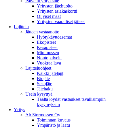
Palvelut yrityksille
Yritysten jätehuolto
Yritysten asiakaskortti
Öljyiset maat
Yritysten vaaralliset jätteet
Lajittelu
Jätteen vastaanotto
Hyötykäyttöasemat
Ekopisteet
Kesäpisteet
Minimossen
Noutopalvelu
Vuokraa lava
Lajitteluohjeet
Kaikki jätelajit
Biojäte
Sekajäte
Jätehaku
Usein kysyttyä
Täältä löydät vastaukset tavallisimpiin
kysymyksiin
Yritys
Ab Stormossen Oy
Toiminnan kuvaus
Ympäristö ja laatu