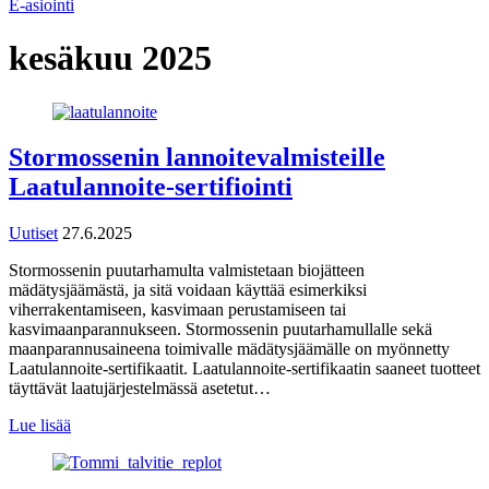
E-asiointi
kesäkuu 2025
Stormossenin lannoitevalmisteille
Laatulannoite-sertifiointi
Uutiset
27.6.2025
Stormossenin puutarhamulta valmistetaan biojätteen
mädätysjäämästä, ja sitä voidaan käyttää esimerkiksi
viherrakentamiseen, kasvimaan perustamiseen tai
kasvimaanparannukseen. Stormossenin puutarhamullalle sekä
maanparannusaineena toimivalle mädätysjäämälle on myönnetty
Laatulannoite-sertifikaatit. Laatulannoite-sertifikaatin saaneet tuotteet
täyttävät laatujärjestelmässä asetetut…
Lue lisää