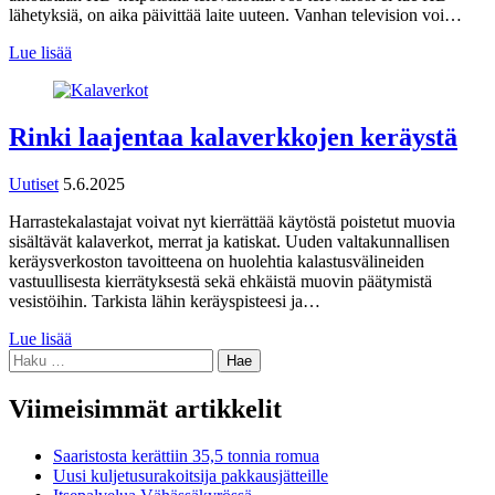
lähetyksiä, on aika päivittää laite uuteen. Vanhan television voi…
Lue lisää
Rinki laajentaa kalaverkkojen keräystä
Uutiset
5.6.2025
Harrastekalastajat voivat nyt kierrättää käytöstä poistetut muovia
sisältävät kalaverkot, merrat ja katiskat. Uuden valtakunnallisen
keräysverkoston tavoitteena on huolehtia kalastusvälineiden
vastuullisesta kierrätyksestä sekä ehkäistä muovin päätymistä
vesistöihin. Tarkista lähin keräyspisteesi ja…
Lue lisää
Haku:
Viimeisimmät artikkelit
Saaristosta kerättiin 35,5 tonnia romua
Uusi kuljetusurakoitsija pakkausjätteille