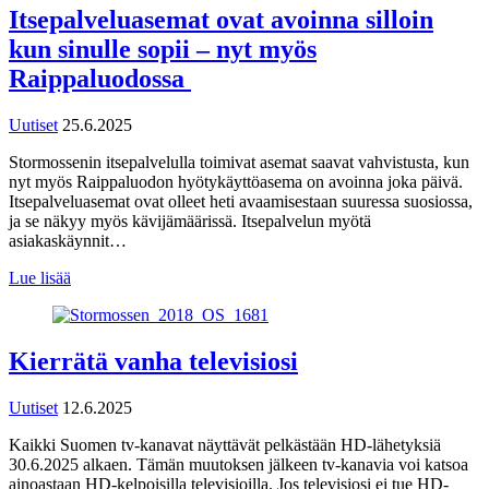
Itsepalveluasemat ovat avoinna silloin
kun sinulle sopii – nyt myös
Raippaluodossa
Uutiset
25.6.2025
Stormossenin itsepalvelulla toimivat asemat saavat vahvistusta, kun
nyt myös Raippaluodon hyötykäyttöasema on avoinna joka päivä.
Itsepalveluasemat ovat olleet heti avaamisestaan suuressa suosiossa,
ja se näkyy myös kävijämäärissä. Itsepalvelun myötä
asiakaskäynnit…
Lue lisää
Kierrätä vanha televisiosi
Uutiset
12.6.2025
Kaikki Suomen tv-kanavat näyttävät pelkästään HD-lähetyksiä
30.6.2025 alkaen. Tämän muutoksen jälkeen tv-kanavia voi katsoa
ainoastaan HD-kelpoisilla televisioilla. Jos televisiosi ei tue HD-