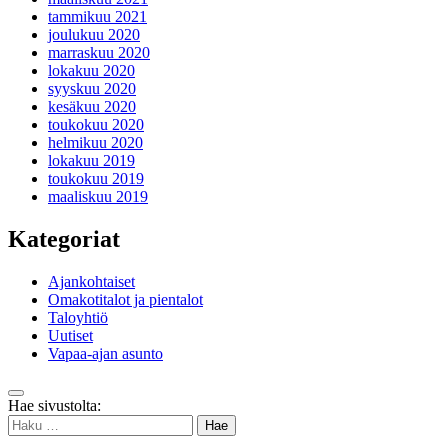
tammikuu 2021
joulukuu 2020
marraskuu 2020
lokakuu 2020
syyskuu 2020
kesäkuu 2020
toukokuu 2020
helmikuu 2020
lokakuu 2019
toukokuu 2019
maaliskuu 2019
Kategoriat
Ajankohtaiset
Omakotitalot ja pientalot
Taloyhtiö
Uutiset
Vapaa-ajan asunto
Takaisin
Hae sivustolta:
ylös
Haku: