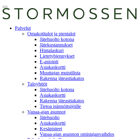
Skip
Avaa
to
päävalikko
content
E-
Palvelut
asiointi
Omakotitalot ja pientalot
Jätehuolto kotona
Jätekustannukset
Hintalaskuri
Lietetyhjennykset
E-asiointi
Asiakaskortti
Muuttajan muistilista
Rakenna jäteastiakatos
Taloyhtiöt
Jätehuolto kotona
Asiakaskortti
Rakenna jäteastiakatos
Tietoa isännöitsijöille
Vapaa-ajan asunnot
Jätehuolto
Asiakaskortti
Kesäpisteet
Vapaa-ajan asunnon omistajanvaihdos