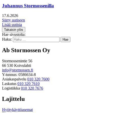
Juhannus Stormossenilla
17.6.2026
Siirry uutiseen
Lisää uutisia
Takaisin ylös
Hae sivustolta:
Haku:
Ab Stormossen Oy
Stormossenintie 56
66 530 Koivulahti
info@stormossen.fi
Y-tunnus: 0586634-8
Asiakaspalvelu
010 320 7600
Laskutus
010 320 7610
Logistiikka
010 320 7676
Lajittelu
Hyötykäyttöasemat