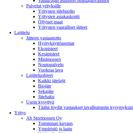
Vapaa-ajan asunnon omistajanvaihdos
Palvelut yrityksille
Yritysten jätehuolto
Yritysten asiakaskortti
Öljyiset maat
Yritysten vaaralliset jätteet
Lajittelu
Jätteen vastaanotto
Hyötykäyttöasemat
Ekopisteet
Kesäpisteet
Minimossen
Noutopalvelu
Vuokraa lava
Lajitteluohjeet
Kaikki jätelajit
Biojäte
Sekajäte
Jätehaku
Usein kysyttyä
Täältä löydät vastaukset tavallisimpiin kysymyksii
Yritys
Ab Stormossen Oy
Toiminnan kuvaus
Ympäristö ja laatu