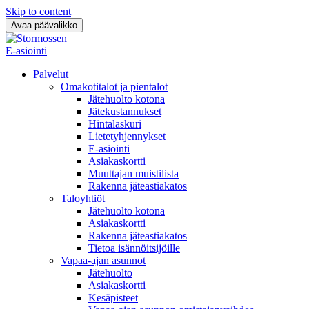
Skip to content
Avaa päävalikko
E-asiointi
Palvelut
Omakotitalot ja pientalot
Jätehuolto kotona
Jätekustannukset
Hintalaskuri
Lietetyhjennykset
E-asiointi
Asiakaskortti
Muuttajan muistilista
Rakenna jäteastiakatos
Taloyhtiöt
Jätehuolto kotona
Asiakaskortti
Rakenna jäteastiakatos
Tietoa isännöitsijöille
Vapaa-ajan asunnot
Jätehuolto
Asiakaskortti
Kesäpisteet