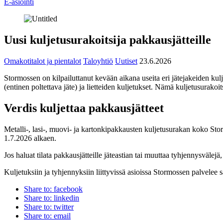
E-asiointi
Uusi kuljetusurakoitsija pakkausjätteille
Omakotitalot ja pientalot
Taloyhtiö
Uutiset
23.6.2026
Stormossen on kilpailuttanut kevään aikana useita eri jätejakeiden ku
(entinen poltettava jäte) ja lietteiden kuljetukset. Nämä kuljetusurakoit
Verdis kuljettaa pakkausjätteet
Metalli-, lasi-, muovi- ja kartonkipakkausten kuljetusurakan koko Stor
1.7.2026 alkaen.
Jos haluat tilata pakkausjätteille jäteastian tai muuttaa tyhjennysvälejä
Kuljetuksiin ja tyhjennyksiin liittyvissä asioissa Stormossen palvelee 
Share to: facebook
Share to: linkedin
Share to: twitter
Share to: email