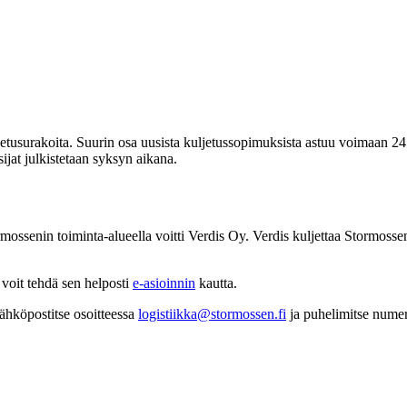
ljetusurakoita. Suurin osa uusista kuljetussopimuksista astuu voimaan 2
sijat julkistetaan syksyn aikana.
mossenin toiminta-alueella voitti Verdis Oy. Verdis kuljettaa Stormossen
, voit tehdä sen helposti
e-asioinnin
kautta.
sähköpostitse osoitteessa
logistiikka@stormossen.fi
ja puhelimitse nume