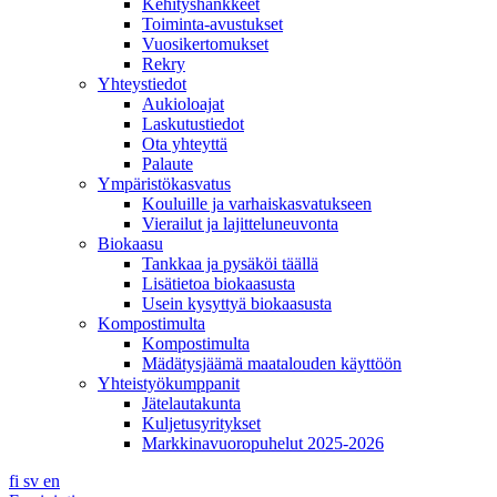
Kehityshankkeet
Toiminta-avustukset
Vuosikertomukset
Rekry
Yhteystiedot
Aukioloajat
Laskutustiedot
Ota yhteyttä
Palaute
Ympäristökasvatus
Kouluille ja varhaiskasvatukseen
Vierailut ja lajitteluneuvonta
Biokaasu
Tankkaa ja pysäköi täällä
Lisätietoa biokaasusta
Usein kysyttyä biokaasusta
Kompostimulta
Kompostimulta
Mädätysjäämä maatalouden käyttöön
Yhteistyökumppanit
Jätelautakunta
Kuljetusyritykset
Markkinavuoropuhelut 2025-2026
fi
sv
en