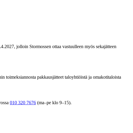
4.4.2027, jolloin Stormossen ottaa vastuulleen myös sekajätteen
in toimeksiannosta pakkausjätteet taloyhtiöistä ja omakotitaloista
rossa
010 320 7676
(ma–pe klo 9–15).