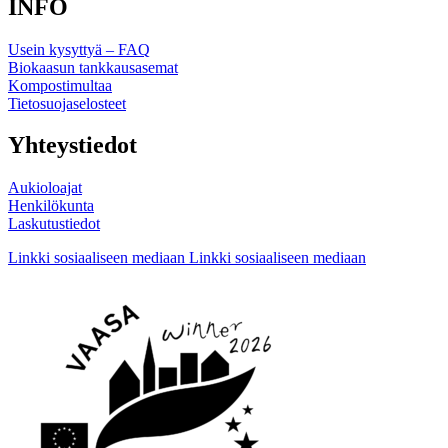
INFO
Usein kysyttyä – FAQ
Biokaasun tankkausasemat
Kompostimultaa
Tietosuojaselosteet
Yhteystiedot
Aukioloajat
Henkilökunta
Laskutustiedot
Linkki sosiaaliseen mediaan
Linkki sosiaaliseen mediaan