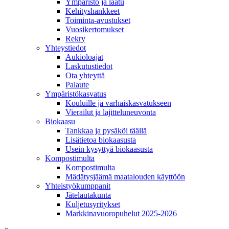
Ympäristö ja laatu
Kehityshankkeet
Toiminta-avustukset
Vuosikertomukset
Rekry
Yhteystiedot
Aukioloajat
Laskutustiedot
Ota yhteyttä
Palaute
Ympäristökasvatus
Kouluille ja varhaiskasvatukseen
Vierailut ja lajitteluneuvonta
Biokaasu
Tankkaa ja pysäköi täällä
Lisätietoa biokaasusta
Usein kysyttyä biokaasusta
Kompostimulta
Kompostimulta
Mädätysjäämä maatalouden käyttöön
Yhteistyökumppanit
Jätelautakunta
Kuljetusyritykset
Markkinavuoropuhelut 2025-2026