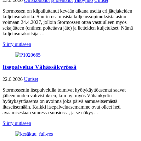
23.6.2026
Omakotitalot ja pientalot
Taloyhtiö
Uutiset
Stormossen on kilpailuttanut kevään aikana useita eri jätejakeiden
kuljetusurakoita. Suurin osa uusista kuljetussopimuksista astuu
voimaan 24.4.2027, jolloin Stormossen ottaa vastuulleen myös
sekajätteen (entinen poltettava jäte) ja lietteiden kuljetukset. Nämä
kuljetusurakoitsijat…
Siirry uutiseen
Itsepalvelua Vähässäkyrössä
22.6.2026
Uutiset
Stormossenin itsepalvelulla toimivat hyötykäyttöasemat saavat
jälleen uuden vahvistuksen, kun nyt myös Vähänkyrön
hyötykäyttöasema on avoinna joka päivä aamuseitsemästä
iltaseitsemään. Kaikki itsepalveluasemamme ovat olleet heti
avaamisestaan suuressa suosiossa, ja se näkyy…
Siirry uutiseen