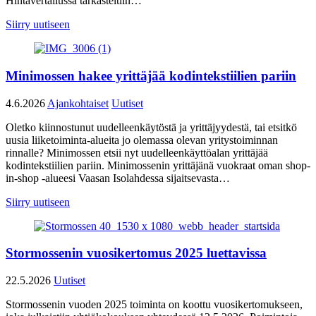
Hintavertailussa tarkasteltiin…
Siirry uutiseen
Minimossen hakee yrittäjää kodintekstiilien pariin
4.6.2026
Ajankohtaiset
Uutiset
Oletko kiinnostunut uudelleenkäytöstä ja yrittäjyydestä, tai etsitkö
uusia liiketoiminta-alueita jo olemassa olevan yritystoiminnan
rinnalle? Minimossen etsii nyt uudelleenkäyttöalan yrittäjää
kodintekstiilien pariin. Minimossenin yrittäjänä vuokraat oman shop-
in-shop -alueesi Vaasan Isolahdessa sijaitsevasta…
Siirry uutiseen
Stormossenin vuosikertomus 2025 luettavissa
22.5.2026
Uutiset
Stormossenin vuoden 2025 toiminta on koottu vuosikertomukseen,