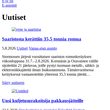
fi
sv
en
E-asiointi
Uutiset
Saaristosta kerättiin 35,5 tonnia romua
5.8.2026
Uutiset
Vapaa-ajan asunto
Stormossen järjesti vuosittaisen saariston romunkeräyksen
viikonloppuna 31.7.–2.8.2026. Korsnäsin ja Oravaisten välille
sijoitettiin 21 jätelavaa, joille pystyi tuomaan metalli-, sähkö- ja
elektroniikkajätettä ilman lisäkustannusta. Tämänvuotisessa
keräyksessä vastaanotettiin yhteensä 35,5 tonnia jätettä…
Siirry uutiseen
Uusi kuljetusurakoitsija pakkausjätteille