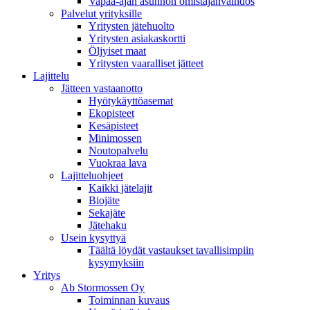
Vapaa-ajan asunnon omistajanvaihdos
Palvelut yrityksille
Yritysten jätehuolto
Yritysten asiakaskortti
Öljyiset maat
Yritysten vaaralliset jätteet
Lajittelu
Jätteen vastaanotto
Hyötykäyttöasemat
Ekopisteet
Kesäpisteet
Minimossen
Noutopalvelu
Vuokraa lava
Lajitteluohjeet
Kaikki jätelajit
Biojäte
Sekajäte
Jätehaku
Usein kysyttyä
Täältä löydät vastaukset tavallisimpiin
kysymyksiin
Yritys
Ab Stormossen Oy
Toiminnan kuvaus