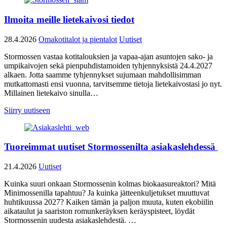
Ilmoita meille lietekaivosi tiedot
28.4.2026
Omakotitalot ja pientalot
Uutiset
Stormossen vastaa kotitalouksien ja vapaa-ajan asuntojen sako- ja
umpikaivojen sekä pienpuhdistamoiden tyhjennyksistä 24.4.2027
alkaen. Jotta saamme tyhjennykset sujumaan mahdollisimman
mutkattomasti ensi vuonna, tarvitsemme tietoja lietekaivostasi jo nyt.
Millainen lietekaivo sinulla…
Siirry uutiseen
Tuoreimmat uutiset Stormossenilta asiakaslehdessä
21.4.2026
Uutiset
Kuinka suuri onkaan Stormossenin kolmas biokaasureaktori? Mitä
Minimossenilla tapahtuu? Ja kuinka jätteenkuljetukset muuttuvat
huhtikuussa 2027? Kaiken tämän ja paljon muuta, kuten ekobiilin
aikataulut ja saariston romunkeräyksen keräyspisteet, löydät
Stormossenin uudesta asiakaslehdestä. …