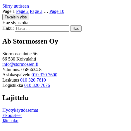
Siirry uutiseen
Page
1
Page
2
Page
3
…
Page
10
Takaisin ylös
Hae sivustolta:
Haku:
Ab Stormossen Oy
Stormossenintie 56
66 530 Koivulahti
info@stormossen.fi
Y-tunnus: 0586634-8
Asiakaspalvelu
010 320 7600
Laskutus
010 320 7610
Logistiikka
010 320 7676
Lajittelu
Hyötykäyttöasemat
Ekopisteet
Jätehaku