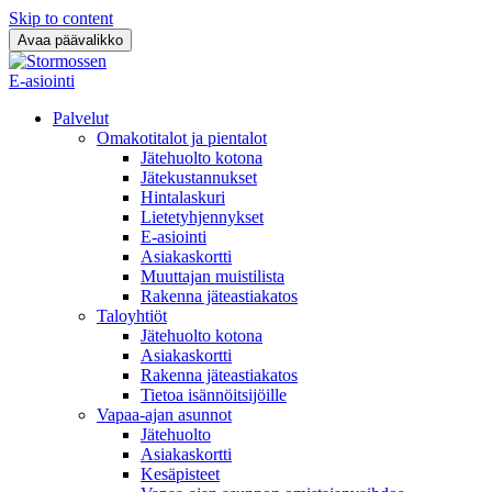
Skip to content
Avaa päävalikko
E-asiointi
Palvelut
Omakotitalot ja pientalot
Jätehuolto kotona
Jätekustannukset
Hintalaskuri
Lietetyhjennykset
E-asiointi
Asiakaskortti
Muuttajan muistilista
Rakenna jäteastiakatos
Taloyhtiöt
Jätehuolto kotona
Asiakaskortti
Rakenna jäteastiakatos
Tietoa isännöitsijöille
Vapaa-ajan asunnot
Jätehuolto
Asiakaskortti
Kesäpisteet