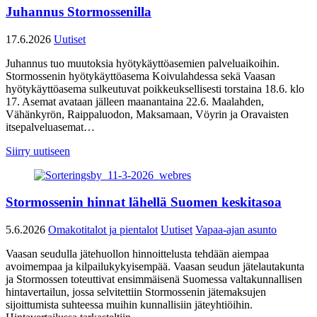
Juhannus Stormossenilla
17.6.2026
Uutiset
Juhannus tuo muutoksia hyötykäyttöasemien palveluaikoihin.
Stormossenin hyötykäyttöasema Koivulahdessa sekä Vaasan
hyötykäyttöasema sulkeutuvat poikkeuksellisesti torstaina 18.6. klo
17. Asemat avataan jälleen maanantaina 22.6. Maalahden,
Vähänkyrön, Raippaluodon, Maksamaan, Vöyrin ja Oravaisten
itsepalveluasemat…
Siirry uutiseen
Stormossenin hinnat lähellä Suomen keskitasoa
5.6.2026
Omakotitalot ja pientalot
Uutiset
Vapaa-ajan asunto
Vaasan seudulla jätehuollon hinnoittelusta tehdään aiempaa
avoimempaa ja kilpailukykyisempää. Vaasan seudun jätelautakunta
ja Stormossen toteuttivat ensimmäisenä Suomessa valtakunnallisen
hintavertailun, jossa selvitettiin Stormossenin jätemaksujen
sijoittumista suhteessa muihin kunnallisiin jäteyhtiöihin.