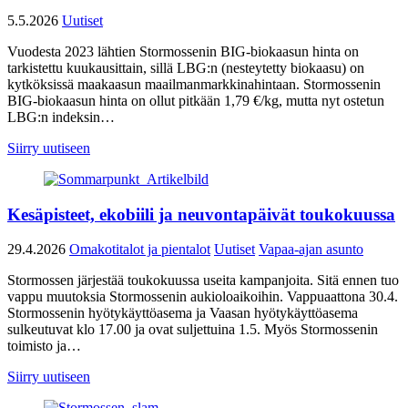
5.5.2026
Uutiset
Vuodesta 2023 lähtien Stormossenin BIG-biokaasun hinta on
tarkistettu kuukausittain, sillä LBG:n (nesteytetty biokaasu) on
kytköksissä maakaasun maailmanmarkkinahintaan. Stormossenin
BIG-biokaasun hinta on ollut pitkään 1,79 €/kg, mutta nyt ostetun
LBG:n indeksin…
Siirry uutiseen
Kesäpisteet, ekobiili ja neuvontapäivät toukokuussa
29.4.2026
Omakotitalot ja pientalot
Uutiset
Vapaa-ajan asunto
Stormossen järjestää toukokuussa useita kampanjoita. Sitä ennen tuo
vappu muutoksia Stormossenin aukioloaikoihin. Vappuaattona 30.4.
Stormossenin hyötykäyttöasema ja Vaasan hyötykäyttöasema
sulkeutuvat klo 17.00 ja ovat suljettuina 1.5. Myös Stormossenin
toimisto ja…
Siirry uutiseen