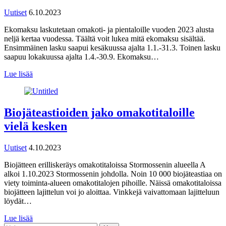
Uutiset
6.10.2023
Ekomaksu laskutetaan omakoti- ja pientaloille vuoden 2023 alusta
neljä kertaa vuodessa. Täältä voit lukea mitä ekomaksu sisältää.
Ensimmäinen lasku saapui kesäkuussa ajalta 1.1.-31.3. Toinen lasku
saapuu lokakuussa ajalta 1.4.-30.9. Ekomaksu…
Lue lisää
Biojäteastioiden jako omakotitaloille
vielä kesken
Uutiset
4.10.2023
Biojätteen erilliskeräys omakotitaloissa Stormossenin alueella A
alkoi 1.10.2023 Stormossenin johdolla. Noin 10 000 biojäteastiaa on
viety toiminta-alueen omakotitalojen pihoille. Näissä omakotitaloissa
biojätteen lajittelun voi jo aloittaa. Vinkkejä vaivattomaan lajitteluun
löydät…
Lue lisää