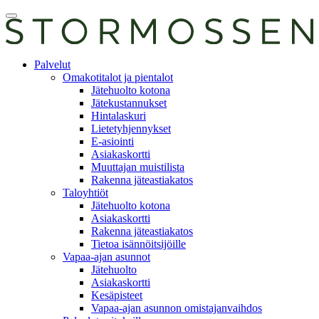
Skip
Avaa
to
päävalikko
content
E-
Palvelut
asiointi
Omakotitalot ja pientalot
Jätehuolto kotona
Jätekustannukset
Hintalaskuri
Lietetyhjennykset
E-asiointi
Asiakaskortti
Muuttajan muistilista
Rakenna jäteastiakatos
Taloyhtiöt
Jätehuolto kotona
Asiakaskortti
Rakenna jäteastiakatos
Tietoa isännöitsijöille
Vapaa-ajan asunnot
Jätehuolto
Asiakaskortti
Kesäpisteet
Vapaa-ajan asunnon omistajanvaihdos