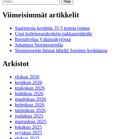
Haku:
Viimeisimmät artikkelit
Saaristosta kerättiin 35,5 tonnia romua
Uusi kuljetusurakoitsija pakkausjätteille
Itsepalvelua Vähässäkyrössä
Juhannus Stormossenilla
Stormossenin hinnat lähellä Suomen keskitasoa
Arkistot
elokuu 2026
kesäkuu 2026
toukokuu 2026
huhtikuu 2026
maaliskuu 2026
helmikuu 2026
tammikuu 2026
joulukuu 2025
marraskuu 2025
lokakuu 2025
syyskuu 2025
elokuu 2025