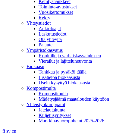
Kehityshankkeet
Toiminta-avustukset
Vuosikertomukset
Rekry
Yhteystiedot
Aukioloajat
Laskutustiedot
Ota yhteyttä
Palaute
Ympäristökasvatus
Kouluille ja varhaiskasvatukseen
Vierailut ja lajitteluneuvonta
Biokaasu
Tankkaa ja pysäköi täällä
Lisätietoa biokaasusta
Usein kysyttyä biokaasusta
Kompostimulta
Kompostimulta
Mädätysjäämä maatalouden käyttöön
Yhteistyökumppanit
Jätelautakunta
Kuljetusyritykset
Markkinavuoropuhelut 2025-2026
fi
sv
en