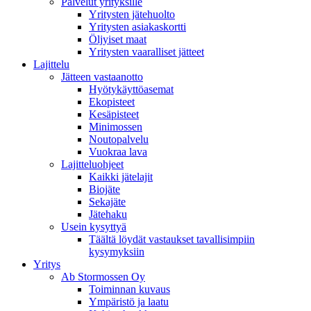
Palvelut yrityksille
Yritysten jätehuolto
Yritysten asiakaskortti
Öljyiset maat
Yritysten vaaralliset jätteet
Lajittelu
Jätteen vastaanotto
Hyötykäyttöasemat
Ekopisteet
Kesäpisteet
Minimossen
Noutopalvelu
Vuokraa lava
Lajitteluohjeet
Kaikki jätelajit
Biojäte
Sekajäte
Jätehaku
Usein kysyttyä
Täältä löydät vastaukset tavallisimpiin
kysymyksiin
Yritys
Ab Stormossen Oy
Toiminnan kuvaus
Ympäristö ja laatu