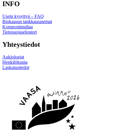
INFO
Usein kysyttyä – FAQ
Biokaasun tankkausasemat
Kompostimultaa
Tietosuojaselosteet
Yhteystiedot
Aukioloajat
Henkilökunta
Laskutustiedot
Linkki
Linkki
sosiaaliseen
sosiaaliseen
mediaan
mediaan