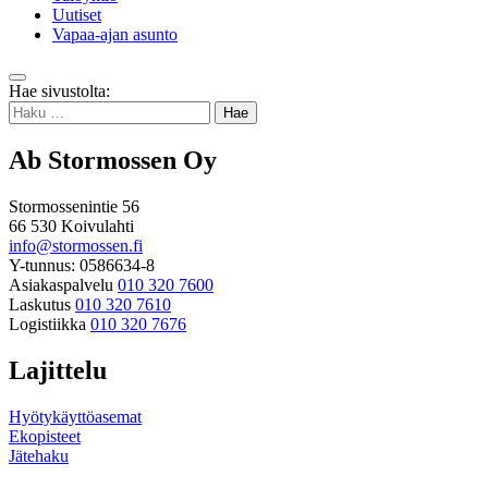
Uutiset
Vapaa-ajan asunto
Takaisin
Hae sivustolta:
ylös
Haku:
Ab Stormossen Oy
Stormossenintie 56
66 530 Koivulahti
info@stormossen.fi
Y-tunnus: 0586634-8
Asiakaspalvelu
010 320 7600
Laskutus
010 320 7610
Logistiikka
010 320 7676
Lajittelu
Hyötykäyttöasemat
Ekopisteet
Jätehaku