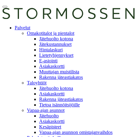
Skip
Avaa
to
päävalikko
content
E-
Palvelut
asiointi
Omakotitalot ja pientalot
Jätehuolto kotona
Jätekustannukset
Hintalaskuri
Lietetyhjennykset
E-asiointi
Asiakaskortti
Muuttajan muistilista
Rakenna jäteastiakatos
Taloyhtiöt
Jätehuolto kotona
Asiakaskortti
Rakenna jäteastiakatos
Tietoa isännöitsijöille
Vapaa-ajan asunnot
Jätehuolto
Asiakaskortti
Kesäpisteet
Vapaa-ajan asunnon omistajanvaihdos