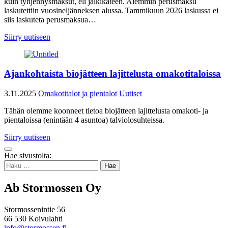
kuin tyhjennysmaksut, eli jälkikäteen. Aiemmin perusmaksu
laskutettiin vuosineljänneksen alussa. Tammikuun 2026 laskussa ei
siis laskuteta perusmaksua…
Siirry uutiseen
Ajankohtaista biojätteen lajittelusta omakotitaloissa
3.11.2025
Omakotitalot ja pientalot
Uutiset
Tähän olemme koonneet tietoa biojätteen lajittelusta omakoti- ja
pientaloissa (enintään 4 asuntoa) talviolosuhteissa.
Siirry uutiseen
Takaisin
Hae sivustolta:
ylös
Haku:
Ab Stormossen Oy
Stormossenintie 56
66 530 Koivulahti
info@stormossen.fi