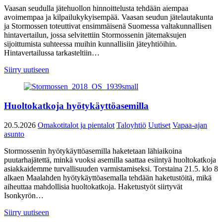
Vaasan seudulla jätehuollon hinnoittelusta tehdään aiempaa
avoimempaa ja kilpailukykyisempää. Vaasan seudun jätelautakunta
ja Stormossen toteuttivat ensimmäisenä Suomessa valtakunnallisen
hintavertailun, jossa selvitettiin Stormossenin jätemaksujen
sijoittumista suhteessa muihin kunnallisiin jäteyhtiöihin.
Hintavertailussa tarkasteltiin…
Siirry uutiseen
Huoltokatkoja hyötykäyttöasemilla
20.5.2026
Omakotitalot ja pientalot
Taloyhtiö
Uutiset
Vapaa-ajan
asunto
Stormossenin hyötykäyttöasemilla haketetaan lähiaikoina
puutarhajätettä, minkä vuoksi asemilla saattaa esiintyä huoltokatkoja
asiakkaidemme turvallisuuden varmistamiseksi. Torstaina 21.5. klo 8
alkaen Maalahden hyötykäyttöasemalla tehdään haketustöitä, mikä
aiheuttaa mahdollisia huoltokatkoja. Haketustyöt siirtyvät
Isonkyrön…
Siirry uutiseen