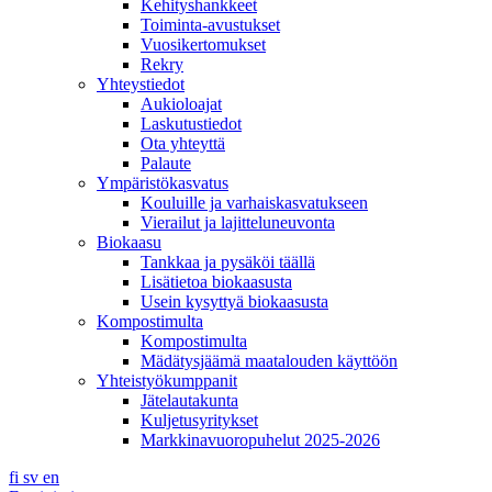
Kehityshankkeet
Toiminta-avustukset
Vuosikertomukset
Rekry
Yhteystiedot
Aukioloajat
Laskutustiedot
Ota yhteyttä
Palaute
Ympäristökasvatus
Kouluille ja varhaiskasvatukseen
Vierailut ja lajitteluneuvonta
Biokaasu
Tankkaa ja pysäköi täällä
Lisätietoa biokaasusta
Usein kysyttyä biokaasusta
Kompostimulta
Kompostimulta
Mädätysjäämä maatalouden käyttöön
Yhteistyökumppanit
Jätelautakunta
Kuljetusyritykset
Markkinavuoropuhelut 2025-2026
fi
sv
en