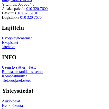
Y-tunnus: 0586634-8
Asiakaspalvelu
010 320 7600
Laskutus
010 320 7610
Logistiikka
010 320 7676
Lajittelu
Hyötykäyttöasemat
Ekopisteet
Jätehaku
INFO
Usein kysyttyä – FAQ
Biokaasun tankkausasemat
Kompostimultaa
Tietosuojaselosteet
Yhteystiedot
Aukioloajat
Henkilökunta