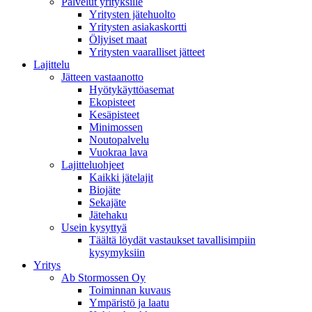
Palvelut yrityksille
Yritysten jätehuolto
Yritysten asiakaskortti
Öljyiset maat
Yritysten vaaralliset jätteet
Lajittelu
Jätteen vastaanotto
Hyötykäyttöasemat
Ekopisteet
Kesäpisteet
Minimossen
Noutopalvelu
Vuokraa lava
Lajitteluohjeet
Kaikki jätelajit
Biojäte
Sekajäte
Jätehaku
Usein kysyttyä
Täältä löydät vastaukset tavallisimpiin
kysymyksiin
Yritys
Ab Stormossen Oy
Toiminnan kuvaus
Ympäristö ja laatu