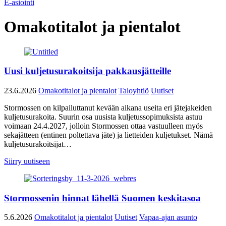
E-asiointi
Omakotitalot ja pientalot
Uusi kuljetusurakoitsija pakkausjätteille
23.6.2026
Omakotitalot ja pientalot
Taloyhtiö
Uutiset
Stormossen on kilpailuttanut kevään aikana useita eri jätejakeiden
kuljetusurakoita. Suurin osa uusista kuljetussopimuksista astuu
voimaan 24.4.2027, jolloin Stormossen ottaa vastuulleen myös
sekajätteen (entinen poltettava jäte) ja lietteiden kuljetukset. Nämä
kuljetusurakoitsijat…
Siirry uutiseen
Stormossenin hinnat lähellä Suomen keskitasoa
5.6.2026
Omakotitalot ja pientalot
Uutiset
Vapaa-ajan asunto