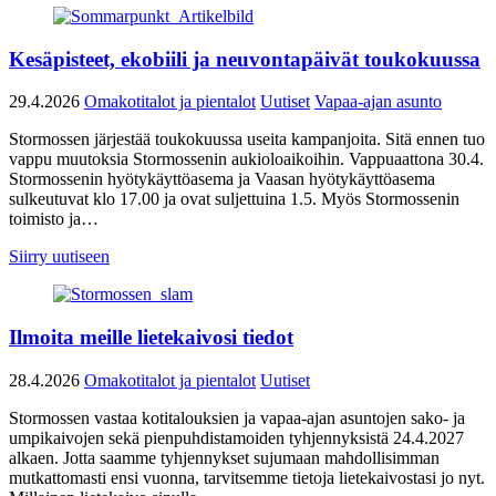
Kesäpisteet, ekobiili ja neuvontapäivät toukokuussa
29.4.2026
Omakotitalot ja pientalot
Uutiset
Vapaa-ajan asunto
Stormossen järjestää toukokuussa useita kampanjoita. Sitä ennen tuo
vappu muutoksia Stormossenin aukioloaikoihin. Vappuaattona 30.4.
Stormossenin hyötykäyttöasema ja Vaasan hyötykäyttöasema
sulkeutuvat klo 17.00 ja ovat suljettuina 1.5. Myös Stormossenin
toimisto ja…
Siirry uutiseen
Ilmoita meille lietekaivosi tiedot
28.4.2026
Omakotitalot ja pientalot
Uutiset
Stormossen vastaa kotitalouksien ja vapaa-ajan asuntojen sako- ja
umpikaivojen sekä pienpuhdistamoiden tyhjennyksistä 24.4.2027
alkaen. Jotta saamme tyhjennykset sujumaan mahdollisimman
mutkattomasti ensi vuonna, tarvitsemme tietoja lietekaivostasi jo nyt.