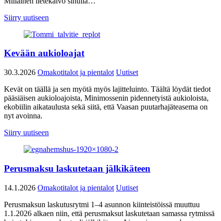
Millainen lietekaivo sinulla…
Siirry uutiseen
Kevään aukioloajat
30.3.2026
Omakotitalot ja pientalot
Uutiset
Kevät on täällä ja sen myötä myös lajitteluinto. Täältä löydät tiedot
pääsiäisen aukioloajoista, Minimossenin pidennetyistä aukioloista,
ekobiilin aikataulusta sekä siitä, että Vaasan puutarhajäteasema on
nyt avoinna.
Siirry uutiseen
Perusmaksu laskutetaan jälkikäteen
14.1.2026
Omakotitalot ja pientalot
Uutiset
Perusmaksun laskutusrytmi 1–4 asunnon kiinteistöissä muuttuu
1.1.2026 alkaen niin, että perusmaksut laskutetaan samassa rytmissä