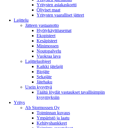
Yritysten asiakaskortti
Öljyiset maat
Yritysten vaaralliset jätteet
Lajittelu
Jätteen vastaanotto
Hyötykäyttöasemat
Ekopisteet
Kesäpisteet
Minimossen
Noutopalvelu
Vuokraa lava
Lajitteluohjeet
Kaikki jätelajit
Biojäte
Sekajäte
Jätehaku
Usein kysyttyä
Täältä löydät vastaukset tavallisimpiin
kysymyksiin
Yritys
Ab Stormossen Oy
Toiminnan kuvaus
Ympäristö ja laatu
Kehityshankkeet