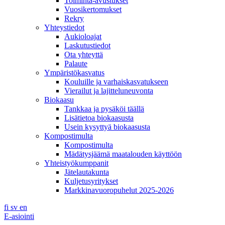
Toiminta-avustukset
Vuosikertomukset
Rekry
Yhteystiedot
Aukioloajat
Laskutustiedot
Ota yhteyttä
Palaute
Ympäristökasvatus
Kouluille ja varhaiskasvatukseen
Vierailut ja lajitteluneuvonta
Biokaasu
Tankkaa ja pysäköi täällä
Lisätietoa biokaasusta
Usein kysyttyä biokaasusta
Kompostimulta
Kompostimulta
Mädätysjäämä maatalouden käyttöön
Yhteistyökumppanit
Jätelautakunta
Kuljetusyritykset
Markkinavuoropuhelut 2025-2026
fi
sv
en
E-asiointi