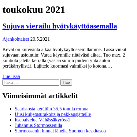
toukokuu 2021
Sujuva vierailu hyötykäyttöasemalla
Ajankohtaiset
20.5.2021
Kevät on kiireisintä aikaa hyötykäyttöasemillamme. Tässä vinkit
sujuvaan asiointiin: Varaa käynnille riittävästi aikaa. Tuo max. 2
kuutiota jätettä kerralla (vastaa suurin piirtein yhtä auton
peräkärryllistä). Lajittele kuormasi valmiiksi jo kotona.…
Lue lisää
Haku:
Viimeisimmät artikkelit
Saaristosta kerättiin 35,5 tonnia romua
Uusi kuljetusurakoitsija pakkausjätteille
Itsepalvelua Vähässäkyrössä
Juhannus Stormossenilla
Stormossenin hinnat lähellä Suomen keskitasoa