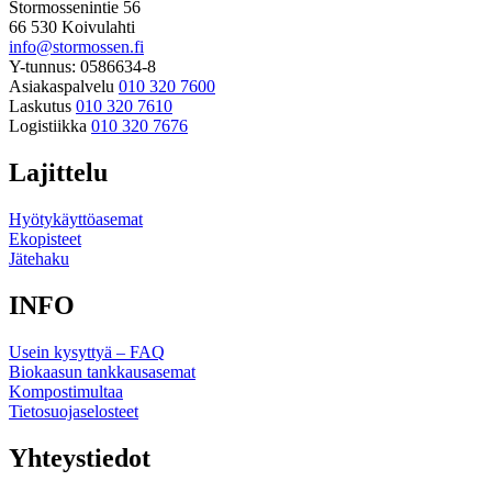
Stormossenintie 56
66 530 Koivulahti
info@stormossen.fi
Y-tunnus: 0586634-8
Asiakaspalvelu
010 320 7600
Laskutus
010 320 7610
Logistiikka
010 320 7676
Lajittelu
Hyötykäyttöasemat
Ekopisteet
Jätehaku
INFO
Usein kysyttyä – FAQ
Biokaasun tankkausasemat
Kompostimultaa
Tietosuojaselosteet
Yhteystiedot