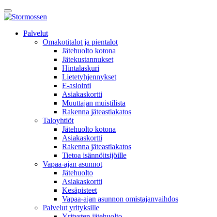
Skip
Avaa
to
päävalikko
content
E-
Palvelut
asiointi
Omakotitalot ja pientalot
Jätehuolto kotona
Jätekustannukset
Hintalaskuri
Lietetyhjennykset
E-asiointi
Asiakaskortti
Muuttajan muistilista
Rakenna jäteastiakatos
Taloyhtiöt
Jätehuolto kotona
Asiakaskortti
Rakenna jäteastiakatos
Tietoa isännöitsijöille
Vapaa-ajan asunnot
Jätehuolto
Asiakaskortti
Kesäpisteet
Vapaa-ajan asunnon omistajanvaihdos
Palvelut yrityksille
Yritysten jätehuolto