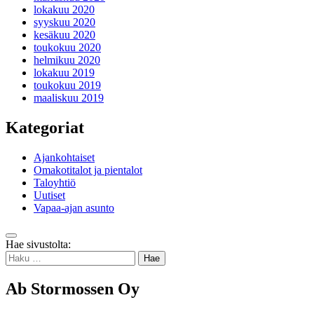
lokakuu 2020
syyskuu 2020
kesäkuu 2020
toukokuu 2020
helmikuu 2020
lokakuu 2019
toukokuu 2019
maaliskuu 2019
Kategoriat
Ajankohtaiset
Omakotitalot ja pientalot
Taloyhtiö
Uutiset
Vapaa-ajan asunto
Takaisin
Hae sivustolta:
ylös
Haku:
Ab Stormossen Oy