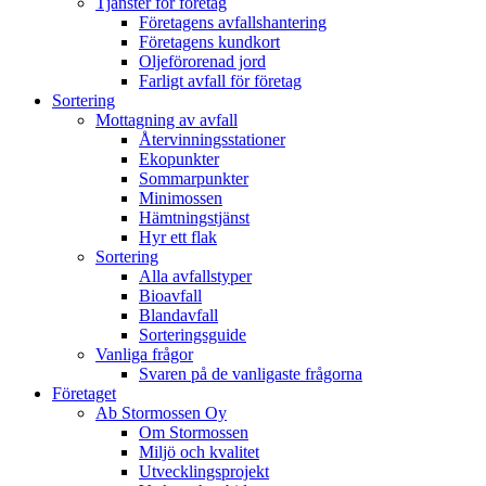
Tjänster för företag
Företagens avfallshantering
Företagens kundkort
Oljeförorenad jord
Farligt avfall för företag
Sortering
Mottagning av avfall
Återvinningsstationer
Ekopunkter
Sommarpunkter
Minimossen
Hämtningstjänst
Hyr ett flak
Sortering
Alla avfallstyper
Bioavfall
Blandavfall
Sorteringsguide
Vanliga frågor
Svaren på de vanligaste frågorna
Företaget
Ab Stormossen Oy
Om Stormossen
Miljö och kvalitet
Utvecklingsprojekt