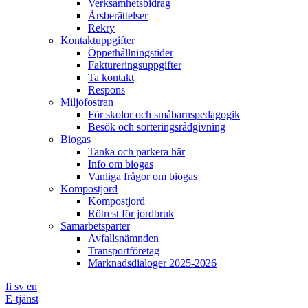
Verksamhetsbidrag
Årsberättelser
Rekry
Kontaktuppgifter
Öppethållningstider
Faktureringsuppgifter
Ta kontakt
Respons
Miljöfostran
För skolor och småbarnspedagogik
Besök och sorteringsrådgivning
Biogas
Tanka och parkera här
Info om biogas
Vanliga frågor om biogas
Kompostjord
Kompostjord
Rötrest för jordbruk
Samarbetsparter
Avfallsnämnden
Transportföretag
Marknadsdialoger 2025-2026
fi
sv
en
E-tjänst