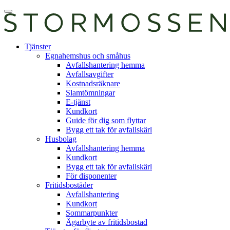
Skip
Öppna
to
huvudmeny
content
E-
Tjänster
tjänst
Egnahemshus och småhus
Avfallshantering hemma
Avfallsavgifter
Kostnadsräknare
Slamtömningar
E-tjänst
Kundkort
Guide för dig som flyttar
Bygg ett tak för avfallskärl
Husbolag
Avfallshantering hemma
Kundkort
Bygg ett tak för avfallskärl
För disponenter
Fritidsbostäder
Avfallshantering
Kundkort
Sommarpunkter
Ägarbyte av fritidsbostad