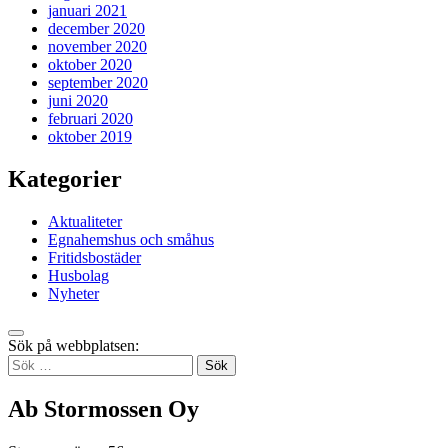
januari 2021
december 2020
november 2020
oktober 2020
september 2020
juni 2020
februari 2020
oktober 2019
Kategorier
Aktualiteter
Egnahemshus och småhus
Fritidsbostäder
Husbolag
Nyheter
Tillbaka
Sök på webbplatsen:
up
Sök
efter:
Ab Stormossen Oy