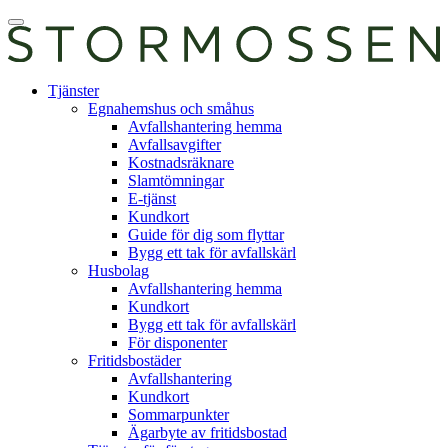
Skip
Öppna
to
huvudmeny
content
E-
Tjänster
tjänst
Egnahemshus och småhus
Avfallshantering hemma
Avfallsavgifter
Kostnadsräknare
Slamtömningar
E-tjänst
Kundkort
Guide för dig som flyttar
Bygg ett tak för avfallskärl
Husbolag
Avfallshantering hemma
Kundkort
Bygg ett tak för avfallskärl
För disponenter
Fritidsbostäder
Avfallshantering
Kundkort
Sommarpunkter
Ägarbyte av fritidsbostad