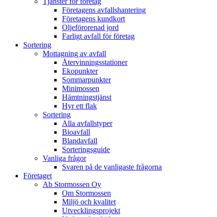
Tjänster för företag
Företagens avfallshantering
Företagens kundkort
Oljeförorenad jord
Farligt avfall för företag
Sortering
Mottagning av avfall
Återvinningsstationer
Ekopunkter
Sommarpunkter
Minimossen
Hämtningstjänst
Hyr ett flak
Sortering
Alla avfallstyper
Bioavfall
Blandavfall
Sorteringsguide
Vanliga frågor
Svaren på de vanligaste frågorna
Företaget
Ab Stormossen Oy
Om Stormossen
Miljö och kvalitet
Utvecklingsprojekt