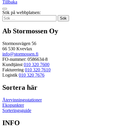
Tillbaka
Tillbaka
Sök på webbplatsen:
up
Sök
efter:
Ab Stormossen Oy
Stormossvägen 56
66 530 Kvevlax
info@stormossen.fi
FO-nummer: 0586634-8
Kundtjänst
010 320 7600
Fakturering
010 320 7610
Logistik
010 320 7676
Sortera här
Återvinningsstationer
Ekopunkter
Sorteringsguide
INFO