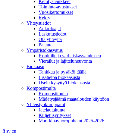
Kehityshankkeet
Toiminta-avustukset
Vuosikertomukset
Rekry
Yhteystiedot
Aukioloajat
Laskutustiedot
Ota yhteyttä
Palaute
Ympäristökasvatus
Kouluille ja varhaiskasvatukseen
Vierailut ja lajitteluneuvonta
Biokaasu
Tankkaa ja pysäköi täällä
Lisätietoa biokaasusta
Usein kysyttyä biokaasusta
Kompostimulta
Kompostimulta
Mädätysjäämä maatalouden käyttöön
Yhteistyökumppanit
Jätelautakunta
Kuljetusyritykset
Markkinavuoropuhelut 2025-2026
fi
sv
en