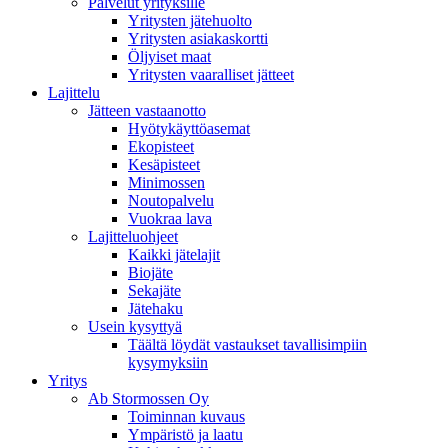
Palvelut yrityksille
Yritysten jätehuolto
Yritysten asiakaskortti
Öljyiset maat
Yritysten vaaralliset jätteet
Lajittelu
Jätteen vastaanotto
Hyötykäyttöasemat
Ekopisteet
Kesäpisteet
Minimossen
Noutopalvelu
Vuokraa lava
Lajitteluohjeet
Kaikki jätelajit
Biojäte
Sekajäte
Jätehaku
Usein kysyttyä
Täältä löydät vastaukset tavallisimpiin
kysymyksiin
Yritys
Ab Stormossen Oy
Toiminnan kuvaus
Ympäristö ja laatu