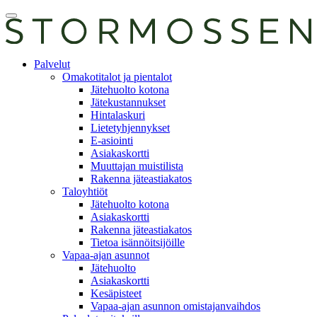
Skip
Avaa
to
päävalikko
content
E-
Palvelut
asiointi
Omakotitalot ja pientalot
Jätehuolto kotona
Jätekustannukset
Hintalaskuri
Lietetyhjennykset
E-asiointi
Asiakaskortti
Muuttajan muistilista
Rakenna jäteastiakatos
Taloyhtiöt
Jätehuolto kotona
Asiakaskortti
Rakenna jäteastiakatos
Tietoa isännöitsijöille
Vapaa-ajan asunnot
Jätehuolto
Asiakaskortti
Kesäpisteet
Vapaa-ajan asunnon omistajanvaihdos