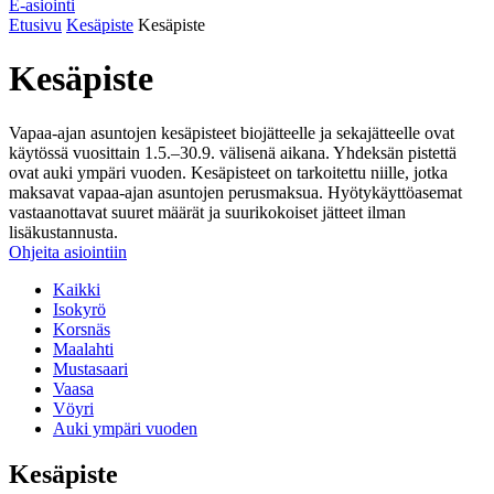
E-asiointi
Etusivu
Kesäpiste
Kesäpiste
Kesäpiste
Vapaa-ajan asuntojen kesäpisteet biojätteelle ja sekajätteelle ovat
käytössä vuosittain 1.5.–30.9. välisenä aikana. Yhdeksän pistettä
ovat auki ympäri vuoden. Kesäpisteet on tarkoitettu niille, jotka
maksavat vapaa-ajan asuntojen perusmaksua. Hyötykäyttöasemat
vastaanottavat suuret määrät ja suurikokoiset jätteet ilman
lisäkustannusta.
Ohjeita asiointiin
Kaikki
Isokyrö
Korsnäs
Maalahti
Mustasaari
Vaasa
Vöyri
Auki ympäri vuoden
Kesäpiste