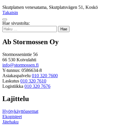
Skutplatsen venesatama, Skutplatsvägen 51, Koskö
Takaisin
Takaisin
Hae sivustolta:
ylös
Haku:
Ab Stormossen Oy
Stormossenintie 56
66 530 Koivulahti
info@stormossen.fi
Y-tunnus: 0586634-8
Asiakaspalvelu
010 320 7600
Laskutus
010 320 7610
Logistiikka
010 320 7676
Lajittelu
Hyötykäyttöasemat
Ekopisteet
Jätehaku