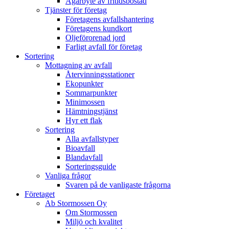
Ägarbyte av fritidsbostad
Tjänster för företag
Företagens avfallshantering
Företagens kundkort
Oljeförorenad jord
Farligt avfall för företag
Sortering
Mottagning av avfall
Återvinningsstationer
Ekopunkter
Sommarpunkter
Minimossen
Hämtningstjänst
Hyr ett flak
Sortering
Alla avfallstyper
Bioavfall
Blandavfall
Sorteringsguide
Vanliga frågor
Svaren på de vanligaste frågorna
Företaget
Ab Stormossen Oy
Om Stormossen
Miljö och kvalitet