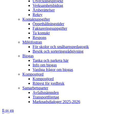
Utvecklingsprojekt
Verksamhetsbidrag
Årsberättelser
Rekry
Kontaktuppgifter
Öppethållningstider
Faktureringsuppgifter
Ta kontakt
Respons
Miljöfostran
För skolor och småbarnspedagogik
Besök och sorteringsrådgivning
Biogas
Tanka och parkera här
Info om biogas
Vanliga frågor om biogas
Kompostjord
Kompostjord
Rötrest för jordbruk
Samarbetsparter
Avfallsnämnden
Transportföretag
Marknadsdialoger 2025-2026
fi
sv
en