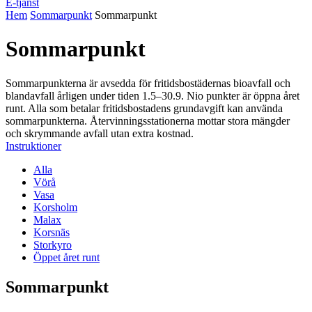
E-tjänst
Hem
Sommarpunkt
Sommarpunkt
Sommarpunkt
Sommarpunkterna är avsedda för fritidsbostädernas bioavfall och
blandavfall årligen under tiden 1.5–30.9. Nio punkter är öppna året
runt. Alla som betalar fritidsbostadens grundavgift kan använda
sommarpunkterna. Återvinningsstationerna mottar stora mängder
och skrymmande avfall utan extra kostnad.
Instruktioner
Alla
Vörå
Vasa
Korsholm
Malax
Korsnäs
Storkyro
Öppet året runt
Sommarpunkt