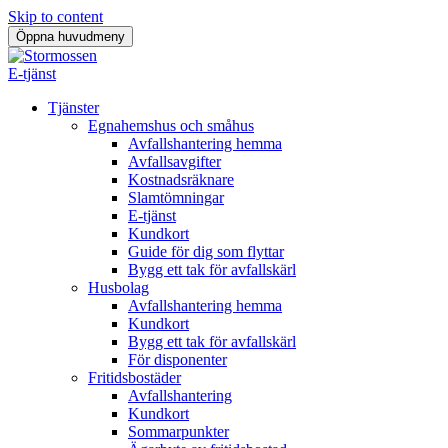
Skip to content
Öppna huvudmeny
E-tjänst
Tjänster
Egnahemshus och småhus
Avfallshantering hemma
Avfallsavgifter
Kostnadsräknare
Slamtömningar
E-tjänst
Kundkort
Guide för dig som flyttar
Bygg ett tak för avfallskärl
Husbolag
Avfallshantering hemma
Kundkort
Bygg ett tak för avfallskärl
För disponenter
Fritidsbostäder
Avfallshantering
Kundkort
Sommarpunkter