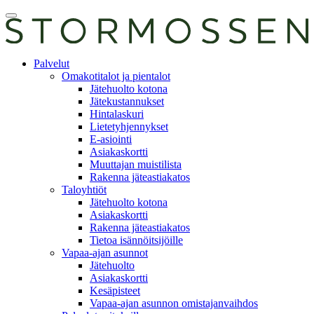
Skip
Avaa
to
päävalikko
content
E-
Palvelut
asiointi
Omakotitalot ja pientalot
Jätehuolto kotona
Jätekustannukset
Hintalaskuri
Lietetyhjennykset
E-asiointi
Asiakaskortti
Muuttajan muistilista
Rakenna jäteastiakatos
Taloyhtiöt
Jätehuolto kotona
Asiakaskortti
Rakenna jäteastiakatos
Tietoa isännöitsijöille
Vapaa-ajan asunnot
Jätehuolto
Asiakaskortti
Kesäpisteet
Vapaa-ajan asunnon omistajanvaihdos