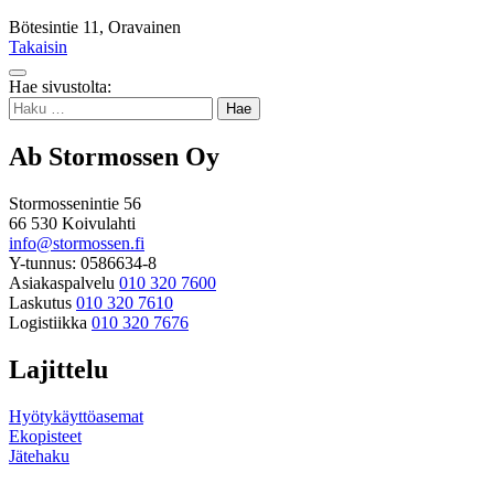
Bötesintie 11, Oravainen
Takaisin
Takaisin
Hae sivustolta:
ylös
Haku:
Ab Stormossen Oy
Stormossenintie 56
66 530 Koivulahti
info@stormossen.fi
Y-tunnus: 0586634-8
Asiakaspalvelu
010 320 7600
Laskutus
010 320 7610
Logistiikka
010 320 7676
Lajittelu
Hyötykäyttöasemat
Ekopisteet
Jätehaku