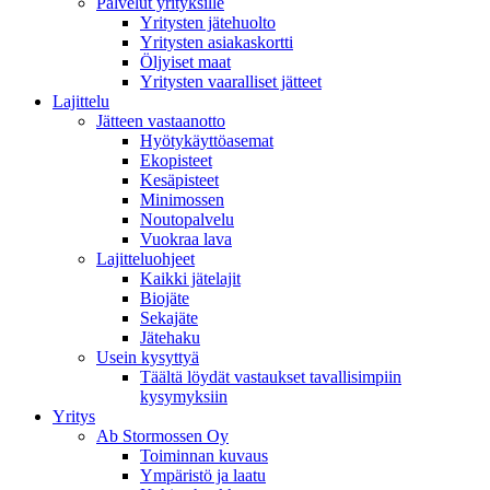
Palvelut yrityksille
Yritysten jätehuolto
Yritysten asiakaskortti
Öljyiset maat
Yritysten vaaralliset jätteet
Lajittelu
Jätteen vastaanotto
Hyötykäyttöasemat
Ekopisteet
Kesäpisteet
Minimossen
Noutopalvelu
Vuokraa lava
Lajitteluohjeet
Kaikki jätelajit
Biojäte
Sekajäte
Jätehaku
Usein kysyttyä
Täältä löydät vastaukset tavallisimpiin
kysymyksiin
Yritys
Ab Stormossen Oy
Toiminnan kuvaus
Ympäristö ja laatu