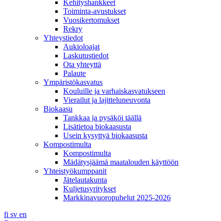
Kehityshankkeet
Toiminta-avustukset
Vuosikertomukset
Rekry
Yhteystiedot
Aukioloajat
Laskutustiedot
Ota yhteyttä
Palaute
Ympäristökasvatus
Kouluille ja varhaiskasvatukseen
Vierailut ja lajitteluneuvonta
Biokaasu
Tankkaa ja pysäköi täällä
Lisätietoa biokaasusta
Usein kysyttyä biokaasusta
Kompostimulta
Kompostimulta
Mädätysjäämä maatalouden käyttöön
Yhteistyökumppanit
Jätelautakunta
Kuljetusyritykset
Markkinavuoropuhelut 2025-2026
fi
sv
en