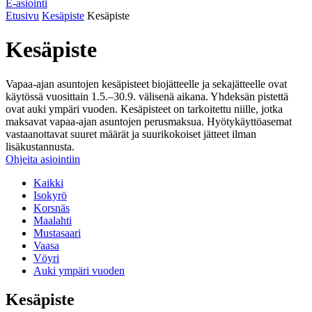
E-asiointi
Etusivu
Kesäpiste
Kesäpiste
Kesäpiste
Vapaa-ajan asuntojen kesäpisteet biojätteelle ja sekajätteelle ovat
käytössä vuosittain 1.5.–30.9. välisenä aikana. Yhdeksän pistettä
ovat auki ympäri vuoden. Kesäpisteet on tarkoitettu niille, jotka
maksavat vapaa-ajan asuntojen perusmaksua. Hyötykäyttöasemat
vastaanottavat suuret määrät ja suurikokoiset jätteet ilman
lisäkustannusta.
Ohjeita asiointiin
Kaikki
Isokyrö
Korsnäs
Maalahti
Mustasaari
Vaasa
Vöyri
Auki ympäri vuoden
Kesäpiste