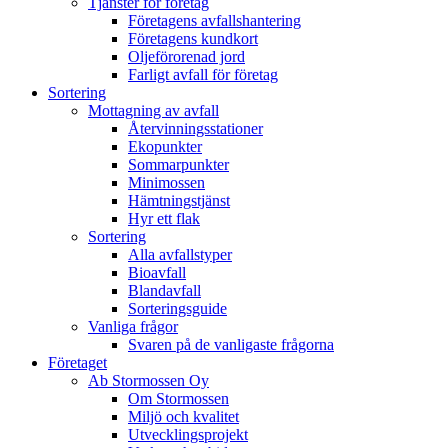
Tjänster för företag
Företagens avfallshantering
Företagens kundkort
Oljeförorenad jord
Farligt avfall för företag
Sortering
Mottagning av avfall
Återvinningsstationer
Ekopunkter
Sommarpunkter
Minimossen
Hämtningstjänst
Hyr ett flak
Sortering
Alla avfallstyper
Bioavfall
Blandavfall
Sorteringsguide
Vanliga frågor
Svaren på de vanligaste frågorna
Företaget
Ab Stormossen Oy
Om Stormossen
Miljö och kvalitet
Utvecklingsprojekt