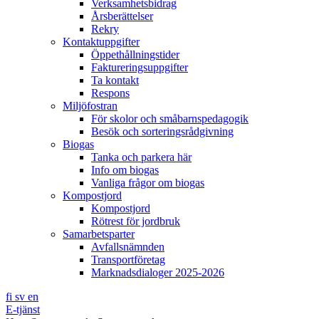
Verksamhetsbidrag
Årsberättelser
Rekry
Kontaktuppgifter
Öppethållningstider
Faktureringsuppgifter
Ta kontakt
Respons
Miljöfostran
För skolor och småbarnspedagogik
Besök och sorteringsrådgivning
Biogas
Tanka och parkera här
Info om biogas
Vanliga frågor om biogas
Kompostjord
Kompostjord
Rötrest för jordbruk
Samarbetsparter
Avfallsnämnden
Transportföretag
Marknadsdialoger 2025-2026
fi
sv
en
E-tjänst