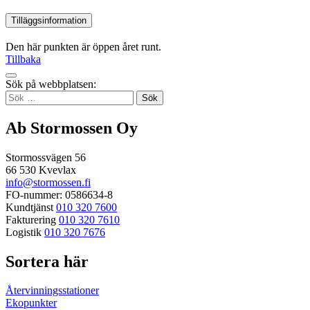
Tilläggsinformation
Den här punkten är öppen året runt.
Tillbaka
Tillbaka
Sök på webbplatsen:
up
Sök
efter:
Ab Stormossen Oy
Stormossvägen 56
66 530 Kvevlax
info@stormossen.fi
FO-nummer: 0586634-8
Kundtjänst
010 320 7600
Fakturering
010 320 7610
Logistik
010 320 7676
Sortera här
Återvinningsstationer
Ekopunkter