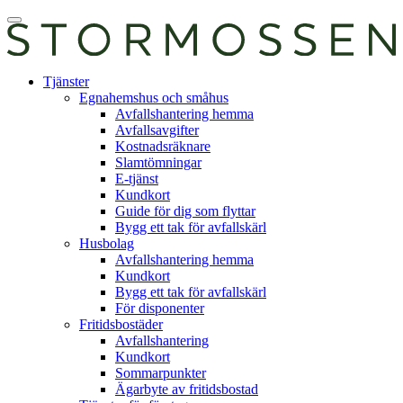
Skip
Öppna
to
huvudmeny
content
E-
Tjänster
tjänst
Egnahemshus och småhus
Avfallshantering hemma
Avfallsavgifter
Kostnadsräknare
Slamtömningar
E-tjänst
Kundkort
Guide för dig som flyttar
Bygg ett tak för avfallskärl
Husbolag
Avfallshantering hemma
Kundkort
Bygg ett tak för avfallskärl
För disponenter
Fritidsbostäder
Avfallshantering
Kundkort
Sommarpunkter
Ägarbyte av fritidsbostad