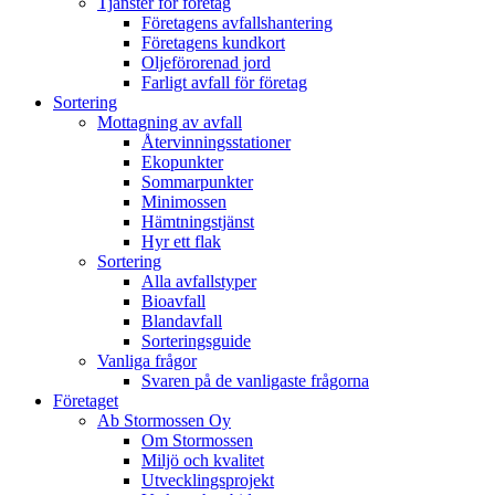
Tjänster för företag
Företagens avfallshantering
Företagens kundkort
Oljeförorenad jord
Farligt avfall för företag
Sortering
Mottagning av avfall
Återvinningsstationer
Ekopunkter
Sommarpunkter
Minimossen
Hämtningstjänst
Hyr ett flak
Sortering
Alla avfallstyper
Bioavfall
Blandavfall
Sorteringsguide
Vanliga frågor
Svaren på de vanligaste frågorna
Företaget
Ab Stormossen Oy
Om Stormossen
Miljö och kvalitet
Utvecklingsprojekt