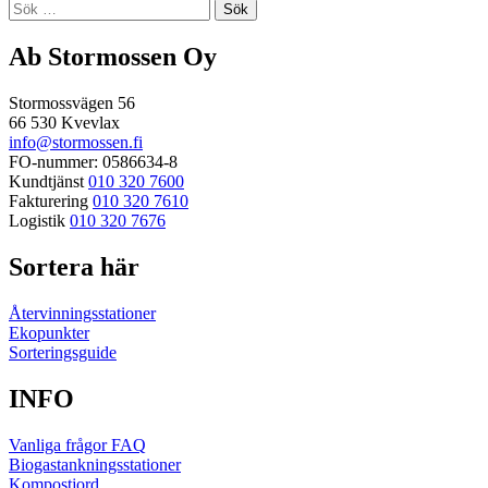
Sök
efter:
Ab Stormossen Oy
Stormossvägen 56
66 530 Kvevlax
info@stormossen.fi
FO-nummer: 0586634-8
Kundtjänst
010 320 7600
Fakturering
010 320 7610
Logistik
010 320 7676
Sortera här
Återvinningsstationer
Ekopunkter
Sorteringsguide
INFO
Vanliga frågor FAQ
Biogastankningsstationer
Kompostjord