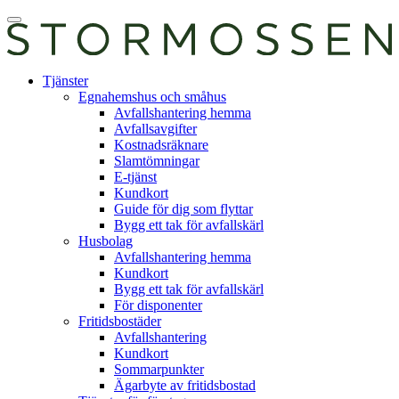
Skip
Öppna
to
huvudmeny
content
E-
Tjänster
tjänst
Egnahemshus och småhus
Avfallshantering hemma
Avfallsavgifter
Kostnadsräknare
Slamtömningar
E-tjänst
Kundkort
Guide för dig som flyttar
Bygg ett tak för avfallskärl
Husbolag
Avfallshantering hemma
Kundkort
Bygg ett tak för avfallskärl
För disponenter
Fritidsbostäder
Avfallshantering
Kundkort
Sommarpunkter
Ägarbyte av fritidsbostad