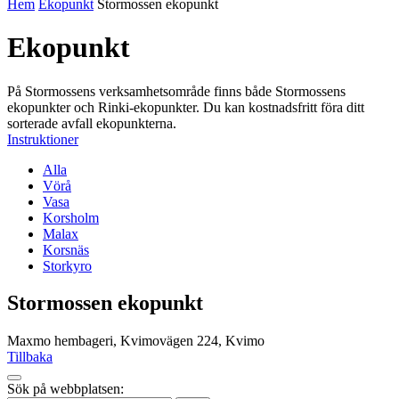
Hem
Ekopunkt
Stormossen ekopunkt
Ekopunkt
På Stormossens verksamhetsområde finns både Stormossens
ekopunkter och Rinki-ekopunkter. Du kan kostnadsfritt föra ditt
sorterade avfall ekopunkterna.
Instruktioner
Alla
Vörå
Vasa
Korsholm
Malax
Korsnäs
Storkyro
Stormossen ekopunkt
Maxmo hembageri, Kvimovägen 224, Kvimo
Tillbaka
Tillbaka
Sök på webbplatsen:
up