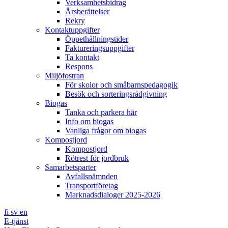
Verksamhetsbidrag
Årsberättelser
Rekry
Kontaktuppgifter
Öppethållningstider
Faktureringsuppgifter
Ta kontakt
Respons
Miljöfostran
För skolor och småbarnspedagogik
Besök och sorteringsrådgivning
Biogas
Tanka och parkera här
Info om biogas
Vanliga frågor om biogas
Kompostjord
Kompostjord
Rötrest för jordbruk
Samarbetsparter
Avfallsnämnden
Transportföretag
Marknadsdialoger 2025-2026
fi
sv
en
E-tjänst