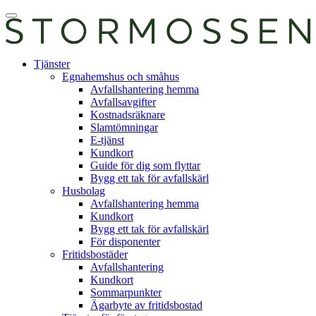
Skip
Öppna
to
huvudmeny
content
E-
Tjänster
tjänst
Egnahemshus och småhus
Avfallshantering hemma
Avfallsavgifter
Kostnadsräknare
Slamtömningar
E-tjänst
Kundkort
Guide för dig som flyttar
Bygg ett tak för avfallskärl
Husbolag
Avfallshantering hemma
Kundkort
Bygg ett tak för avfallskärl
För disponenter
Fritidsbostäder
Avfallshantering
Kundkort
Sommarpunkter
Ägarbyte av fritidsbostad