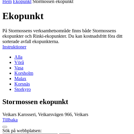
Hem
Ekopunkt
Stormossen ekopunkt
Ekopunkt
På Stormossens verksamhetsområde finns både Stormossens
ekopunkter och Rinki-ekopunkter. Du kan kostnadsfritt föra ditt
sorterade avfall ekopunkterna.
Instruktioner
Alla
Vörå
Vasa
Korsholm
Malax
Korsnäs
Storkyro
Stormossen ekopunkt
Veikars Karosseri, Veikarsvägen 966, Veikars
Tillbaka
Tillbaka
Sök på webbplatsen:
up