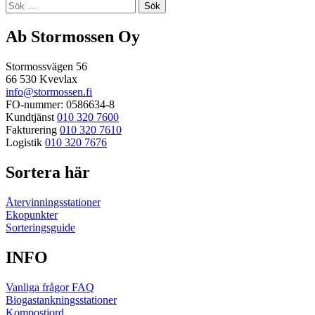
Sök
efter:
Ab Stormossen Oy
Stormossvägen 56
66 530 Kvevlax
info@stormossen.fi
FO-nummer: 0586634-8
Kundtjänst
010 320 7600
Fakturering
010 320 7610
Logistik
010 320 7676
Sortera här
Återvinningsstationer
Ekopunkter
Sorteringsguide
INFO
Vanliga frågor FAQ
Biogastankningsstationer
Kompostjord