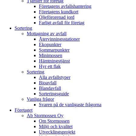
Tjänster för företag
Företagens avfallshantering
Företagens kundkort
Oljeförorenad jord
Farligt avfall för företag
Sortering
Mottagning av avfall
Återvinningsstationer
Ekopunkter
Sommarpunkter
Minimossen
Hämtningstjänst
Hyr ett flak
Sortering
Alla avfallstyper
Bioavfall
Blandavfall
Sorteringsguide
Vanliga frågor
Svaren på de vanligaste frågorna
Företaget
Ab Stormossen Oy
Om Stormossen
Miljö och kvalitet
Utvecklingsprojekt