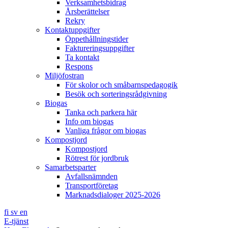
Verksamhetsbidrag
Årsberättelser
Rekry
Kontaktuppgifter
Öppethållningstider
Faktureringsuppgifter
Ta kontakt
Respons
Miljöfostran
För skolor och småbarnspedagogik
Besök och sorteringsrådgivning
Biogas
Tanka och parkera här
Info om biogas
Vanliga frågor om biogas
Kompostjord
Kompostjord
Rötrest för jordbruk
Samarbetsparter
Avfallsnämnden
Transportföretag
Marknadsdialoger 2025-2026
fi
sv
en
E-tjänst