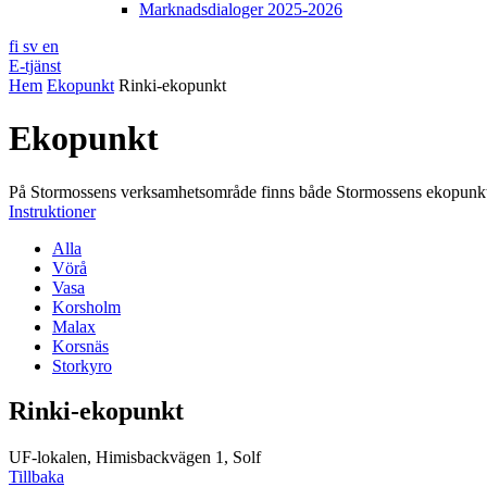
Marknadsdialoger 2025-2026
fi
sv
en
E-tjänst
Hem
Ekopunkt
Rinki-ekopunkt
Ekopunkt
På Stormossens verksamhetsområde finns både Stormossens ekopunkter 
Instruktioner
Alla
Vörå
Vasa
Korsholm
Malax
Korsnäs
Storkyro
Rinki-ekopunkt
UF-lokalen, Himisbackvägen 1, Solf
Tillbaka