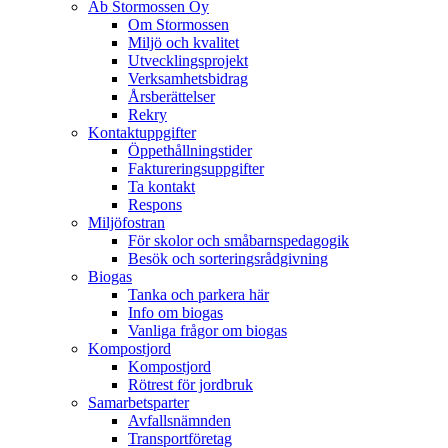
Ab Stormossen Oy
Om Stormossen
Miljö och kvalitet
Utvecklingsprojekt
Verksamhetsbidrag
Årsberättelser
Rekry
Kontaktuppgifter
Öppethållningstider
Faktureringsuppgifter
Ta kontakt
Respons
Miljöfostran
För skolor och småbarnspedagogik
Besök och sorteringsrådgivning
Biogas
Tanka och parkera här
Info om biogas
Vanliga frågor om biogas
Kompostjord
Kompostjord
Rötrest för jordbruk
Samarbetsparter
Avfallsnämnden
Transportföretag