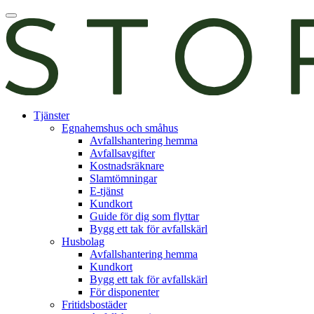
Skip
Öppna
to
huvudmeny
content
E-
Tjänster
tjänst
Egnahemshus och småhus
Avfallshantering hemma
Avfallsavgifter
Kostnadsräknare
Slamtömningar
E-tjänst
Kundkort
Guide för dig som flyttar
Bygg ett tak för avfallskärl
Husbolag
Avfallshantering hemma
Kundkort
Bygg ett tak för avfallskärl
För disponenter
Fritidsbostäder