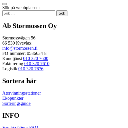
Tillbaka
Sök på webbplatsen:
up
Sök
efter:
Ab Stormossen Oy
Stormossvägen 56
66 530 Kvevlax
info@stormossen.fi
FO-nummer: 0586634-8
Kundtjänst
010 320 7600
Fakturering
010 320 7610
Logistik
010 320 7676
Sortera här
Återvinningsstationer
Ekopunkter
Sorteringsguide
INFO
Vanliga frågor FAQ