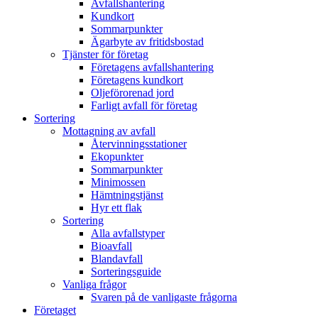
Avfallshantering
Kundkort
Sommarpunkter
Ägarbyte av fritidsbostad
Tjänster för företag
Företagens avfallshantering
Företagens kundkort
Oljeförorenad jord
Farligt avfall för företag
Sortering
Mottagning av avfall
Återvinningsstationer
Ekopunkter
Sommarpunkter
Minimossen
Hämtningstjänst
Hyr ett flak
Sortering
Alla avfallstyper
Bioavfall
Blandavfall
Sorteringsguide
Vanliga frågor
Svaren på de vanligaste frågorna
Företaget