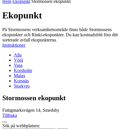
Hem
Ekopunkt
Stormossen ekopunkt
Ekopunkt
På Stormossens verksamhetsområde finns både Stormossens
ekopunkter och Rinki-ekopunkter. Du kan kostnadsfritt föra ditt
sorterade avfall ekopunkterna.
Instruktioner
Alla
Vörå
Vasa
Korsholm
Malax
Korsnäs
Storkyro
Stormossen ekopunkt
Fattigmarksvägen 14, Smedsby
Tillbaka
Tillbaka
Sök på webbplatsen:
up