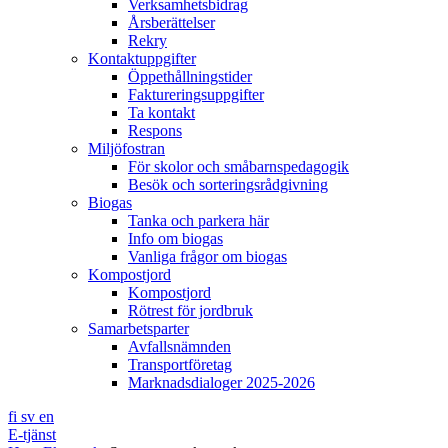
Verksamhetsbidrag
Årsberättelser
Rekry
Kontaktuppgifter
Öppethållningstider
Faktureringsuppgifter
Ta kontakt
Respons
Miljöfostran
För skolor och småbarnspedagogik
Besök och sorteringsrådgivning
Biogas
Tanka och parkera här
Info om biogas
Vanliga frågor om biogas
Kompostjord
Kompostjord
Rötrest för jordbruk
Samarbetsparter
Avfallsnämnden
Transportföretag
Marknadsdialoger 2025-2026
fi
sv
en
E-tjänst