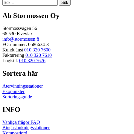
Sök
efter:
Ab Stormossen Oy
Stormossvägen 56
66 530 Kvevlax
info@stormossen.fi
FO-nummer: 0586634-8
Kundtjänst
010 320 7600
Fakturering
010 320 7610
Logistik
010 320 7676
Sortera här
Återvinningsstationer
Ekopunkter
Sorteringsguide
INFO
Vanliga frågor FAQ
Biogastankningsstationer
Kompostjord