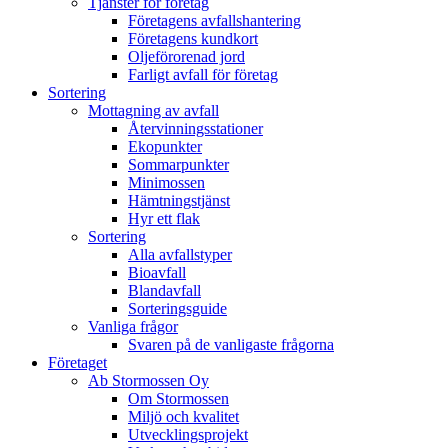
Tjänster för företag
Företagens avfallshantering
Företagens kundkort
Oljeförorenad jord
Farligt avfall för företag
Sortering
Mottagning av avfall
Återvinningsstationer
Ekopunkter
Sommarpunkter
Minimossen
Hämtningstjänst
Hyr ett flak
Sortering
Alla avfallstyper
Bioavfall
Blandavfall
Sorteringsguide
Vanliga frågor
Svaren på de vanligaste frågorna
Företaget
Ab Stormossen Oy
Om Stormossen
Miljö och kvalitet
Utvecklingsprojekt