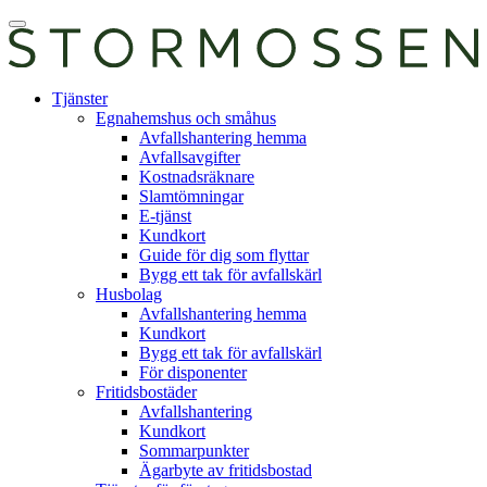
Skip
Öppna
to
huvudmeny
content
E-
Tjänster
tjänst
Egnahemshus och småhus
Avfallshantering hemma
Avfallsavgifter
Kostnadsräknare
Slamtömningar
E-tjänst
Kundkort
Guide för dig som flyttar
Bygg ett tak för avfallskärl
Husbolag
Avfallshantering hemma
Kundkort
Bygg ett tak för avfallskärl
För disponenter
Fritidsbostäder
Avfallshantering
Kundkort
Sommarpunkter
Ägarbyte av fritidsbostad