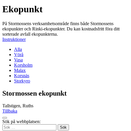
Ekopunkt
På Stormossens verksamhetsområde finns både Stormossens
ekopunkter och Rinki-ekopunkter. Du kan kostnadsfritt föra ditt
sorterade avfall ekopunkterna.
Instruktioner
Alla
Vörå
Vasa
Korsholm
Malax
Korsnäs
Storkyro
Stormossen ekopunkt
Tallstigen, Ruths
Tillbaka
Tillbaka
Sök på webbplatsen:
up
Sök