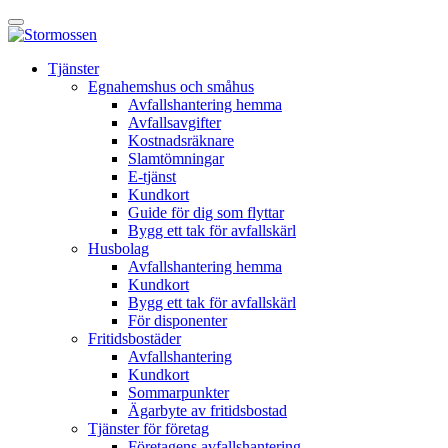
Skip
Öppna
to
huvudmeny
content
E-
Tjänster
tjänst
Egnahemshus och småhus
Avfallshantering hemma
Avfallsavgifter
Kostnadsräknare
Slamtömningar
E-tjänst
Kundkort
Guide för dig som flyttar
Bygg ett tak för avfallskärl
Husbolag
Avfallshantering hemma
Kundkort
Bygg ett tak för avfallskärl
För disponenter
Fritidsbostäder
Avfallshantering
Kundkort
Sommarpunkter
Ägarbyte av fritidsbostad
Tjänster för företag
Företagens avfallshantering