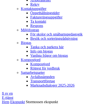
Årsberättelser
Rekry
Kontaktuppgifter
Öppethållningstider
Faktureringsuppgifter
Ta kontakt
Respons
Miljöfostran
För skolor och småbarnspedagogik
Besök och sorteringsrådgivning
Biogas
Tanka och parkera här
Info om biogas
Vanliga frågor om biogas
Kompostjord
Kompostjord
Rötrest för jordbruk
Samarbetsparter
Avfallsnämnden
Transportföretag
Marknadsdialoger 2025-2026
fi
sv
en
E-tjänst
Hem
Ekopunkt
Stormossen ekopunkt