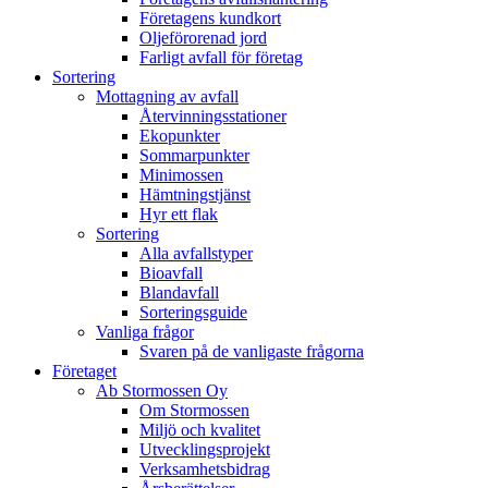
Företagens kundkort
Oljeförorenad jord
Farligt avfall för företag
Sortering
Mottagning av avfall
Återvinningsstationer
Ekopunkter
Sommarpunkter
Minimossen
Hämtningstjänst
Hyr ett flak
Sortering
Alla avfallstyper
Bioavfall
Blandavfall
Sorteringsguide
Vanliga frågor
Svaren på de vanligaste frågorna
Företaget
Ab Stormossen Oy
Om Stormossen
Miljö och kvalitet
Utvecklingsprojekt
Verksamhetsbidrag